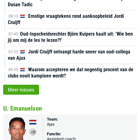
Dusan Tadic
Ernstige vraagtekens rond aankoopbeleid Jordi
08:13
Cruijff
Oud-topscheidsrechter Björn Kuipers haalt uit: ‘Wie ben
07:45
jij om mij de les te lezen?!’
Jordi Cruijff ontvangt harde sneer van oud-collega
07:25
van Ajax
Waarom accepteren we dat negentig procent van de
06:55
clubs nooit kampioen wordt?
Meer nieuws
U. Emanuelson
Team:
Ajax
Functie:
Assistent coach