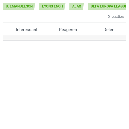
U. EMANUELSON
EYONG ENOH
AJAX
UEFA EUROPA LEAGUE
0 reacties
Interessant
Reageren
Delen