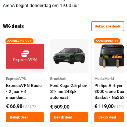
ArenA begint donderdag om 19.00 uur.
WK-deals
Bekijk alle deals
AANBIEDING -79%
AANBIEDING -8%
ExpressVPN
Broekhuis
MediaMarkt
ExpressVPN Basic
Ford Kuga 2.5 phev
Philips Airfryer
- 2 jaar + 4
ST-line 243pk
3000-serie Dual
maanden
automaat
Basket - Na352
abonnement
Dubbele Mand 9 
€ 66,98
€ 119,00
€ 509,00
€ 321,72
€ 130,0
Tot 6 Personen
Heteluchtfriteus
Bekijk deal
Bekijk deal
Bekijk deal
Zwart