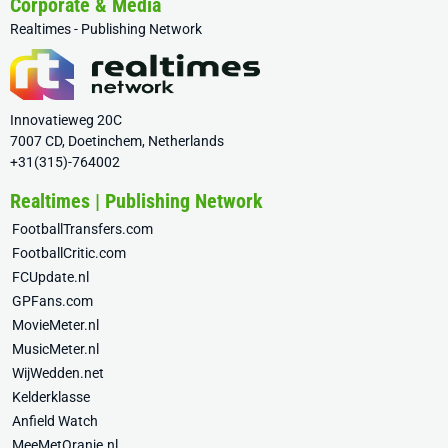
Corporate & Media
Realtimes - Publishing Network
Innovatieweg 20C
7007 CD, Doetinchem, Netherlands
+31(315)-764002
Realtimes | Publishing Network
FootballTransfers.com
FootballCritic.com
FCUpdate.nl
GPFans.com
MovieMeter.nl
MusicMeter.nl
WijWedden.net
Kelderklasse
Anfield Watch
MeeMetOranje.nl