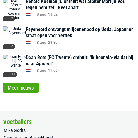
Ronald Koeman jr. onthult wat arbiter Martijn Vos
tegen hem zei: 'Heel apart'
8 aug. 18:52
7
Feyenoord ontvangt miljoenenbod op Ueda: Japanner
staat open voor vertrek
8 aug. 23:30
6
Daan Rots (FC Twente) onthult: ‘Ik hoor via-via dat hij
naar Ajax wil’
8 aug. 11:06
14
Meer nieuws
Voetballers
Mika Godts
Giovanni van Bronckhorst