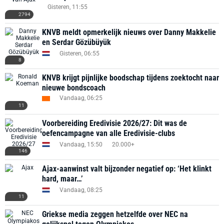
Gisteren, 11:55
2794
KNVB meldt opmerkelijk nieuws over Danny Makkelie
en Serdar Gözübüyük
Gisteren, 06:55
8
KNVB krijgt pijnlijke boodschap tijdens zoektocht naar
nieuwe bondscoach
Vandaag, 06:25
11
Voorbereiding Eredivisie 2026/27: Dit was de
oefencampagne van alle Eredivisie-clubs
Vandaag, 15:50
20.000+
146
Ajax-aanwinst valt bijzonder negatief op: ‘Het klinkt
hard, maar…’
Vandaag, 08:25
11
Griekse media zeggen hetzelfde over NEC na