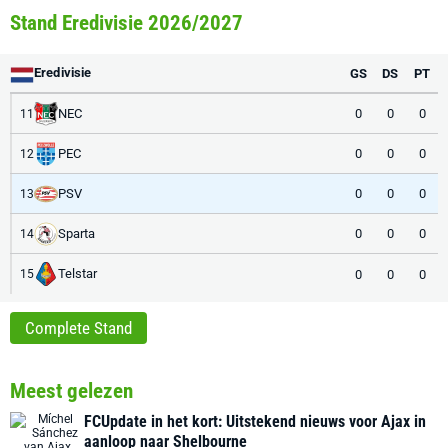
Stand Eredivisie 2026/2027
Eredivisie
GS
DS
PT
NEC
0
0
0
11
PEC
0
0
0
12
PSV
0
0
0
13
Sparta
0
0
0
14
Telstar
0
0
0
15
Complete Stand
Meest gelezen
FCUpdate in het kort: Uitstekend nieuws voor Ajax in
aanloop naar Shelbourne