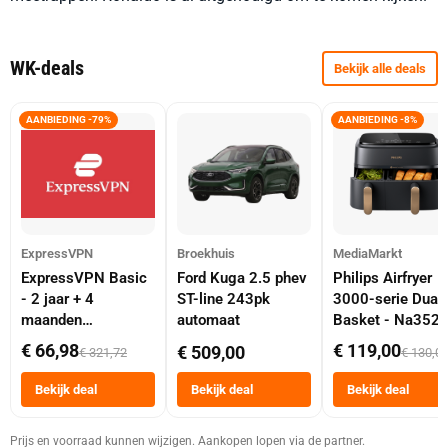
WK-deals
Bekijk alle deals
AANBIEDING -79%
AANBIEDING -8%
ExpressVPN
Broekhuis
MediaMarkt
ExpressVPN Basic
Ford Kuga 2.5 phev
Philips Airfryer
- 2 jaar + 4
ST-line 243pk
3000-serie Dual
maanden
automaat
Basket - Na352
abonnement
Dubbele Mand 9 
€ 66,98
€ 119,00
€ 509,00
€ 321,72
€ 130,0
Tot 6 Personen
Heteluchtfriteus
Bekijk deal
Bekijk deal
Bekijk deal
Zwart
Prijs en voorraad kunnen wijzigen. Aankopen lopen via de partner.