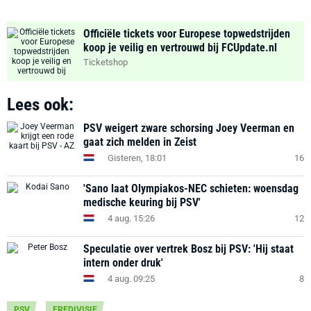
Officiële tickets voor Europese topwedstrijden
koop je veilig en vertrouwd bij FCUpdate.nl
Ticketshop
Lees ook:
PSV weigert zware schorsing Joey Veerman en
gaat zich melden in Zeist
Gisteren, 18:01
16
'Sano laat Olympiakos-NEC schieten: woensdag
medische keuring bij PSV'
4 aug. 15:26
12
Speculatie over vertrek Bosz bij PSV: 'Hij staat
intern onder druk'
4 aug. 09:25
8
PSV
EREDIVISIE