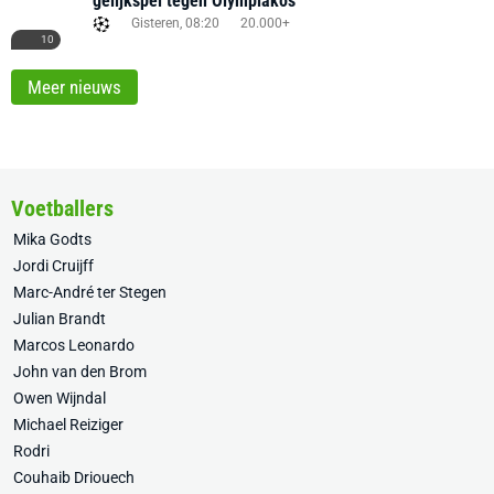
gelijkspel tegen Olympiakos
Gisteren, 08:20
20.000+
10
Meer nieuws
Voetballers
Mika Godts
Jordi Cruijff
Marc-André ter Stegen
Julian Brandt
Marcos Leonardo
John van den Brom
Owen Wijndal
Michael Reiziger
Rodri
Couhaib Driouech