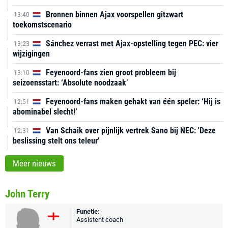
Bronnen binnen Ajax voorspellen gitzwart
13:40
toekomstscenario
Sánchez verrast met Ajax-opstelling tegen PEC: vier
13:23
wijzigingen
Feyenoord-fans zien groot probleem bij
13:10
seizoensstart: ‘Absolute noodzaak’
Feyenoord-fans maken gehakt van één speler: ‘Hij is
12:51
abominabel slecht!’
Van Schaik over pijnlijk vertrek Sano bij NEC: 'Deze
12:31
beslissing stelt ons teleur'
Meer nieuws
John Terry
Functie:
Assistent coach