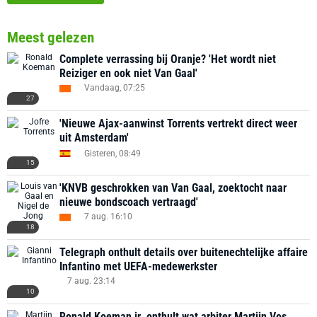
Meest gelezen
Complete verrassing bij Oranje? 'Het wordt niet
Reiziger en ook niet Van Gaal'
Vandaag, 07:25
27
'Nieuwe Ajax-aanwinst Torrents vertrekt direct weer
uit Amsterdam'
Gisteren, 08:49
15
'KNVB geschrokken van Van Gaal, zoektocht naar
nieuwe bondscoach vertraagd'
7 aug. 16:10
18
Telegraph onthult details over buitenechtelijke affaire
Infantino met UEFA-medewerkster
7 aug. 23:14
10
Ronald Koeman jr. onthult wat arbiter Martijn Vos