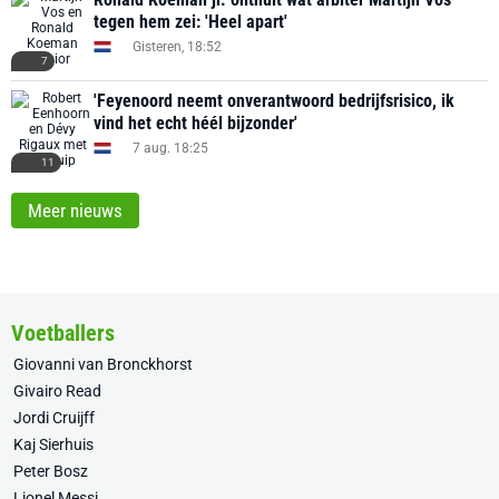
tegen hem zei: 'Heel apart'
Gisteren, 18:52
7
'Feyenoord neemt onverantwoord bedrijfsrisico, ik
vind het echt héél bijzonder'
7 aug. 18:25
11
Meer nieuws
Voetballers
Giovanni van Bronckhorst
Givairo Read
Jordi Cruijff
Kaj Sierhuis
Peter Bosz
Lionel Messi