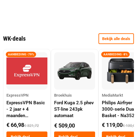
WK-deals
Bekijk alle deals
AANBIEDING -79%
AANBIEDING -8%
ExpressVPN
Broekhuis
MediaMarkt
ExpressVPN Basic
Ford Kuga 2.5 phev
Philips Airfryer
- 2 jaar + 4
ST-line 243pk
3000-serie Dual
maanden
automaat
Basket - Na352
abonnement
Dubbele Mand 9 
€ 66,98
€ 119,00
€ 509,00
€ 321,72
€ 130,0
Tot 6 Personen
Heteluchtfriteus
Bekijk deal
Bekijk deal
Bekijk deal