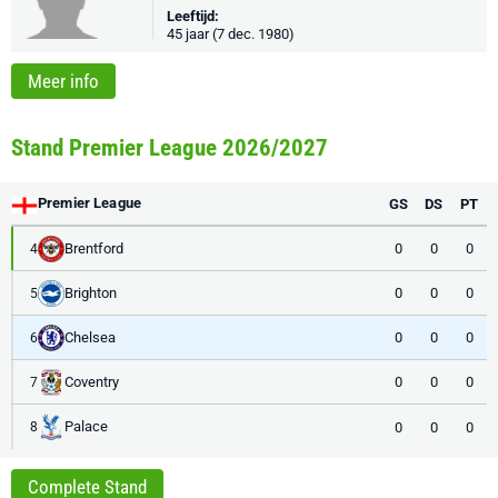
Leeftijd:
45 jaar (7 dec. 1980)
Meer info
Stand Premier League 2026/2027
Premier League
GS
DS
PT
Brentford
0
0
0
4
Brighton
0
0
0
5
Chelsea
0
0
0
6
Coventry
0
0
0
7
Palace
0
0
0
8
Complete Stand