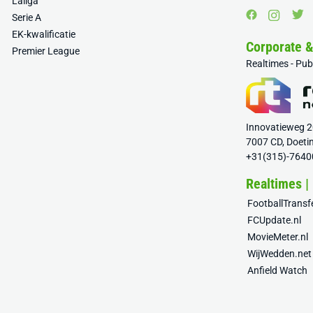
Laliga
Serie A
EK-kwalificatie
Corporate 
Premier League
Realtimes - Pu
Innovatieweg 
7007 CD, Doeti
+31(315)-7640
Realtimes |
FootballTrans
FCUpdate.nl
MovieMeter.nl
WijWedden.net
Anfield Watch