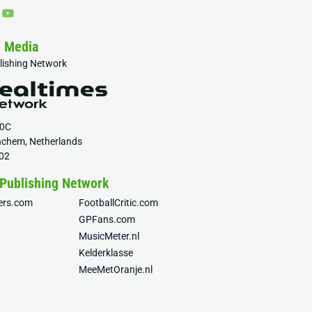
& Media
blishing Network
20C
nchem, Netherlands
02
 Publishing Network
fers.com
FootballCritic.com
GPFans.com
MusicMeter.nl
Kelderklasse
MeeMetOranje.nl