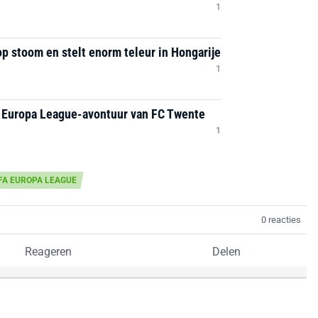
1
op stoom en stelt enorm teleur in Hongarije
1
t Europa League-avontuur van FC Twente
1
FA EUROPA LEAGUE
0 reacties
Reageren
Delen