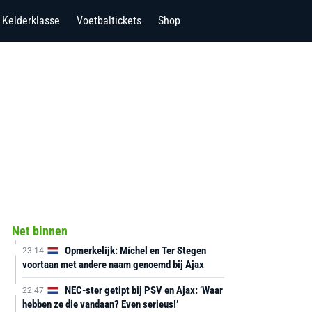
Kelderklasse
Voetbaltickets
Shop
Net binnen
Opmerkelijk: Míchel en Ter Stegen
23:14
voortaan met andere naam genoemd bij Ajax
NEC-ster getipt bij PSV en Ajax: ‘Waar
22:47
hebben ze die vandaan? Even serieus!’