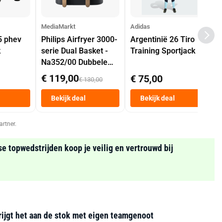
MediaMarkt
Adidas
5 phev
Philips Airfryer 3000-
Argentinië 26 Tiro
k
serie Dual Basket -
Training Sportjack
Na352/00 Dubbele
Mand 9 L Tot 6
€ 119,00
€ 75,00
€ 130,00
Personen
Heteluchtfriteuse
Bekijk deal
Bekijk deal
Zwart
artner.
se topwedstrijden koop je veilig en vertrouwd bij
ijgt het aan de stok met eigen teamgenoot