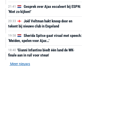
Gesprek over Ajax escaleert bij ESPN:
21:41
‘Niet zo kijken!’
Joël Veltman hakt knoop door en
20:33
tekent bij nieuwe club in Engeland
Sherida Spitse gaat viraal met speech:
19:58
‘Meiden, spelen voor Ajax…’
'Gianni Infantino biedt één land de WK-
18:40
finale aan in ruil voor steun'
Meer nieuws
AANBIEDING -40%
AANBIEDING -19%