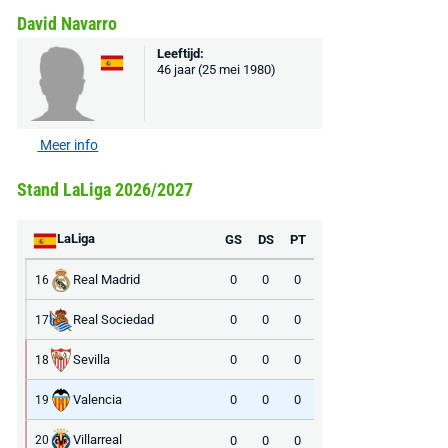
David Navarro
Leeftijd:
46 jaar (25 mei 1980)
Meer info
Stand LaLiga 2026/2027
LaLiga
GS
DS
PT
Real Madrid
0
0
0
16
Real Sociedad
0
0
0
17
Sevilla
0
0
0
18
Valencia
0
0
0
19
Villarreal
0
0
0
20