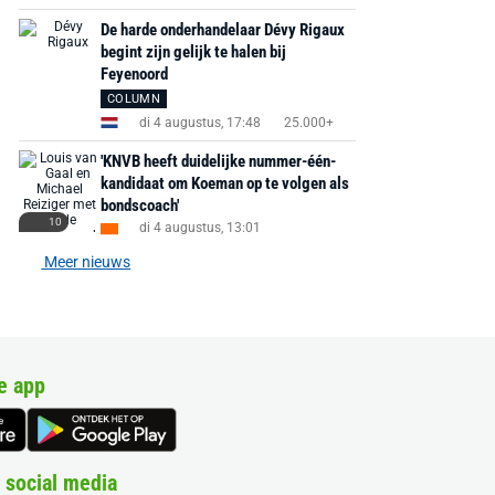
De harde onderhandelaar Dévy Rigaux
begint zijn gelijk te halen bij
Feyenoord
COLUMN
di 4 augustus, 17:48
25.000+
'KNVB heeft duidelijke nummer-één-
kandidaat om Koeman op te volgen als
bondscoach'
10
di 4 augustus, 13:01
Meer nieuws
e app
 social media