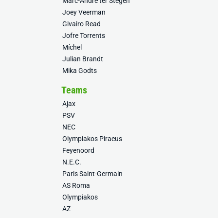
Marc-André ter Stegen
Joey Veerman
Givairo Read
Jofre Torrents
Míchel
Julian Brandt
Mika Godts
Teams
Ajax
PSV
NEC
Olympiakos Piraeus
Feyenoord
N.E.C.
Paris Saint-Germain
AS Roma
Olympiakos
AZ