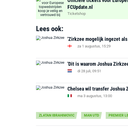
Officiële tickets voor Europe
FCUpdate.nl
Ticketshop
Lees ook:
'Zirkzee mogelijk ingezet als
za 1 augustus, 15:29
'Dit is waarom Joshua Zirkzee
di 28 juli, 09:51
Chelsea wil transfer Joshua 
ma 3 augustus, 13:00
ZLATAN IBRAHIMOVIC
MAN UTD
PREMIER L