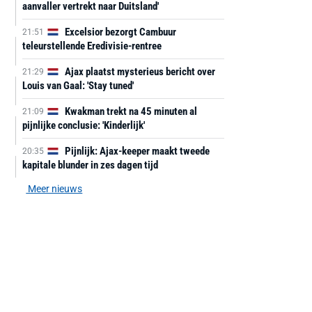
aanvaller vertrekt naar Duitsland'
Excelsior bezorgt Cambuur
21:51
teleurstellende Eredivisie-rentree
Ajax plaatst mysterieus bericht over
21:29
Louis van Gaal: 'Stay tuned'
Kwakman trekt na 45 minuten al
21:09
pijnlijke conclusie: 'Kinderlijk'
Pijnlijk: Ajax-keeper maakt tweede
20:35
kapitale blunder in zes dagen tijd
Meer nieuws