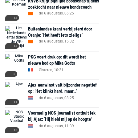
KNVB krijgt pijnlijke boodschap tijdens
zoektocht naar nieuwe bondscoach
do 6 augustus, 06:25
12
Buitenlandse krant verbijsterd door
Oranje: ‘Het heeft iets zieligs’
do 6 augustus, 15:32
12
PSG voert druk op: dit wordt het
nieuwe bod op Mika Godts
Gisteren, 10:21
8
Ajax-aanwinst valt bijzonder negatief
op: ‘Het klinkt hard, maar…’
do 6 augustus, 08:25
11
Voormalig NOS-journalist onthult lek
bij Ajax: ‘Hij hield mij op de hoogte'
do 6 augustus, 11:39
12