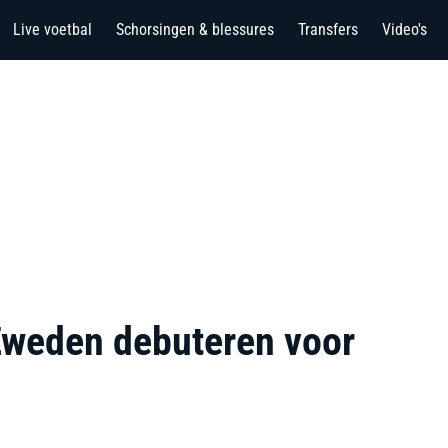
Live voetbal
Schorsingen & blessures
Transfers
Video's
Zweden debuteren voor