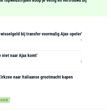
se topwedstrijden koop je veilig en vertrouwd bij
 wisselgeld bij transfer voormalig Ajax-speler'
1
 niet naar Ajax komt'
1
Zirkzee naar Italiaanse grootmacht kapen
EAGUE