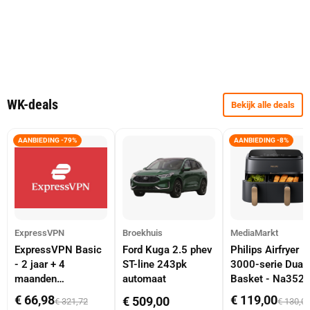
WK-deals
Bekijk alle deals
AANBIEDING -79%
AANBIEDING -8%
ExpressVPN
Broekhuis
MediaMarkt
ExpressVPN Basic
Ford Kuga 2.5 phev
Philips Airfryer
- 2 jaar + 4
ST-line 243pk
3000-serie Dual
maanden
automaat
Basket - Na352
abonnement
Dubbele Mand 9 
€ 66,98
€ 119,00
€ 509,00
€ 321,72
€ 130,0
Tot 6 Personen