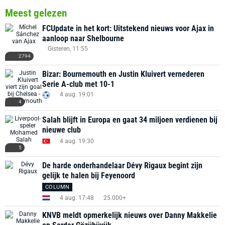
Meest gelezen
FCUpdate in het kort: Uitstekend nieuws voor Ajax in
aanloop naar Shelbourne
Gisteren, 11:55
2794
Bizar: Bournemouth en Justin Kluivert vernederen
Serie A-club met 10-1
4 aug. 19:01
4
Salah blijft in Europa en gaat 34 miljoen verdienen bij
nieuwe club
4 aug. 19:30
5
De harde onderhandelaar Dévy Rigaux begint zijn
gelijk te halen bij Feyenoord
COLUMN
4 aug. 17:48
25.000+
KNVB meldt opmerkelijk nieuws over Danny Makkelie