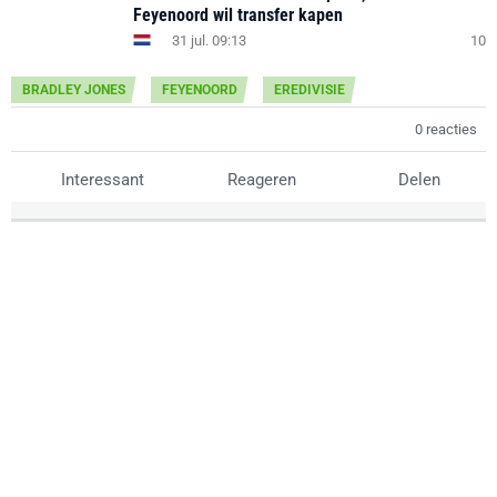
Feyenoord wil transfer kapen
31 jul. 09:13
10
BRADLEY JONES
FEYENOORD
EREDIVISIE
0 reacties
Interessant
Reageren
Delen