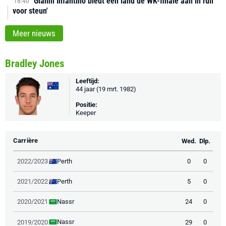
'Gianni Infantino biedt één land de WK-finale aan in ruil
18:40
voor steun'
Meer nieuws
Bradley Jones
Leeftijd:
44 jaar (19 mrt. 1982)
Positie:
Keeper
Carrière
Wed.
Dlp.
Perth
2022/2023
0
0
Perth
2021/2022
5
0
Nassr
2020/2021
24
0
Nassr
2019/2020
29
0