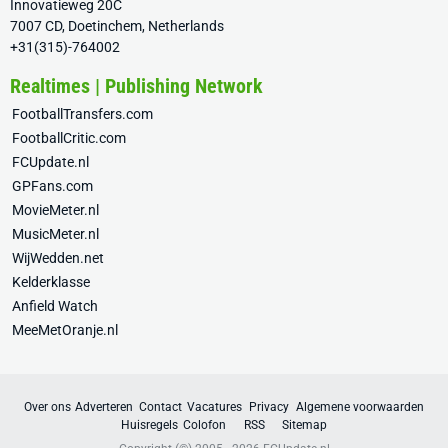
Innovatieweg 20C
7007 CD, Doetinchem, Netherlands
+31(315)-764002
Realtimes | Publishing Network
FootballTransfers.com
FootballCritic.com
FCUpdate.nl
GPFans.com
MovieMeter.nl
MusicMeter.nl
WijWedden.net
Kelderklasse
Anfield Watch
MeeMetOranje.nl
Over ons
Adverteren
Contact
Vacatures
Privacy
Algemene voorwaarden
Huisregels
Colofon
RSS
Sitemap