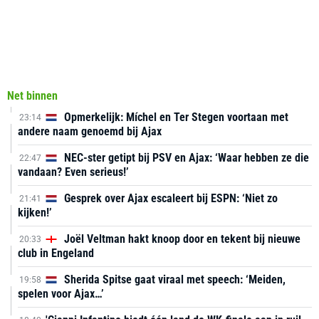
Net binnen
Opmerkelijk: Míchel en Ter Stegen voortaan met
23:14
andere naam genoemd bij Ajax
NEC-ster getipt bij PSV en Ajax: ‘Waar hebben ze die
22:47
vandaan? Even serieus!’
Gesprek over Ajax escaleert bij ESPN: ‘Niet zo
21:41
kijken!’
Joël Veltman hakt knoop door en tekent bij nieuwe
20:33
club in Engeland
Sherida Spitse gaat viraal met speech: ‘Meiden,
19:58
spelen voor Ajax…’