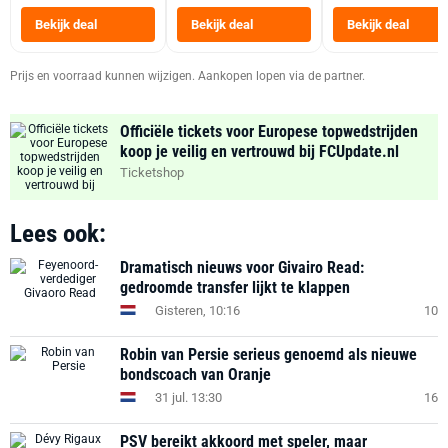
Heteluchtfriteus
Bekijk deal
Bekijk deal
Bekijk deal
Zwart
Prijs en voorraad kunnen wijzigen. Aankopen lopen via de partner.
Officiële tickets voor Europese topwedstrijden
koop je veilig en vertrouwd bij FCUpdate.nl
Ticketshop
Lees ook:
Dramatisch nieuws voor Givairo Read:
gedroomde transfer lijkt te klappen
Gisteren, 10:16
10
Robin van Persie serieus genoemd als nieuwe
bondscoach van Oranje
31 jul. 13:30
16
PSV bereikt akkoord met speler, maar