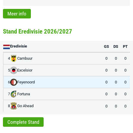
Meer info
Stand Eredivisie 2026/2027
Eredivisie
GS
DS
PT
Cambuur
0
0
0
4
Excelsior
0
0
0
5
Feyenoord
0
0
0
6
Fortuna
0
0
0
7
Go Ahead
0
0
0
8
Complete Stand