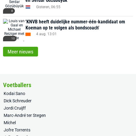
en Serdar Gözübüyük
Gisteren, 06:55
8
'KNVB heeft duidelijke nummer-één-kandidaat om
Koeman op te volgen als bondscoach'
4 aug. 13:01
10
Meer nieuws
Voetballers
Kodai Sano
Dick Schreuder
Jordi Cruijff
Marc-André ter Stegen
Míchel
Jofre Torrents