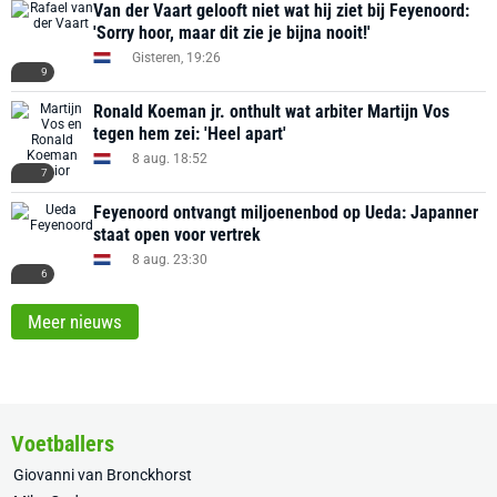
Van der Vaart gelooft niet wat hij ziet bij Feyenoord:
'Sorry hoor, maar dit zie je bijna nooit!'
Gisteren, 19:26
9
Ronald Koeman jr. onthult wat arbiter Martijn Vos
tegen hem zei: 'Heel apart'
8 aug. 18:52
7
Feyenoord ontvangt miljoenenbod op Ueda: Japanner
staat open voor vertrek
8 aug. 23:30
6
Meer nieuws
Voetballers
Giovanni van Bronckhorst