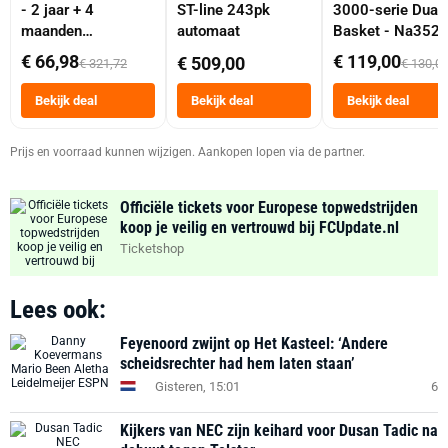
- 2 jaar + 4
ST-line 243pk
3000-serie Dual
maanden
automaat
Basket - Na352
abonnement
Dubbele Mand 9 
€ 66,98
€ 119,00
€ 509,00
€ 321,72
€ 130,0
Tot 6 Personen
Heteluchtfriteus
Bekijk deal
Bekijk deal
Bekijk deal
Zwart
Prijs en voorraad kunnen wijzigen. Aankopen lopen via de partner.
Officiële tickets voor Europese topwedstrijden
koop je veilig en vertrouwd bij FCUpdate.nl
Ticketshop
Lees ook:
Feyenoord zwijnt op Het Kasteel: ‘Andere
scheidsrechter had hem laten staan’
Gisteren, 15:01
6
Kijkers van NEC zijn keihard voor Dusan Tadic na