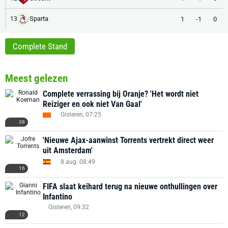
Sparta
1
-1
0
13
Complete Stand
Meest gelezen
Complete verrassing bij Oranje? 'Het wordt niet
Reiziger en ook niet Van Gaal'
Gisteren, 07:25
38
'Nieuwe Ajax-aanwinst Torrents vertrekt direct weer
uit Amsterdam'
8 aug. 08:49
16
FIFA slaat keihard terug na nieuwe onthullingen over
Infantino
Gisteren, 09:32
12