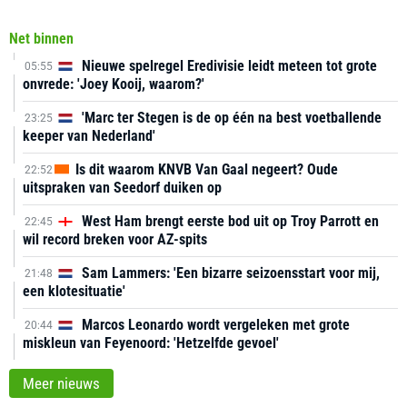
Net binnen
Nieuwe spelregel Eredivisie leidt meteen tot grote
05:55
onvrede: 'Joey Kooij, waarom?'
'Marc ter Stegen is de op één na best voetballende
23:25
keeper van Nederland'
Is dit waarom KNVB Van Gaal negeert? Oude
22:52
uitspraken van Seedorf duiken op
West Ham brengt eerste bod uit op Troy Parrott en
22:45
wil record breken voor AZ-spits
Sam Lammers: 'Een bizarre seizoensstart voor mij,
21:48
een klotesituatie'
Marcos Leonardo wordt vergeleken met grote
20:44
miskleun van Feyenoord: 'Hetzelfde gevoel'
Meer nieuws