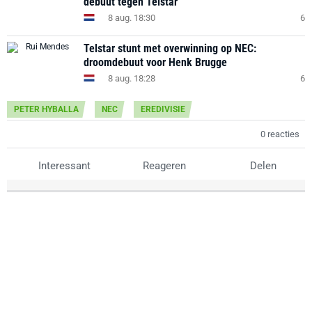
debuut tegen Telstar
8 aug. 18:30
6
Telstar stunt met overwinning op NEC:
droomdebuut voor Henk Brugge
8 aug. 18:28
6
PETER HYBALLA
NEC
EREDIVISIE
0 reacties
Interessant
Reageren
Delen