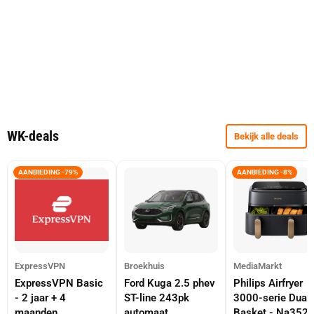
WK-deals
Bekijk alle deals
AANBIEDING -79%
AANBIEDING -8%
ExpressVPN
Broekhuis
MediaMarkt
ExpressVPN Basic
Ford Kuga 2.5 phev
Philips Airfryer
- 2 jaar + 4
ST-line 243pk
3000-serie Dual
maanden
automaat
Basket - Na352