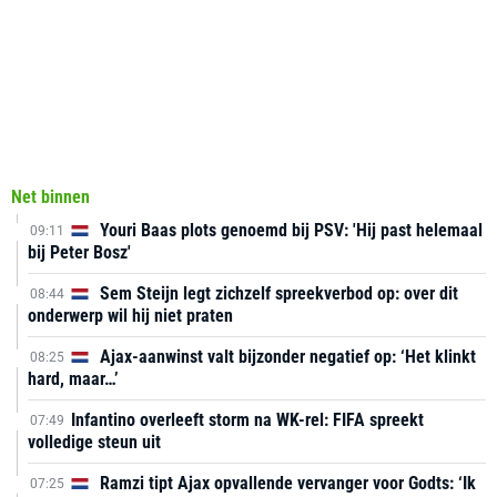
Net binnen
Youri Baas plots genoemd bij PSV: 'Hij past helemaal
09:11
bij Peter Bosz'
Sem Steijn legt zichzelf spreekverbod op: over dit
08:44
onderwerp wil hij niet praten
Ajax-aanwinst valt bijzonder negatief op: ‘Het klinkt
08:25
hard, maar…’
Infantino overleeft storm na WK-rel: FIFA spreekt
07:49
volledige steun uit
Ramzi tipt Ajax opvallende vervanger voor Godts: ‘Ik
07:25