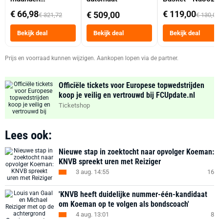
abonnement
Dubbele Mand 9 
€ 66,98
€ 119,00
€ 509,00
€ 321,72
€ 130,0
Tot 6 Personen
Heteluchtfriteus
Bekijk deal
Bekijk deal
Bekijk deal
Zwart
Prijs en voorraad kunnen wijzigen. Aankopen lopen via de partner.
Officiële tickets voor Europese topwedstrijden
koop je veilig en vertrouwd bij FCUpdate.nl
Ticketshop
Lees ook:
Nieuwe stap in zoektocht naar opvolger Koeman:
KNVB spreekt uren met Reiziger
3 aug. 14:55
16
'KNVB heeft duidelijke nummer-één-kandidaat
om Koeman op te volgen als bondscoach'
4 aug. 13:01
8