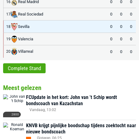
Real Madrid
0
0
0
16
Real Sociedad
0
0
0
17
Sevilla
0
0
0
18
Valencia
0
0
0
19
Villarreal
0
0
0
20
Complete Stand
Meest gelezen
FCUpdate in het kort: John van 't Schip wordt
bondscoach van Kazachstan
Vandaag, 13:02
2800
KNVB krijgt pijnlijke boodschap tijdens zoektocht naar
nieuwe bondscoach
Gisteren, 06:25