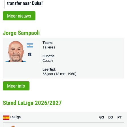
transfer naar Dubai'
Meer nieuws
Jorge Sampaoli
Team:
Talleres
Functie:
Coach
Leeftijd:
66 jaar (13 mrt. 1960)
Meer info
Stand LaLiga 2026/2027
LaLiga
GS
DS
PT