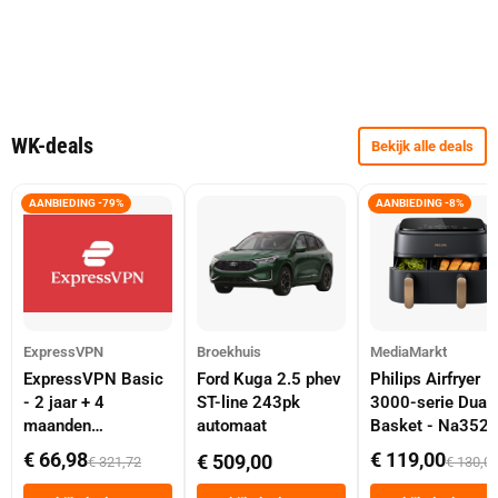
WK-deals
Bekijk alle deals
AANBIEDING -79%
AANBIEDING -8%
ExpressVPN
Broekhuis
MediaMarkt
ExpressVPN Basic
Ford Kuga 2.5 phev
Philips Airfryer
- 2 jaar + 4
ST-line 243pk
3000-serie Dual
maanden
automaat
Basket - Na352
abonnement
Dubbele Mand 9 
€ 66,98
€ 119,00
€ 509,00
€ 321,72
€ 130,0
Tot 6 Personen
Heteluchtfriteus