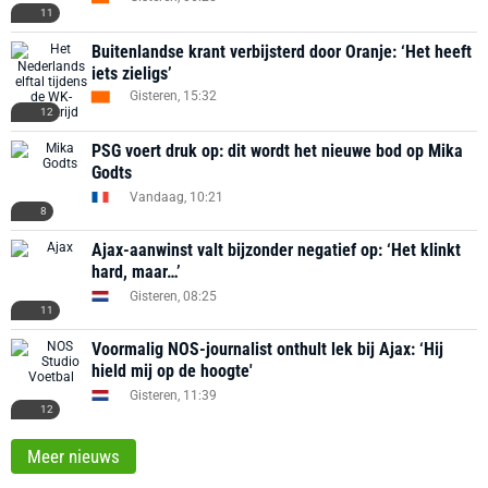
11
Buitenlandse krant verbijsterd door Oranje: ‘Het heeft
iets zieligs’
Gisteren, 15:32
12
PSG voert druk op: dit wordt het nieuwe bod op Mika
Godts
Vandaag, 10:21
8
Ajax-aanwinst valt bijzonder negatief op: ‘Het klinkt
hard, maar…’
Gisteren, 08:25
11
Voormalig NOS-journalist onthult lek bij Ajax: ‘Hij
hield mij op de hoogte'
Gisteren, 11:39
12
Meer nieuws