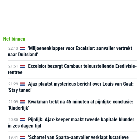
Net binnen
'Miljoenenklapper voor Excelsior: aanvaller vertrekt
22:13
naar Duitsland'
Excelsior bezorgt Cambuur teleurstellende Eredivisie-
21:51
rentree
Ajax plaatst mysterieus bericht over Louis van Gaal:
21:29
'Stay tuned'
Kwakman trekt na 45 minuten al pijnlijke conclusie:
21:09
'Kinderlijk'
Pijnlijk: Ajax-keeper maakt tweede kapitale blunder
20:35
in zes dagen tijd
'Scharrel van Sparta-aanvaller verklapt lucratieve
19:41