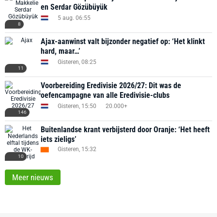
en Serdar Gözübüyük
5 aug. 06:55
8
Ajax-aanwinst valt bijzonder negatief op: ‘Het klinkt
hard, maar…’
Gisteren, 08:25
11
Voorbereiding Eredivisie 2026/27: Dit was de
oefencampagne van alle Eredivisie-clubs
Gisteren, 15:50
20.000+
146
Buitenlandse krant verbijsterd door Oranje: ‘Het heeft
iets zieligs’
Gisteren, 15:32
10
Meer nieuws