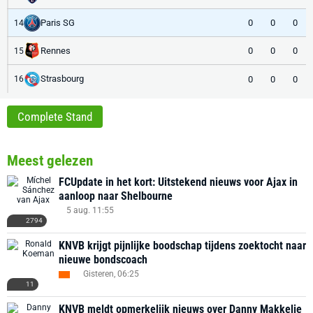
Paris SG
0
0
0
14
Rennes
0
0
0
15
Strasbourg
0
0
0
16
Complete Stand
Meest gelezen
FCUpdate in het kort: Uitstekend nieuws voor Ajax in
aanloop naar Shelbourne
5 aug. 11:55
2794
KNVB krijgt pijnlijke boodschap tijdens zoektocht naar
nieuwe bondscoach
Gisteren, 06:25
11
KNVB meldt opmerkelijk nieuws over Danny Makkelie