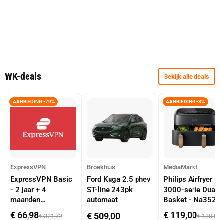
WK-deals
Bekijk alle deals
AANBIEDING -79%
AANBIEDING -8%
ExpressVPN
Broekhuis
MediaMarkt
ExpressVPN Basic
Ford Kuga 2.5 phev
Philips Airfryer
- 2 jaar + 4
ST-line 243pk
3000-serie Dual
maanden
automaat
Basket - Na352
abonnement
Dubbele Mand 9 
€ 66,98
€ 119,00
€ 509,00
€ 321,72
€ 130,0