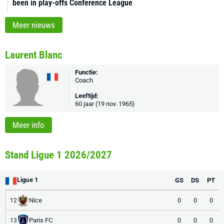
been in play-offs Conference League
Meer nieuws
Laurent Blanc
Functie:
Coach
Leeftijd:
60 jaar (19 nov. 1965)
Meer info
Stand Ligue 1 2026/2027
Ligue 1
GS
DS
PT
Nice
0
0
0
12
Paris FC
0
0
0
13