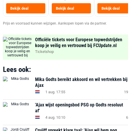
Tot 6 Personen
Heteluchtfriteus
Bekijk deal
Bekijk deal
Bekijk deal
Zwart
Prijs en voorraad kunnen wijzigen. Aankopen lopen via de partner.
Officiële tickets voor Europese topwedstrijden
koop je veilig en vertrouwd bij FCUpdate.nl
Ticketshop
Lees ook:
Mika Godts bereikt akkoord en wil vertrekken bij
Ajax
1 aug. 17:55
19
'Ajax wijst openingsbod PSG op Godts resoluut
af'
4 aug. 10:10
6
Cruijff spreekt klare taal: 'Ajax wil hem nog