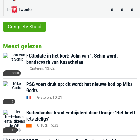
Twente
0
0
0
15
Complete Stand
Meest gelezen
FCUpdate in het kort: John van 't Schip wordt
bondscoach van Kazachstan
Gisteren, 13:02
2800
PSG voert druk op: dit wordt het nieuwe bod op Mika
Godts
Gisteren, 10:21
9
Buitenlandse krant verbijsterd door Oranje: ‘Het heeft
iets zieligs’
6 aug. 15:32
12