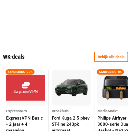
WK-deals
Bekijk alle deals
AANBIEDING -79%
AANBIEDING -8%
ExpressVPN
Broekhuis
MediaMarkt
ExpressVPN Basic
Ford Kuga 2.5 phev
Philips Airfryer
- 2 jaar + 4
ST-line 243pk
3000-serie Dual
maanden
automaat
Basket - Na352