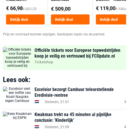
abonnement
Dubbele Mand 9 
€ 66,98
€ 119,00
€ 509,00
€ 321,72
€ 130,0
Tot 6 Personen
Heteluchtfriteus
Bekijk deal
Bekijk deal
Bekijk deal
Zwart
Prijs en voorraad kunnen wijzigen. Aankopen lopen via de partner.
Officiële tickets voor Europese topwedstrijden
koop je veilig en vertrouwd bij FCUpdate.nl
Ticketshop
Lees ook:
Excelsior bezorgt Cambuur teleurstellende
Eredivisie-rentree
Gisteren, 21:51
3
Kwakman trekt na 45 minuten al pijnlijke
conclusie: 'Kinderlijk'
Gisteren, 21:09
4