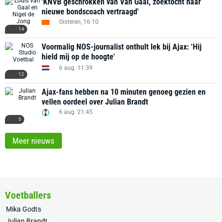
'KNVB geschrokken van Van Gaal, zoektocht naar
nieuwe bondscoach vertraagd'
Gisteren, 16:10
14
Voormalig NOS-journalist onthult lek bij Ajax: ‘Hij
hield mij op de hoogte'
6 aug. 11:39
12
Ajax-fans hebben na 10 minuten genoeg gezien en
vellen oordeel over Julian Brandt
6 aug. 21:45
5
Meer nieuws
Voetballers
Mika Godts
Julian Brandt