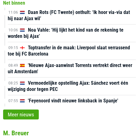
Net binnen
Daan Rots (FC Twente) onthult: ‘Ik hoor via-via dat
11:06
hij naar Ajax wil’
Noa Vahle: ‘Hij lijkt het kind van de rekening te
10:06
worden bij Ajax’
Toptransfer in de maak: Liverpool slaat verrassend
09:15
toe bij FC Barcelona
'Nieuwe Ajax-aanwinst Torrents vertrekt direct weer
08:49
uit Amsterdam'
Vermoedelijke opstelling Ajax: Sánchez voert één
08:25
wijziging door tegen PEC
'Feyenoord vindt nieuwe linksback in Spanje'
07:55
Meer nieuws
M. Breuer