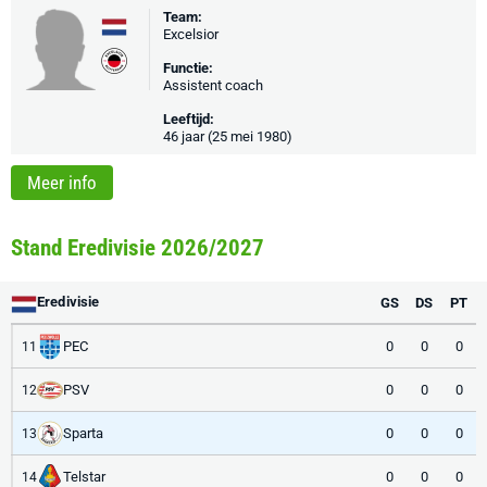
Team:
Excelsior
Functie:
Assistent coach
Leeftijd:
46 jaar (25 mei 1980)
Meer info
Stand Eredivisie 2026/2027
Eredivisie
GS
DS
PT
PEC
0
0
0
11
PSV
0
0
0
12
Sparta
0
0
0
13
Telstar
0
0
0
14