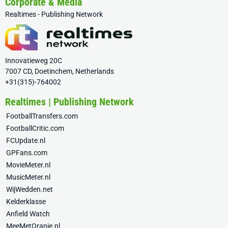
Corporate & Media
Realtimes - Publishing Network
Innovatieweg 20C
7007 CD, Doetinchem, Netherlands
+31(315)-764002
Realtimes | Publishing Network
FootballTransfers.com
FootballCritic.com
FCUpdate.nl
GPFans.com
MovieMeter.nl
MusicMeter.nl
WijWedden.net
Kelderklasse
Anfield Watch
MeeMetOranje.nl