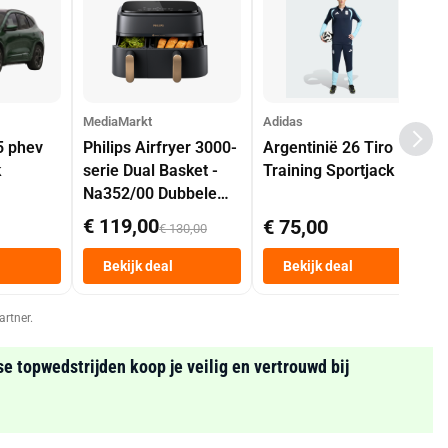
MediaMarkt
Adidas
5 phev
Philips Airfryer 3000-
Argentinië 26 Tiro
k
serie Dual Basket -
Training Sportjack
Na352/00 Dubbele
Mand 9 L Tot 6
€ 119,00
€ 75,00
€ 130,00
Personen
Heteluchtfriteuse
Bekijk deal
Bekijk deal
Zwart
artner.
se topwedstrijden koop je veilig en vertrouwd bij