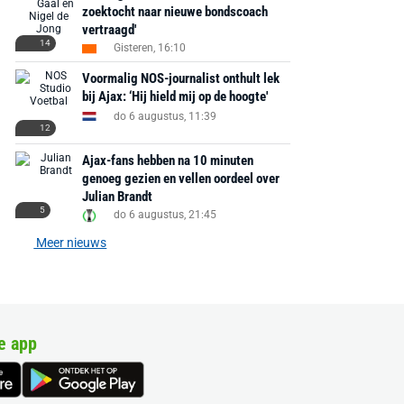
zoektocht naar nieuwe bondscoach
vertraagd'
14
Gisteren, 16:10
Voormalig NOS-journalist onthult lek
bij Ajax: ‘Hij hield mij op de hoogte'
do 6 augustus, 11:39
12
Ajax-fans hebben na 10 minuten
genoeg gezien en vellen oordeel over
Julian Brandt
5
do 6 augustus, 21:45
Meer nieuws
e app