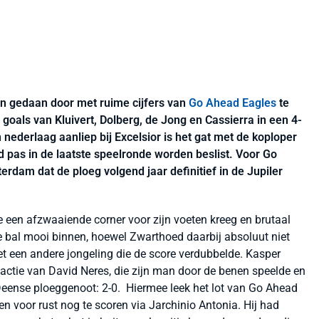
n gedaan door met ruime cijfers van
Go Ahead Eagles
te
oals van Kluivert, Dolberg, de Jong en Cassierra in een 4-
ederlaag aanliep bij Excelsior is het gat met de koploper
ijd pas in de laatste speelronde worden beslist. Voor Go
rdam dat de ploeg volgend jaar definitief in de Jupiler
e een afzwaaiende corner voor zijn voeten kreeg en brutaal
e bal mooi binnen, hoewel Zwarthoed daarbij absoluut niet
het een andere jongeling die de score verdubbelde. Kasper
 actie van David Neres, die zijn man door de benen speelde en
 Deense ploeggenoot: 2-0. Hiermee leek het lot van Go Ahead
ten voor rust nog te scoren via Jarchinio Antonia. Hij had