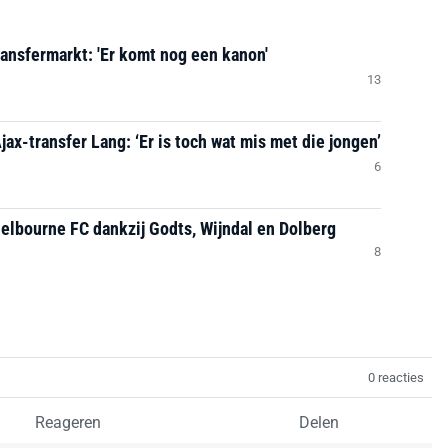
ransfermarkt: 'Er komt nog een kanon'
13
Ajax-transfer Lang: ‘Er is toch wat mis met die jongen’
6
helbourne FC dankzij Godts, Wijndal en Dolberg
8
0 reacties
Reageren
Delen