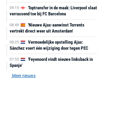
Toptransfer in de maak: Liverpool slaat
09:15
verrassend toe bij FC Barcelona
'Nieuwe Ajax-aanwinst Torrents
08:49
vertrekt direct weer uit Amsterdam'
Vermoedelijke opstelling Ajax:
08:25
Sánchez voert één wijziging door tegen PEC
'Feyenoord vindt nieuwe linksback in
07:55
Spanje'
Meer nieuws