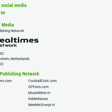
 social media
& Media
blishing Network
20C
nchem, Netherlands
02
 Publishing Network
fers.com
FootballCritic.com
GPFans.com
MusicMeter.nl
Kelderklasse
MeeMetOranje.nl