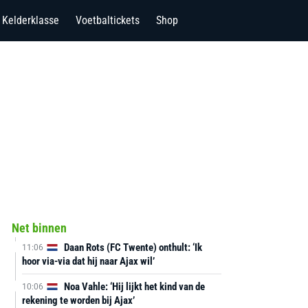
Kelderklasse
Voetbaltickets
Shop
Net binnen
Daan Rots (FC Twente) onthult: ‘Ik
11:06
hoor via-via dat hij naar Ajax wil’
Noa Vahle: ‘Hij lijkt het kind van de
10:06
rekening te worden bij Ajax’