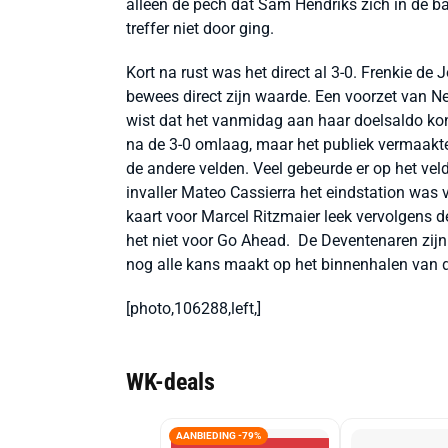
alleen de pech dat Sam Hendriks zich in de ba
treffer niet door ging.
Kort na rust was het direct al 3-0. Frenkie 
bewees direct zijn waarde. Een voorzet van 
wist dat het vanmidag aan haar doelsaldo kon
na de 3-0 omlaag, maar het publiek vermaakt
de andere velden. Veel gebeurde er op het veld
invaller Mateo Cassierra het eindstation was
kaart voor Marcel Ritzmaier leek vervolgens de
het niet voor Go Ahead. De Deventenaren zijn 
nog alle kans maakt op het binnenhalen van de
[photo,106288,left,]
WK-deals
AANBIEDING -79%