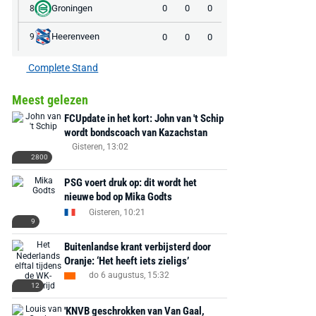
Groningen
0
0
0
8
Heerenveen
0
0
0
9
Complete Stand
Meest gelezen
FCUpdate in het kort: John van 't Schip
wordt bondscoach van Kazachstan
Gisteren, 13:02
2800
PSG voert druk op: dit wordt het
nieuwe bod op Mika Godts
Gisteren, 10:21
9
Buitenlandse krant verbijsterd door
Oranje: ‘Het heeft iets zieligs’
do 6 augustus, 15:32
12
'KNVB geschrokken van Van Gaal,