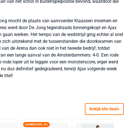
an van het schot in buitenspelpositie bevond, waardoor die
de Jong mocht de plaats van aanvoerder Klaassen innemen en
Neres werd door De Jong tegendraads binnengekopt en Ajax
 gaan werken. Het tempo van de wedstrijd ging echter al snel
e zich uitstekend met de tussenstanden die doorkwamen van
 van de Arena dan ook niet in het tweede bedrijf, totdat
 van een lange aanval van de Amsterdammers: 4-0. Een rode
 rode loper uit te leggen voor een monsterscore, erger werd
nu dus definitief gedegradeerd, terwijl Ajax volgende week
 titel!
Bekijk alle deals
AANBIEDING -8%