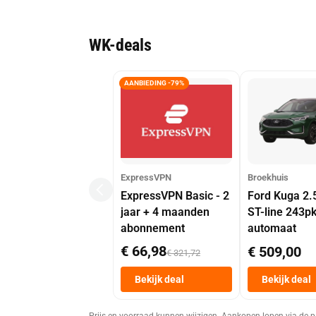
WK-deals
AANBIEDING -79%
ExpressVPN
Broekhuis
ExpressVPN Basic - 2
Ford Kuga 2.
jaar + 4 maanden
ST-line 243p
abonnement
automaat
€ 66,98
€ 509,00
€ 321,72
Bekijk deal
Bekijk deal