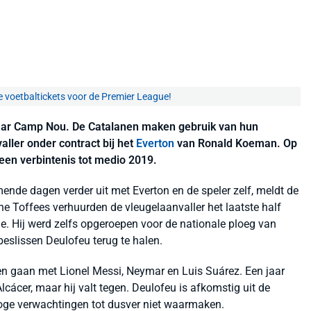
e voetbaltickets voor de Premier League!
aar Camp Nou. De Catalanen maken gebruik van hun
ller onder contract bij het
Everton
van Ronald Koeman. Op
een verbintenis tot medio 2019.
ende dagen verder uit met Everton en de speler zelf, meldt de
he Toffees verhuurden de vleugelaanvaller het laatste half
e. Hij werd zelfs opgeroepen voor de nationale ploeg van
eslissen Deulofeu terug te halen.
ten gaan met Lionel Messi, Neymar en Luis Suárez. Een jaar
ácer, maar hij valt tegen. Deulofeu is afkomstig uit de
oge verwachtingen tot dusver niet waarmaken.