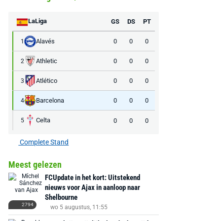
LaLiga
GS
DS
PT
Alavés
0
0
0
1
Athletic
0
0
0
2
Atlético
0
0
0
3
Barcelona
0
0
0
4
Celta
0
0
0
5
Complete Stand
Meest gelezen
FCUpdate in het kort: Uitstekend
nieuws voor Ajax in aanloop naar
Shelbourne
2794
wo 5 augustus, 11:55