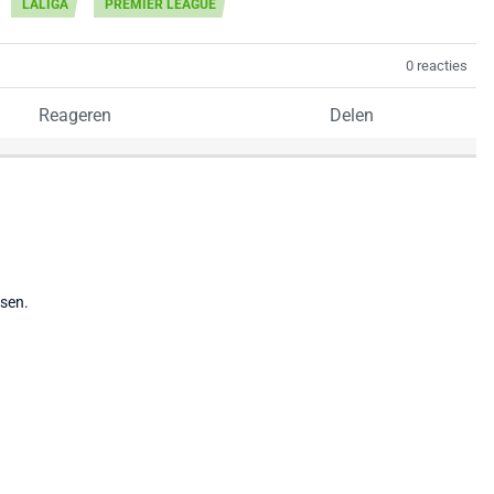
LALIGA
PREMIER LEAGUE
0 reacties
Reageren
Delen
tsen.