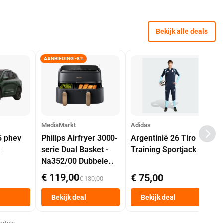
Bekijk alle deals
AANBIEDING -8%
MediaMarkt
Adidas
5 phev
Philips Airfryer 3000-
Argentinië 26 Tiro
k
serie Dual Basket -
Training Sportjack
Na352/00 Dubbele
Mand 9 L Tot 6
€ 119,00
€ 75,00
€ 130,00
Personen
Heteluchtfriteuse
Bekijk deal
Bekijk deal
Zwart