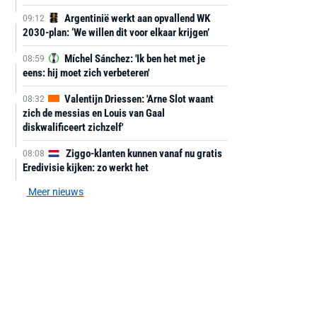
Argentinië werkt aan opvallend WK
09:12
2030-plan: ‘We willen dit voor elkaar krijgen’
Míchel Sánchez: 'Ik ben het met je
08:59
eens: hij moet zich verbeteren'
Valentijn Driessen: 'Arne Slot waant
08:32
zich de messias en Louis van Gaal
diskwalificeert zichzelf'
Ziggo-klanten kunnen vanaf nu gratis
08:08
Eredivisie kijken: zo werkt het
Meer nieuws