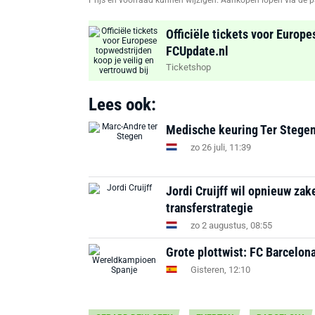
Prijs en voorraad kunnen wijzigen. Aankopen lopen via de p
Officiële tickets voor Europe
FCUpdate.nl
Ticketshop
Lees ook:
Medische keuring Ter Stegen b
zo 26 juli, 11:39
Jordi Cruijff wil opnieuw za
transferstrategie
zo 2 augustus, 08:55
Grote plottwist: FC Barcelon
Gisteren, 12:10