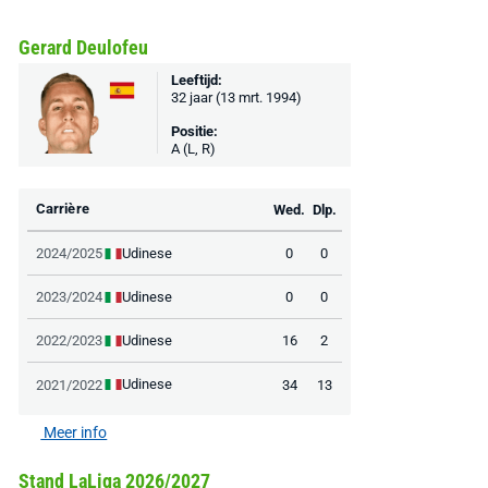
Gerard Deulofeu
Leeftijd:
32 jaar (13 mrt. 1994)
Positie:
A (L, R)
Carrière
Wed.
Dlp.
Udinese
2024/2025
0
0
Udinese
2023/2024
0
0
Udinese
2022/2023
16
2
Udinese
2021/2022
34
13
Meer info
Stand LaLiga 2026/2027