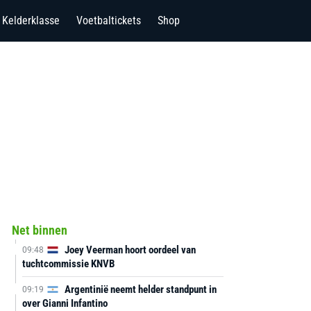
Kelderklasse
Voetbaltickets
Shop
Net binnen
Joey Veerman hoort oordeel van
09:48
tuchtcommissie KNVB
Argentinië neemt helder standpunt in
09:19
over Gianni Infantino