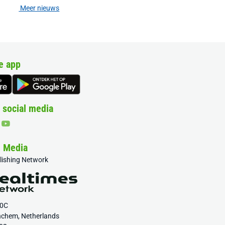
Meer nieuws
e app
 social media
& Media
blishing Network
20C
nchem, Netherlands