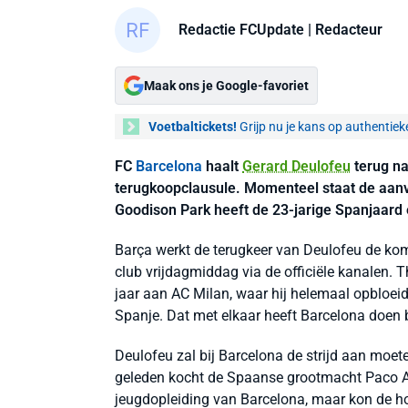
Redactie FCUpdate
| Redacteur
Maak ons je Google-favoriet
Voetbaltickets!
Grijp nu je kans op authentiek
FC
Barcelona
haalt
Gerard Deulofeu
terug n
terugkoopclausule. Momenteel staat de aanva
Goodison Park heeft de 23-jarige Spanjaard 
Barça werkt de terugkeer van Deulofeu de kom
club vrijdagmiddag via de officiële kanalen. T
jaar aan AC Milan, waar hij helemaal opbloeid
Spanje. Dat met elkaar heeft Barcelona doen b
Deulofeu zal bij Barcelona de strijd aan moe
geleden kocht de Spaanse grootmacht Paco Alc
jeugdopleiding van Barcelona, maar kon de h