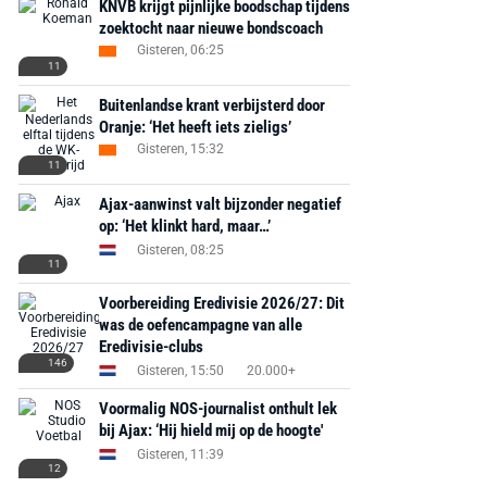
KNVB krijgt pijnlijke boodschap tijdens
zoektocht naar nieuwe bondscoach
Gisteren, 06:25
11
Buitenlandse krant verbijsterd door
Oranje: ‘Het heeft iets zieligs’
Gisteren, 15:32
11
Ajax-aanwinst valt bijzonder negatief
op: ‘Het klinkt hard, maar…’
Gisteren, 08:25
11
Voorbereiding Eredivisie 2026/27: Dit
was de oefencampagne van alle
Eredivisie-clubs
146
Gisteren, 15:50
20.000+
Voormalig NOS-journalist onthult lek
bij Ajax: ‘Hij hield mij op de hoogte'
Gisteren, 11:39
12