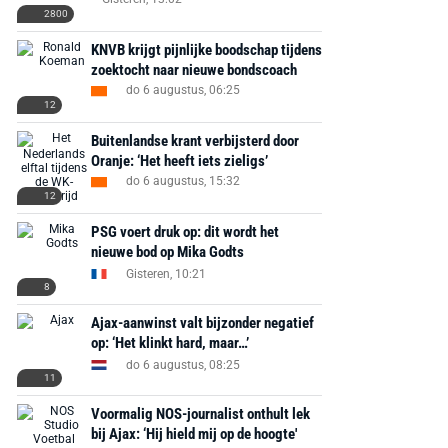
2800
KNVB krijgt pijnlijke boodschap tijdens
zoektocht naar nieuwe bondscoach
do 6 augustus, 06:25
12
Buitenlandse krant verbijsterd door
Oranje: ‘Het heeft iets zieligs’
do 6 augustus, 15:32
12
PSG voert druk op: dit wordt het
nieuwe bod op Mika Godts
Gisteren, 10:21
8
Ajax-aanwinst valt bijzonder negatief
op: ‘Het klinkt hard, maar…’
do 6 augustus, 08:25
11
Voormalig NOS-journalist onthult lek
bij Ajax: ‘Hij hield mij op de hoogte'