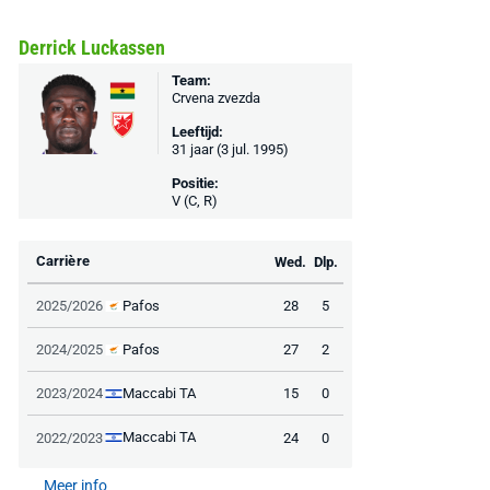
Bekijk deal
Bekijk deal
Bekijk deal
Derrick Luckassen
Team:
Crvena zvezda
Leeftijd:
31 jaar (3 jul. 1995)
Positie:
V (C, R)
Carrière
Wed.
Dlp.
Pafos
2025/2026
28
5
Pafos
2024/2025
27
2
Maccabi TA
2023/2024
15
0
Maccabi TA
2022/2023
24
0
Meer info