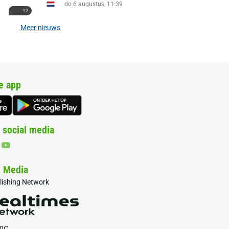
do 6 augustus, 11:39
12
Meer nieuws
e app
 social media
& Media
blishing Network
20C