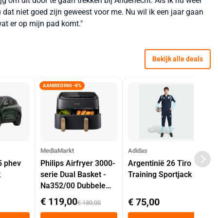
rijg om dit door te gaan trekken bij Anderlecht. Als ik nu weer
dat niet goed zijn geweest voor me. Nu wil ik een jaar gaan
wat er op mijn pad komt."
Bekijk alle deals
AANBIEDING -8%
MediaMarkt
Adidas
5 phev
Philips Airfryer 3000-
Argentinië 26 Tiro
k
serie Dual Basket -
Training Sportjack
Na352/00 Dubbele
Mand 9 L Tot 6
€ 119,00
€ 75,00
€ 130,00
Personen