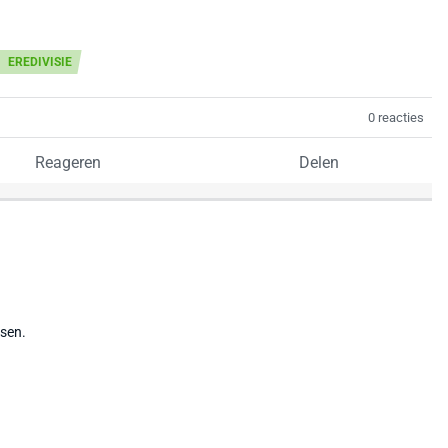
EREDIVISIE
0 reacties
Reageren
Delen
tsen.