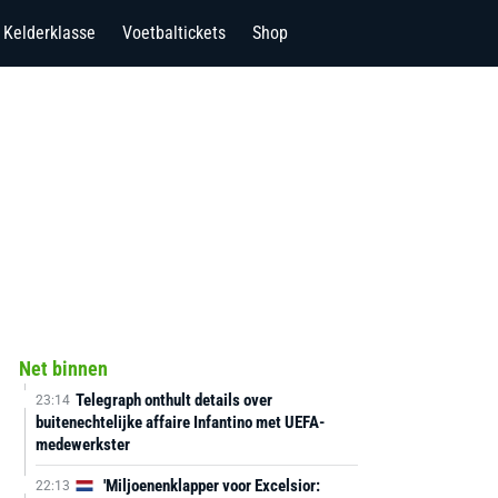
Kelderklasse
Voetbaltickets
Shop
Net binnen
Telegraph onthult details over
23:14
buitenechtelijke affaire Infantino met UEFA-
medewerkster
'Miljoenenklapper voor Excelsior:
22:13