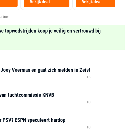
Heteluchtfriteuse
Bekijk deal
Bekijk deal
Zwart
artner.
se topwedstrijden koop je veilig en vertrouwd bij
 Joey Veerman en gaat zich melden in Zeist
16
 van tuchtcommissie KNVB
10
ar PSV? ESPN speculeert hardop
10