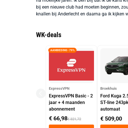
na moeilijke jaren. Ik ben blij dat ik de kans k
bij een nieuwe club had moeten beginnen, zou 
knallen bij Anderlecht en daarna ga ik kijken 
WK-deals
AANBIEDING -79%
ExpressVPN
Broekhuis
ExpressVPN Basic - 2
Ford Kuga 2.
jaar + 4 maanden
ST-line 243p
abonnement
automaat
€ 66,98
€ 509,00
€ 321,72