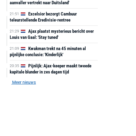
aanvaller vertrekt naar Duitsland'
Excelsior bezorgt Cambuur
21:51
teleurstellende Eredivisie-rentree
Ajax plaatst mysterieus bericht over
21:29
Louis van Gaal: 'Stay tuned'
Kwakman trekt na 45 minuten al
21:09
pijnlijke conclusie: 'Kinderlijk'
Pijnlijk: Ajax-keeper maakt tweede
20:35
kapitale blunder in zes dagen tijd
Meer nieuws