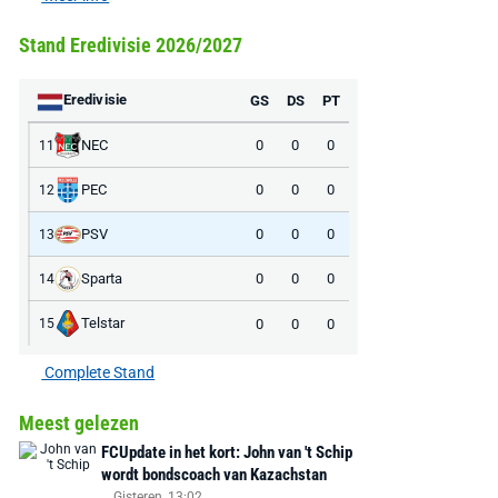
Stand Eredivisie 2026/2027
Eredivisie
GS
DS
PT
NEC
0
0
0
11
PEC
0
0
0
12
PSV
0
0
0
13
Sparta
0
0
0
14
Telstar
0
0
0
15
Complete Stand
Meest gelezen
FCUpdate in het kort: John van 't Schip
wordt bondscoach van Kazachstan
Gisteren, 13:02