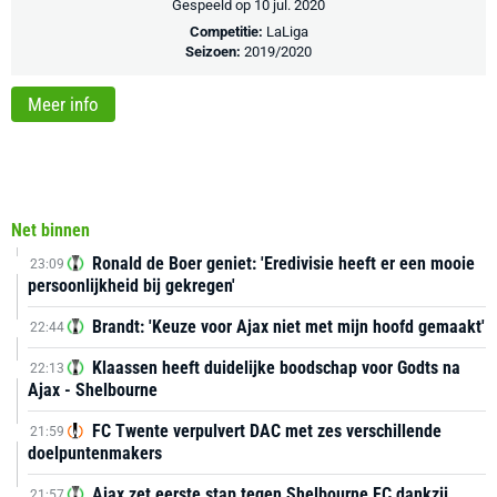
Gespeeld op 10 jul. 2020
Competitie:
LaLiga
Seizoen:
2019/2020
Meer info
Net binnen
Ronald de Boer geniet: 'Eredivisie heeft er een mooie
23:09
persoonlijkheid bij gekregen'
Brandt: 'Keuze voor Ajax niet met mijn hoofd gemaakt'
22:44
Klaassen heeft duidelijke boodschap voor Godts na
22:13
Ajax - Shelbourne
FC Twente verpulvert DAC met zes verschillende
21:59
doelpuntenmakers
Ajax zet eerste stap tegen Shelbourne FC dankzij
21:57