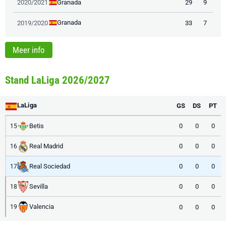
Granada
2020/2021
29
9
Granada
2019/2020
33
7
Meer info
Stand LaLiga 2026/2027
LaLiga
GS
DS
PT
Betis
0
0
0
15
Real Madrid
0
0
0
16
Real Sociedad
0
0
0
17
Sevilla
0
0
0
18
Valencia
0
0
0
19