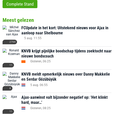
Complete Stand
Meest gelezen
FCUpdate in het kort: Uitstekend nieuws voor Ajax in
aanloop naar Shelbourne
5 aug. 11:55
2794
KNVB krijgt pijnlijke boodschap tijdens zoektocht naar
nieuwe bondscoach
Gisteren, 06:25
11
KNVB meldt opmerkelijk nieuws over Danny Makkelie
en Serdar Gözübüyük
5 aug. 06:55
8
Ajax-aanwinst valt bijzonder negatief op: ‘Het klinkt
hard, maar…’
Gisteren, 08:25
11