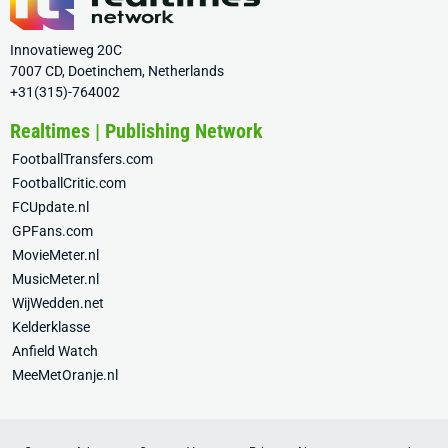
Innovatieweg 20C
7007 CD, Doetinchem, Netherlands
+31(315)-764002
Realtimes | Publishing Network
FootballTransfers.com
FootballCritic.com
FCUpdate.nl
GPFans.com
MovieMeter.nl
MusicMeter.nl
WijWedden.net
Kelderklasse
Anfield Watch
MeeMetOranje.nl