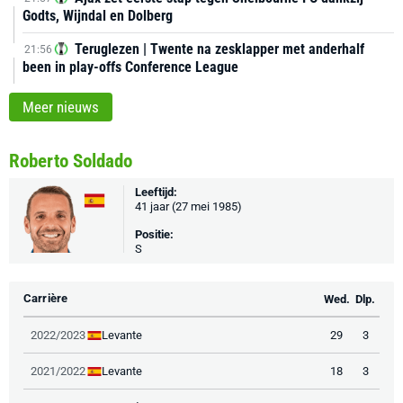
Godts, Wijndal en Dolberg
Teruglezen | Twente na zesklapper met anderhalf
21:56
been in play-offs Conference League
Meer nieuws
Roberto Soldado
Leeftijd:
41 jaar (27 mei 1985)
Positie:
S
Carrière
Wed.
Dlp.
Levante
2022/2023
29
3
Levante
2021/2022
18
3