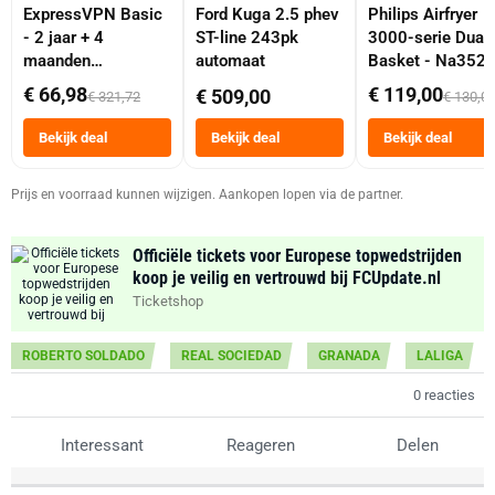
ExpressVPN Basic
Ford Kuga 2.5 phev
Philips Airfryer
- 2 jaar + 4
ST-line 243pk
3000-serie Dual
maanden
automaat
Basket - Na352
abonnement
Dubbele Mand 9 
€ 66,98
€ 119,00
€ 509,00
€ 321,72
€ 130,0
Tot 6 Personen
Heteluchtfriteus
Bekijk deal
Bekijk deal
Bekijk deal
Zwart
Prijs en voorraad kunnen wijzigen. Aankopen lopen via de partner.
Officiële tickets voor Europese topwedstrijden
koop je veilig en vertrouwd bij FCUpdate.nl
Ticketshop
ROBERTO SOLDADO
REAL SOCIEDAD
GRANADA
LALIGA
0 reacties
Interessant
Reageren
Delen