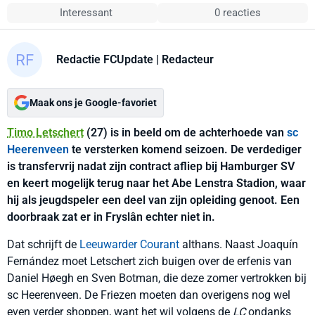
Interessant
0 reacties
Redactie FCUpdate
| Redacteur
Maak ons je Google-favoriet
Timo Letschert
(27) is in beeld om de achterhoede van
sc
Heerenveen
te versterken komend seizoen. De verdediger
is transfervrij nadat zijn contract afliep bij Hamburger SV
en keert mogelijk terug naar het Abe Lenstra Stadion, waar
hij als jeugdspeler een deel van zijn opleiding genoot. Een
doorbraak zat er in Fryslân echter niet in.
Dat schrijft de
Leeuwarder Courant
althans. Naast Joaquín
Fernández moet Letschert zich buigen over de erfenis van
Daniel Høegh en Sven Botman, die deze zomer vertrokken bij
sc Heerenveen. De Friezen moeten dan overigens nog wel
even verder shoppen, want het wil volgens de
LC
ondanks