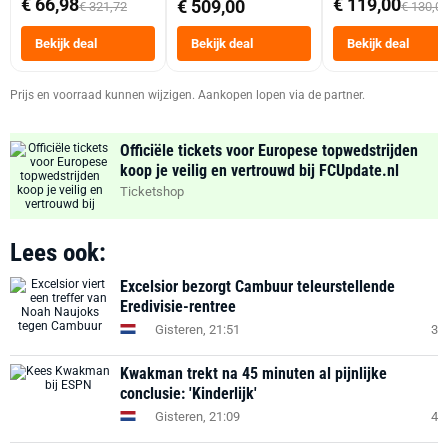
€ 66,98
€ 119,00
€ 509,00
€ 321,72
€ 130,0
Tot 6 Personen
Heteluchtfriteus
Bekijk deal
Bekijk deal
Bekijk deal
Zwart
Prijs en voorraad kunnen wijzigen. Aankopen lopen via de partner.
Officiële tickets voor Europese topwedstrijden
koop je veilig en vertrouwd bij FCUpdate.nl
Ticketshop
Lees ook:
Excelsior bezorgt Cambuur teleurstellende
Eredivisie-rentree
Gisteren, 21:51
3
Kwakman trekt na 45 minuten al pijnlijke
conclusie: 'Kinderlijk'
Gisteren, 21:09
4