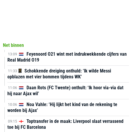
Net binnen
Feyenoord O21 wint met indrukwekkende cijfers van
13:09
Real Madrid O19
Schokkende dreiging onthuld: ‘Ik wilde Messi
11:33
opblazen met vier bommen tijdens WK’
Daan Rots (FC Twente) onthult: ‘Ik hoor via-via dat
11:06
hij naar Ajax wil’
Noa Vahle: ‘Hij lijkt het kind van de rekening te
10:06
worden bij Ajax’
Toptransfer in de maak: Liverpool slaat verrassend
09:15
toe bij FC Barcelona