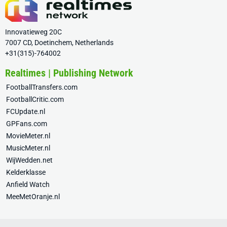
Innovatieweg 20C
7007 CD, Doetinchem, Netherlands
+31(315)-764002
Realtimes | Publishing Network
FootballTransfers.com
FootballCritic.com
FCUpdate.nl
GPFans.com
MovieMeter.nl
MusicMeter.nl
WijWedden.net
Kelderklasse
Anfield Watch
MeeMetOranje.nl