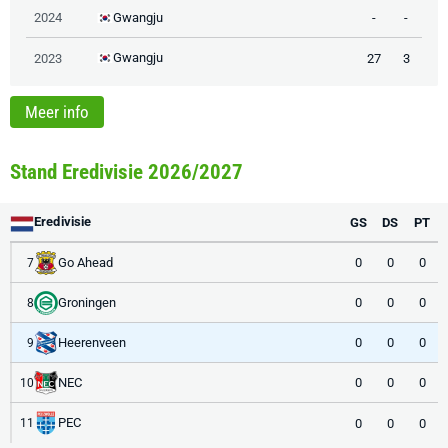
Gwangju
2024
-
-
Gwangju
2023
27
3
Meer info
Stand Eredivisie 2026/2027
Eredivisie
GS
DS
PT
Go Ahead
0
0
0
7
Groningen
0
0
0
8
Heerenveen
0
0
0
9
NEC
0
0
0
10
PEC
0
0
0
11