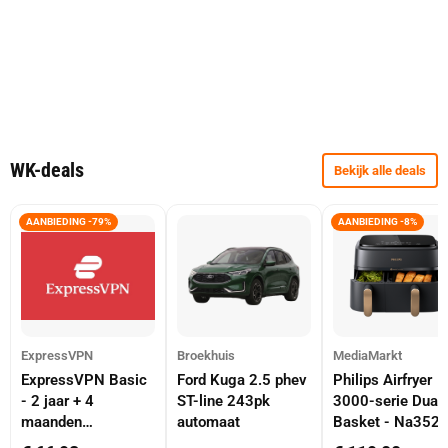
WK-deals
Bekijk alle deals
AANBIEDING -79%
AANBIEDING -8%
ExpressVPN
Broekhuis
MediaMarkt
ExpressVPN Basic
Ford Kuga 2.5 phev
Philips Airfryer
- 2 jaar + 4
ST-line 243pk
3000-serie Dual
maanden
automaat
Basket - Na352
abonnement
Dubbele Mand 9 