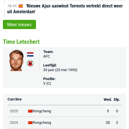
'Nieuwe Ajax-aanwinst Torrents vertrekt direct weer
08:49
uit Amsterdam'
Meer nieuws
Timo Letschert
Team:
AFC
Leeftijd:
33 jaar (25 mei 1993)
Positie:
V (C)
Carrière
Wed.
Dlp.
Rongcheng
2025
5
0
Rongcheng
2024
28
2