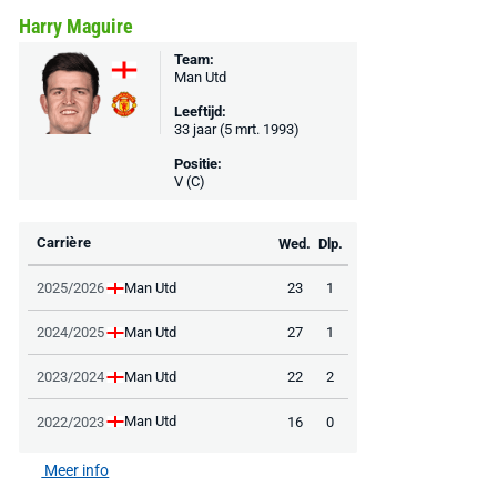
Harry Maguire
Team:
Man Utd
Leeftijd:
33 jaar (5 mrt. 1993)
Positie:
V (C)
Carrière
Wed.
Dlp.
Man Utd
2025/2026
23
1
Man Utd
2024/2025
27
1
Man Utd
2023/2024
22
2
Man Utd
2022/2023
16
0
Meer info