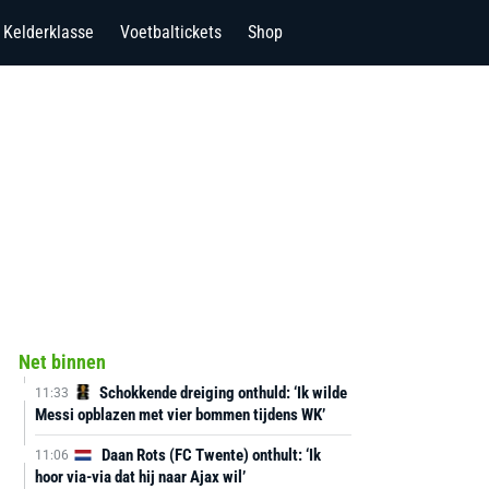
Kelderklasse
Voetbaltickets
Shop
Net binnen
Schokkende dreiging onthuld: ‘Ik wilde
11:33
Messi opblazen met vier bommen tijdens WK’
Daan Rots (FC Twente) onthult: ‘Ik
11:06
hoor via-via dat hij naar Ajax wil’