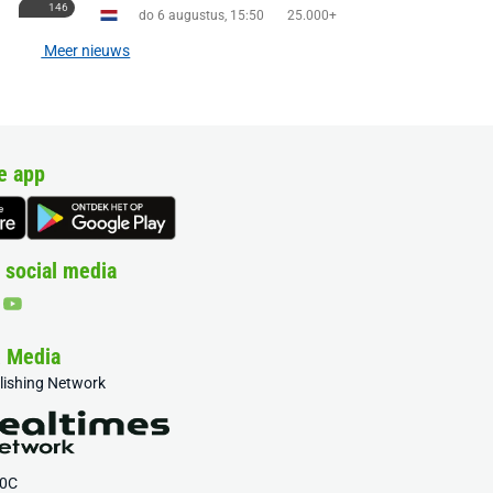
146
do 6 augustus, 15:50
25.000+
Meer nieuws
e app
 social media
& Media
blishing Network
20C