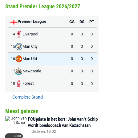
Stand Premier League 2026/2027
Premier League
GS
DS
PT
Liverpool
0
0
0
14
Man City
0
0
0
15
Man Utd
0
0
0
16
Newcastle
0
0
0
17
Forest
0
0
0
18
Complete Stand
Meest gelezen
FCUpdate in het kort: John van 't Schip
wordt bondscoach van Kazachstan
Gisteren, 13:02
2800