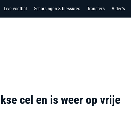
Live voetbal
Schorsingen & blessures
Transfers
Video's
kse cel en is weer op vrije