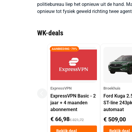
politiebureau liep het opnieuw uit de hand. 
opnieuw tot fysiek geweld richting twee agent
WK-deals
AANBIEDING -79%
ExpressVPN
Broekhuis
ExpressVPN Basic - 2
Ford Kuga 2.
jaar + 4 maanden
ST-line 243p
abonnement
automaat
€ 66,98
€ 509,00
€ 321,72
Bekijk deal
Bekijk deal