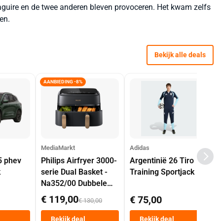
Maguire en de twee anderen bleven provoceren. Het kwam zelfs
en.
Bekijk alle deals
AANBIEDING -8%
MediaMarkt
Adidas
5 phev
Philips Airfryer 3000-
Argentinië 26 Tiro
k
serie Dual Basket -
Training Sportjack
Na352/00 Dubbele
Mand 9 L Tot 6
€ 119,00
€ 75,00
€ 130,00
Personen
Heteluchtfriteuse
Bekijk deal
Bekijk deal