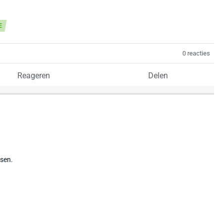
E
0 reacties
Reageren
Delen
tsen.