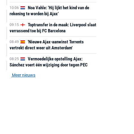
Noa Vahle: ‘Hij lijkt het kind van de
10:06
rekening te worden bij Ajax’
Toptransfer in de maak: Liverpool slaat
09:15
verrassend toe bij FC Barcelona
'Nieuwe Ajax-aanwinst Torrents
08:49
vertrekt direct weer uit Amsterdam'
Vermoedelijke opstelling Ajax:
08:25
Sánchez voert één wijziging door tegen PEC
Meer nieuws