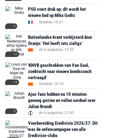
PSG voert druk op: dit wordt het
nieuwe bod op Mika Godts
Gisteren, 10:21
9
Buitenlandse krant verbijsterd door
Oranje: ‘Het heeft iets zieligs’
do 6 augustus, 15:32
12
'KNVB geschrokken van Van Gaal,
zoektocht naar nieuwe bondscoach
vertraagd'
14
Gisteren, 16:10
Ajax-fans hebben na 10 minuten
genoeg gezien en vellen oordeel over
Julian Brandt
5
do 6 augustus, 21:45
Voorbereiding Eredivisie 2026/27: Dit
was de oefencampagne van alle
Eredivisie-clubs