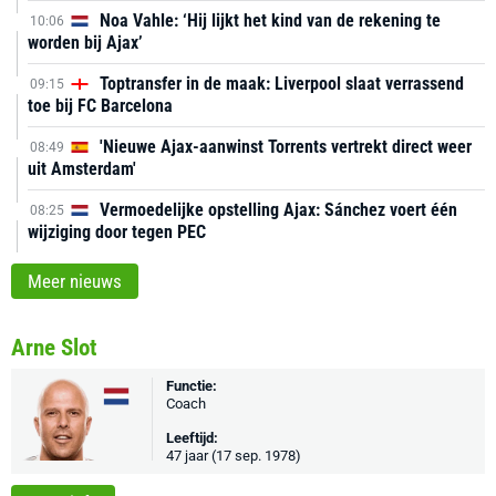
Noa Vahle: ‘Hij lijkt het kind van de rekening te
10:06
worden bij Ajax’
Toptransfer in de maak: Liverpool slaat verrassend
09:15
toe bij FC Barcelona
'Nieuwe Ajax-aanwinst Torrents vertrekt direct weer
08:49
uit Amsterdam'
Vermoedelijke opstelling Ajax: Sánchez voert één
08:25
wijziging door tegen PEC
Meer nieuws
Arne Slot
Functie:
Coach
Leeftijd:
47 jaar (17 sep. 1978)