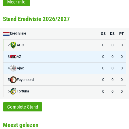
Meer info
Stand Eredivisie 2026/2027
Eredivisie
GS
DS
PT
ADO
0
0
0
2
AZ
0
0
0
3
Ajax
0
0
0
4
Feyenoord
0
0
0
5
Fortuna
0
0
0
6
Complete Stand
Meest gelezen