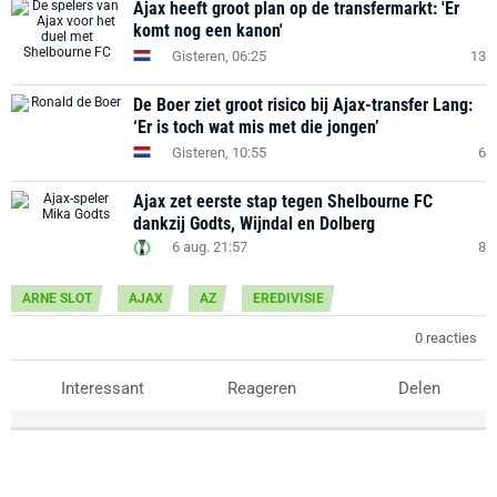
Ajax heeft groot plan op de transfermarkt: 'Er
komt nog een kanon'
Gisteren, 06:25
13
De Boer ziet groot risico bij Ajax-transfer Lang:
‘Er is toch wat mis met die jongen’
Gisteren, 10:55
6
Ajax zet eerste stap tegen Shelbourne FC
dankzij Godts, Wijndal en Dolberg
6 aug. 21:57
8
ARNE SLOT
AJAX
AZ
EREDIVISIE
0 reacties
Interessant
Reageren
Delen