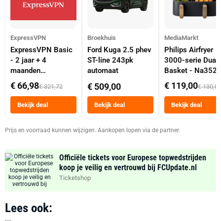
ExpressVPN
Broekhuis
MediaMarkt
ExpressVPN Basic
Ford Kuga 2.5 phev
Philips Airfryer
- 2 jaar + 4
ST-line 243pk
3000-serie Dual
maanden
automaat
Basket - Na352
abonnement
Dubbele Mand 9 
€ 66,98
€ 119,00
€ 509,00
€ 321,72
€ 130,0
Tot 6 Personen
Heteluchtfriteus
Bekijk deal
Bekijk deal
Bekijk deal
Zwart
Prijs en voorraad kunnen wijzigen. Aankopen lopen via de partner.
Officiële tickets voor Europese topwedstrijden
koop je veilig en vertrouwd bij FCUpdate.nl
Ticketshop
Lees ook: