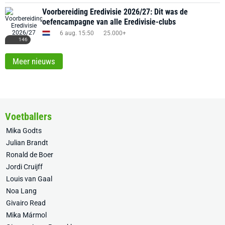
Voorbereiding Eredivisie 2026/27: Dit was de
oefencampagne van alle Eredivisie-clubs
6 aug. 15:50
25.000+
146
Meer nieuws
Voetballers
Mika Godts
Julian Brandt
Ronald de Boer
Jordi Cruijff
Louis van Gaal
Noa Lang
Givairo Read
Mika Mármol