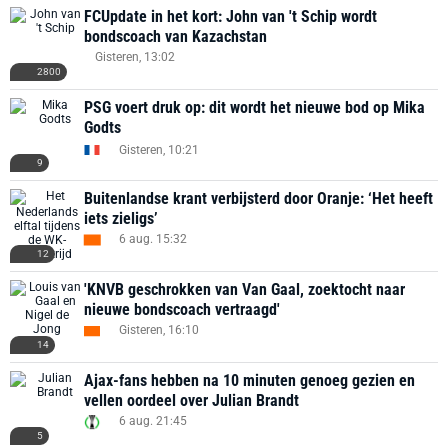
FCUpdate in het kort: John van 't Schip wordt
bondscoach van Kazachstan
Gisteren, 13:02
2800
PSG voert druk op: dit wordt het nieuwe bod op Mika
Godts
Gisteren, 10:21
9
Buitenlandse krant verbijsterd door Oranje: ‘Het heeft
iets zieligs’
6 aug. 15:32
12
'KNVB geschrokken van Van Gaal, zoektocht naar
nieuwe bondscoach vertraagd'
Gisteren, 16:10
14
Ajax-fans hebben na 10 minuten genoeg gezien en
vellen oordeel over Julian Brandt
6 aug. 21:45
5