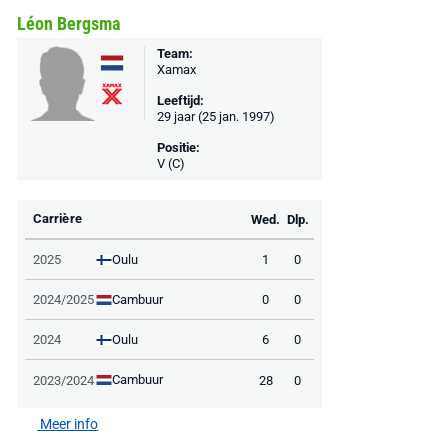
Léon Bergsma
€ 78,00
€ 888,00
€ 29,99
Team:
€ 130,00
€ 
Xamax
Bekijk deal
Bekijk deal
Bekijk deal
Leeftijd:
29 jaar (25 jan. 1997)
Positie:
V (C)
Carrière
Wed.
Dlp.
Oulu
2025
1
0
Cambuur
2024/2025
0
0
Oulu
2024
6
0
Cambuur
2023/2024
28
0
Meer info