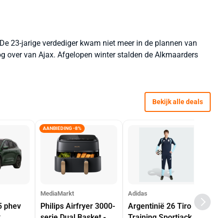
. De 23-jarige verdediger kwam niet meer in de plannen van
og over van Ajax. Afgelopen winter stalden de Alkmaarders
Bekijk alle deals
AANBIEDING -8%
MediaMarkt
Adidas
5 phev
Philips Airfryer 3000-
Argentinië 26 Tiro
k
serie Dual Basket -
Training Sportjack