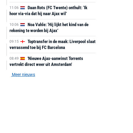
Daan Rots (FC Twente) onthult: ‘Ik
11:06
hoor via-via dat hij naar Ajax wil’
Noa Vahle: ‘Hij lijkt het kind van de
10:06
rekening te worden bij Ajax’
Toptransfer in de maak: Liverpool slaat
09:15
verrassend toe bij FC Barcelona
'Nieuwe Ajax-aanwinst Torrents
08:49
vertrekt direct weer uit Amsterdam'
Meer nieuws