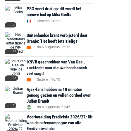
PSG voert druk op: dit wordt het
nieuwe bod op Mika Godts
Gisteren, 10:21
9
Buitenlandse krant verbijsterd door
Oranje: ‘Het heeft iets zieligs’
do 6 augustus, 15:32
12
'KNVB geschrokken van Van Gaal,
zoektocht naar nieuwe bondscoach
vertraagd'
14
Gisteren, 16:10
Ajax-fans hebben na 10 minuten
genoeg gezien en vellen oordeel over
Julian Brandt
5
do 6 augustus, 21:45
Voorbereiding Eredivisie 2026/27: Dit
was de oefencampagne van alle
Eredivisie-clubs