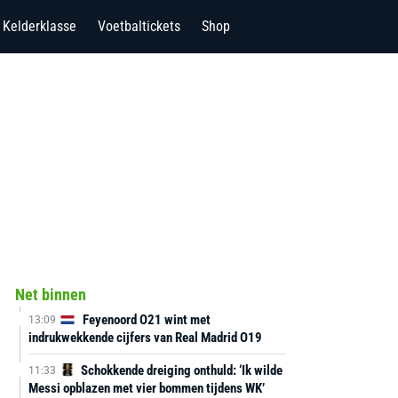
Kelderklasse
Voetbaltickets
Shop
Net binnen
Feyenoord O21 wint met
13:09
indrukwekkende cijfers van Real Madrid O19
Schokkende dreiging onthuld: ‘Ik wilde
11:33
Messi opblazen met vier bommen tijdens WK’