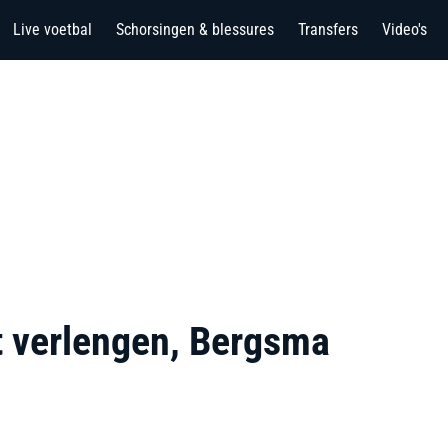
Live voetbal
Schorsingen & blessures
Transfers
Video's
t verlengen, Bergsma