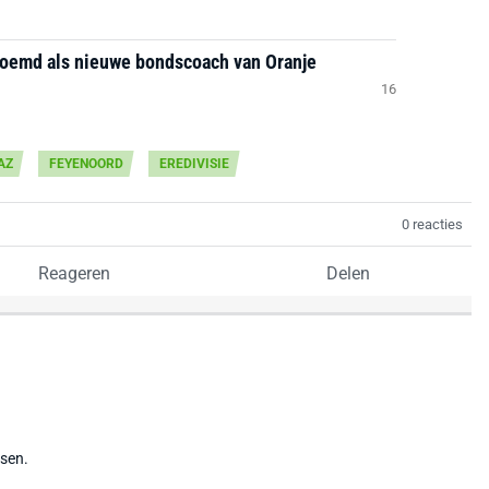
noemd als nieuwe bondscoach van Oranje
16
AZ
FEYENOORD
EREDIVISIE
0 reacties
Reageren
Delen
tsen.