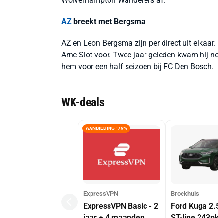
Wolverhampton Wanderers af.
AZ
breekt met Bergsma
AZ en Leon Bergsma zijn per direct uit elkaar
Arne Slot voor. Twee jaar geleden kwam hij n
hem voor een half seizoen bij FC Den Bosch.
WK-deals
AANBIEDING -79%
ExpressVPN
Broekhuis
ExpressVPN Basic - 2
Ford Kuga 2.
jaar + 4 maanden
ST-line 243p