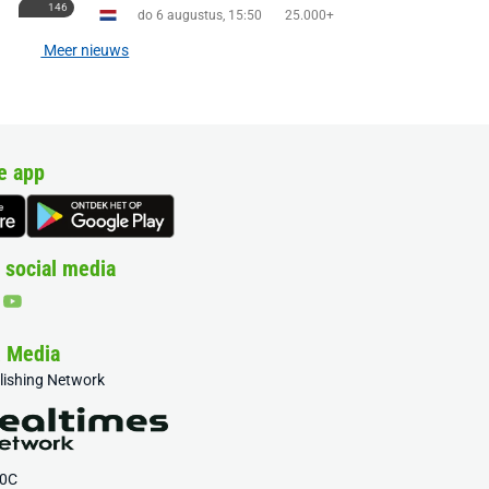
146
do 6 augustus, 15:50
25.000+
Meer nieuws
e app
 social media
& Media
blishing Network
20C