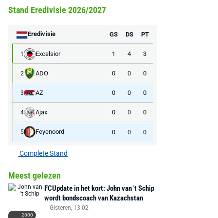
Stand Eredivisie 2026/2027
Eredivisie
GS
DS
PT
Excelsior
1
4
3
1
ADO
0
0
0
2
AZ
0
0
0
3
Ajax
0
0
0
4
Feyenoord
0
0
0
5
Complete Stand
Meest gelezen
FCUpdate in het kort: John van 't Schip
wordt bondscoach van Kazachstan
Gisteren, 13:02
2800