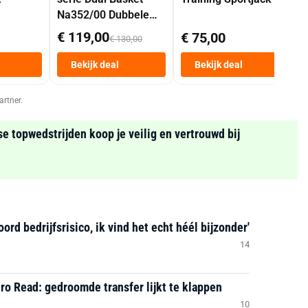
Na352/00 Dubbele
Mand 9 L Tot 6
€ 119,00
€ 75,00
€ 130,00
Personen
Heteluchtfriteuse
Bekijk deal
Bekijk deal
Zwart
artner.
se topwedstrijden koop je veilig en vertrouwd bij
d bedrijfsrisico, ik vind het echt héél bijzonder'
14
ro Read: gedroomde transfer lijkt te klappen
10