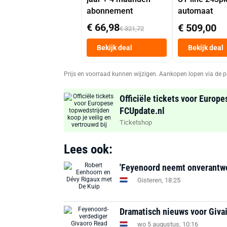
abonnement
automaat
€ 66,98
€ 509,00
€ 321,72
Bekijk deal
Bekijk deal
Prijs en voorraad kunnen wijzigen. Aankopen lopen via de p
Officiële tickets voor Europe
FCUpdate.nl
Ticketshop
Lees ook:
'Feyenoord neemt onverantwoor
Gisteren, 18:25
Dramatisch nieuws voor Givai
wo 5 augustus, 10:16