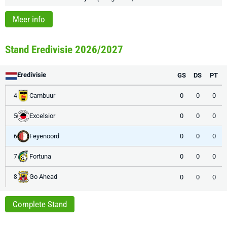
Meer info
Stand Eredivisie 2026/2027
Eredivisie
GS
DS
PT
Cambuur
0
0
0
4
Excelsior
0
0
0
5
Feyenoord
0
0
0
6
Fortuna
0
0
0
7
Go Ahead
0
0
0
8
Complete Stand