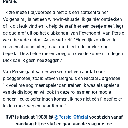
Persie.
"Ik zie mezelf bijvoorbeeld niet als een spitsentrainer.
Volgens mij is het een win-win-situatie: ik ga hier ontdekken
of ik dit leuk vind en ik help de staf hier een beetje mee", legt
de oud-prof uit op het clubkanaal van Feyenoord. Van Persie
werd benaderd door Advocaat zelf. "Eigenlijk zou ik vorig
seizoen al aansluiten, maar dat bleef uiteindelijk nog
beperkt. Dick belde me en vroeg of ik wilde komen. En tegen
Dick kan ik geen nee zeggen."
Van Persie gaat samenwerken met een aantal oud-
ploeggenoten, zoals Steven Berghuis en Nicolai Jørgensen.
"Ik voel me nog meer speler dan trainer. Ik was als speler al
van de dialoog en wil ook in deze rol samen tot mooie
dingen, leuke oefeningen komen. Ik heb niet één filosofie: er
leiden meer wegen naar Rome."
RVP is back at 1908! 😎
@Persie_Official
voegt zich vanaf
vandaag bij de staf en gaat aan de slag met de