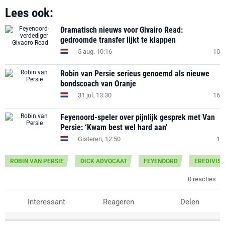
Lees ook:
Dramatisch nieuws voor Givairo Read:
gedroomde transfer lijkt te klappen
5 aug. 10:16
10
Robin van Persie serieus genoemd als nieuwe
bondscoach van Oranje
31 jul. 13:30
16
Feyenoord-speler over pijnlijk gesprek met Van
Persie: ‘Kwam best wel hard aan’
Gisteren, 12:50
1
ROBIN VAN PERSIE
DICK ADVOCAAT
FEYENOORD
EREDIVISI
0 reacties
Interessant
Reageren
Delen