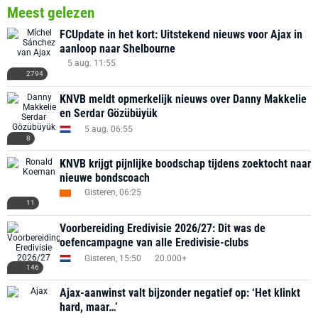
Meest gelezen
FCUpdate in het kort: Uitstekend nieuws voor Ajax in
aanloop naar Shelbourne
5 aug. 11:55
2794
KNVB meldt opmerkelijk nieuws over Danny Makkelie
en Serdar Gözübüyük
5 aug. 06:55
8
KNVB krijgt pijnlijke boodschap tijdens zoektocht naar
nieuwe bondscoach
Gisteren, 06:25
11
Voorbereiding Eredivisie 2026/27: Dit was de
oefencampagne van alle Eredivisie-clubs
Gisteren, 15:50
20.000+
146
Ajax-aanwinst valt bijzonder negatief op: ‘Het klinkt
hard, maar…’