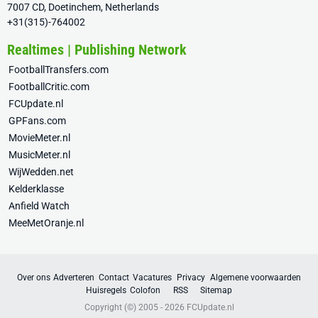
7007 CD, Doetinchem, Netherlands
+31(315)-764002
Realtimes | Publishing Network
FootballTransfers.com
FootballCritic.com
FCUpdate.nl
GPFans.com
MovieMeter.nl
MusicMeter.nl
WijWedden.net
Kelderklasse
Anfield Watch
MeeMetOranje.nl
Over ons
Adverteren
Contact
Vacatures
Privacy
Algemene voorwaarden
Huisregels
Colofon
RSS
Sitemap
Copyright (©) 2005 - 2026
FCUpdate.nl