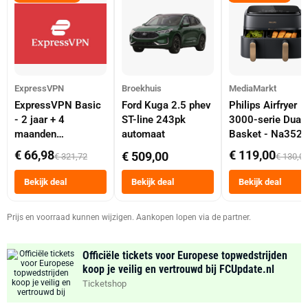
ExpressVPN
Broekhuis
MediaMarkt
ExpressVPN Basic
Ford Kuga 2.5 phev
Philips Airfryer
- 2 jaar + 4
ST-line 243pk
3000-serie Dual
maanden
automaat
Basket - Na352
abonnement
Dubbele Mand 9 
€ 66,98
€ 119,00
€ 509,00
€ 321,72
€ 130,0
Tot 6 Personen
Heteluchtfriteus
Bekijk deal
Bekijk deal
Bekijk deal
Zwart
Prijs en voorraad kunnen wijzigen. Aankopen lopen via de partner.
Officiële tickets voor Europese topwedstrijden
koop je veilig en vertrouwd bij FCUpdate.nl
Ticketshop