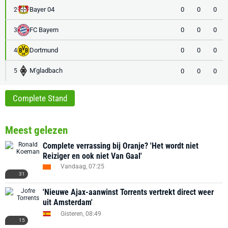
Bayer 04
0
0
0
2
FC Bayern
0
0
0
3
Dortmund
0
0
0
4
M'gladbach
0
0
0
5
Complete Stand
Meest gelezen
Complete verrassing bij Oranje? 'Het wordt niet
Reiziger en ook niet Van Gaal'
Vandaag, 07:25
31
'Nieuwe Ajax-aanwinst Torrents vertrekt direct weer
uit Amsterdam'
Gisteren, 08:49
15