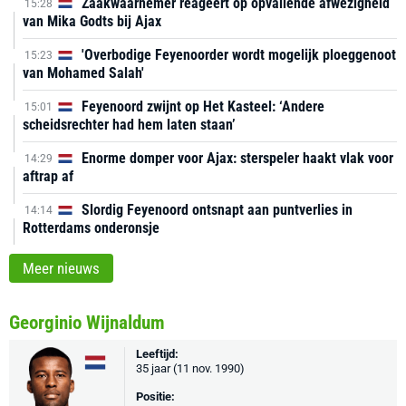
Zaakwaarnemer reageert op opvallende afwezigheid
15:28
van Mika Godts bij Ajax
'Overbodige Feyenoorder wordt mogelijk ploeggenoot
15:23
van Mohamed Salah'
Feyenoord zwijnt op Het Kasteel: ‘Andere
15:01
scheidsrechter had hem laten staan’
Enorme domper voor Ajax: sterspeler haakt vlak voor
14:29
aftrap af
Slordig Feyenoord ontsnapt aan puntverlies in
14:14
Rotterdams onderonsje
Meer nieuws
Georginio Wijnaldum
Leeftijd:
35 jaar (11 nov. 1990)
Positie: