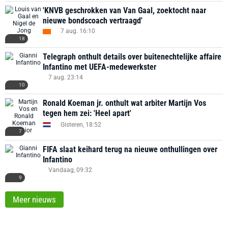
'KNVB geschrokken van Van Gaal, zoektocht naar
nieuwe bondscoach vertraagd'
7 aug. 16:10
18
Telegraph onthult details over buitenechtelijke affaire
Infantino met UEFA-medewerkster
7 aug. 23:14
10
Ronald Koeman jr. onthult wat arbiter Martijn Vos
tegen hem zei: 'Heel apart'
Gisteren, 18:52
7
FIFA slaat keihard terug na nieuwe onthullingen over
Infantino
Vandaag, 09:32
9
Meer nieuws