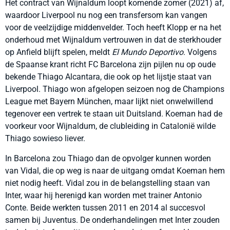
Het contract van Wijnaldum loopt komende zomer (2021) af,
waardoor Liverpool nu nog een transfersom kan vangen
voor de veelzijdige middenvelder. Toch heeft Klopp er na het
onderhoud met Wijnaldum vertrouwen in dat de sterkhouder
op Anfield blijft spelen, meldt
El
Mundo Deportivo
. Volgens
de Spaanse krant richt FC Barcelona zijn pijlen nu op oude
bekende Thiago Alcantara, die ook op het lijstje staat van
Liverpool. Thiago won afgelopen seizoen nog de Champions
League met Bayern München, maar lijkt niet onwelwillend
tegenover een vertrek te staan uit Duitsland. Koeman had de
voorkeur voor Wijnaldum, de clubleiding in Catalonië wilde
Thiago sowieso liever.
In Barcelona zou Thiago dan de opvolger kunnen worden
van Vidal, die op weg is naar de uitgang omdat Koeman hem
niet nodig heeft. Vidal zou in de belangstelling staan van
Inter, waar hij herenigd kan worden met trainer Antonio
Conte. Beide werkten tussen 2011 en 2014 al succesvol
samen bij Juventus. De onderhandelingen met Inter zouden