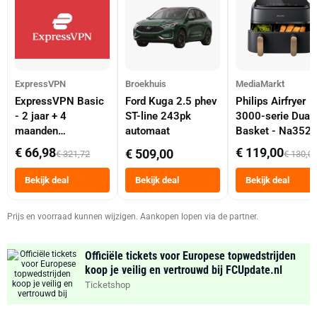
ExpressVPN
Broekhuis
MediaMarkt
ExpressVPN Basic
Ford Kuga 2.5 phev
Philips Airfryer
- 2 jaar + 4
ST-line 243pk
3000-serie Dual
maanden
automaat
Basket - Na352
abonnement
Dubbele Mand 9 
€ 66,98
€ 119,00
€ 509,00
€ 321,72
€ 130,0
Tot 6 Personen
Heteluchtfriteus
Bekijk deal
Bekijk deal
Bekijk deal
Zwart
Prijs en voorraad kunnen wijzigen. Aankopen lopen via de partner.
Officiële tickets voor Europese topwedstrijden
koop je veilig en vertrouwd bij FCUpdate.nl
Ticketshop