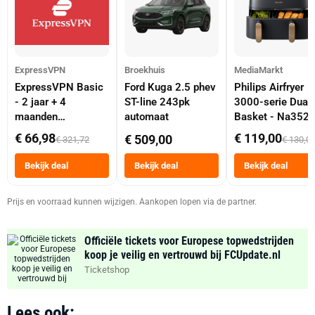
ExpressVPN
Broekhuis
MediaMarkt
ExpressVPN Basic
Ford Kuga 2.5 phev
Philips Airfryer
- 2 jaar + 4
ST-line 243pk
3000-serie Dual
maanden
automaat
Basket - Na352
abonnement
Dubbele Mand 9 
€ 66,98
€ 119,00
€ 509,00
€ 321,72
€ 130,0
Tot 6 Personen
Heteluchtfriteus
Bekijk deal
Bekijk deal
Bekijk deal
Zwart
Prijs en voorraad kunnen wijzigen. Aankopen lopen via de partner.
Officiële tickets voor Europese topwedstrijden
koop je veilig en vertrouwd bij FCUpdate.nl
Ticketshop
Lees ook: