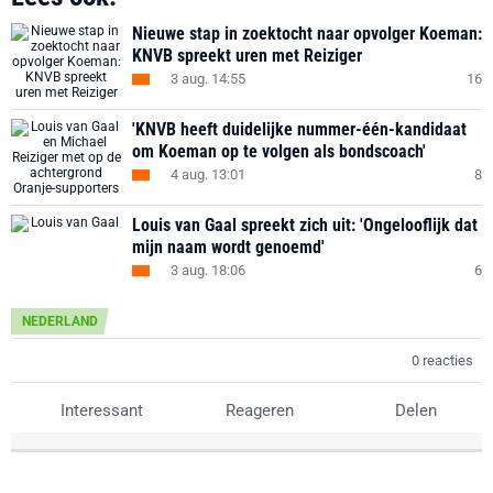
Nieuwe stap in zoektocht naar opvolger Koeman:
KNVB spreekt uren met Reiziger
3 aug. 14:55
16
'KNVB heeft duidelijke nummer-één-kandidaat
om Koeman op te volgen als bondscoach'
4 aug. 13:01
8
Louis van Gaal spreekt zich uit: 'Ongelooflijk dat
mijn naam wordt genoemd'
3 aug. 18:06
6
NEDERLAND
0 reacties
Interessant
Reageren
Delen