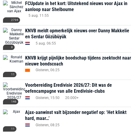
FCUpdate in het kort: Uitstekend nieuws voor Ajax in
aanloop naar Shelbourne
5 aug. 11:55
2794
KNVB meldt opmerkelijk nieuws over Danny Makkelie
en Serdar Gözübüyük
5 aug. 06:55
8
KNVB krijgt pijnlijke boodschap tijdens zoektocht naar
nieuwe bondscoach
Gisteren, 06:25
11
Voorbereiding Eredivisie 2026/27: Dit was de
oefencampagne van alle Eredivisie-clubs
Gisteren, 15:50
20.000+
146
Ajax-aanwinst valt bijzonder negatief op: ‘Het klinkt
hard, maar…’
Gisteren, 08:25
11