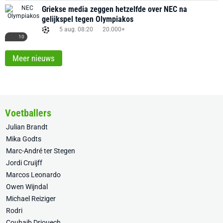
Griekse media zeggen hetzelfde over NEC na
gelijkspel tegen Olympiakos
5 aug. 08:20
20.000+
10
Meer nieuws
Voetballers
Julian Brandt
Mika Godts
Marc-André ter Stegen
Jordi Cruijff
Marcos Leonardo
Owen Wijndal
Michael Reiziger
Rodri
Couhaib Driouech