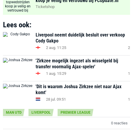
koop je veilig en vertrouwd bij FCUpdate.nl
Ticketshop
Lees ook:
Liverpool neemt duidelijk besluit over verkoop
Cody Gakpo
2 aug. 11:25
2
'Zirkzee mogelijk ingezet als wisselgeld bij
transfer voormalig Ajax-speler'
1 aug. 15:29
1
'Dit is waarom Joshua Zirkzee niet naar Ajax
komt'
28 jul. 09:51
1
MAN UTD
LIVERPOOL
PREMIER LEAGUE
0 reacties