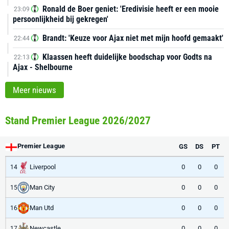
Ronald de Boer geniet: 'Eredivisie heeft er een mooie
23:09
persoonlijkheid bij gekregen'
Brandt: 'Keuze voor Ajax niet met mijn hoofd gemaakt'
22:44
Klaassen heeft duidelijke boodschap voor Godts na
22:13
Ajax - Shelbourne
Meer nieuws
Stand Premier League 2026/2027
Premier League
GS
DS
PT
Liverpool
0
0
0
14
Man City
0
0
0
15
Man Utd
0
0
0
16
Newcastle
0
0
0
17