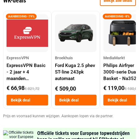
WK-deals
Bekijk alle deals
AANBIEDING -79%
AANBIEDING -8%
ExpressVPN
Broekhuis
MediaMarkt
ExpressVPN Basic
Ford Kuga 2.5 phev
Philips Airfryer
- 2 jaar + 4
ST-line 243pk
3000-serie Dual
maanden
automaat
Basket - Na352
abonnement
Dubbele Mand 9 
€ 66,98
€ 119,00
€ 509,00
€ 321,72
€ 130,0
Tot 6 Personen
Heteluchtfriteus
Bekijk deal
Bekijk deal
Bekijk deal
Zwart
Prijs en voorraad kunnen wijzigen. Aankopen lopen via de partner.
Officiële tickets voor Europese topwedstrijden