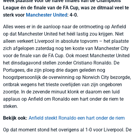
week plaatste voor de halve finales van de Champions
League én de finale van de FA Cup, was ze ditmaal veel te
sterk voor
Manchester United
: 4-0.
Alles wees er in de aanloop naar de ontmoeting op Anfield
op dat Manchester United het héél lastig zou krijgen. Niet
alleen verkeert Liverpool in absolute topvorm – het plaatste
zich afgelopen zaterdag nog ten koste van Manchester City
voor de finale van de FA Cup. Ook moest Manchester United
het dinsdagavond stellen zonder Cristiano Ronaldo. De
Portugees, die zijn ploeg drie dagen geleden nog
hoogstpersoonlijk de overwinning op Norwich City bezorgde,
ontbrak wegens het trieste overlijden van zijn ongeboren
zoontje. In de zevende minuut klonk er daarom een luid
applaus op Anfield om Ronaldo een hart onder de riem te
steken.
Bekijk ook:
Anfield steekt Ronaldo een hart onder de riem
Op dat moment stond het overigens al 1-0 voor Liverpool. De