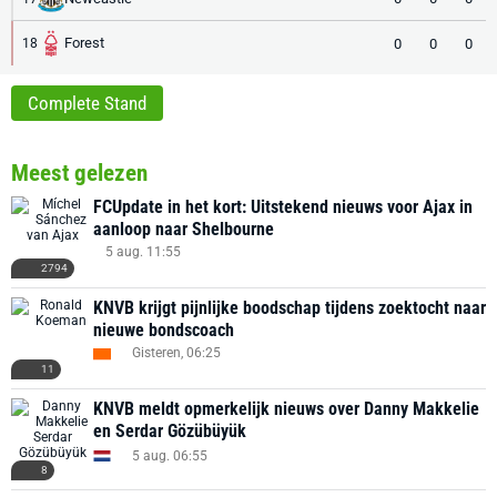
Forest
0
0
0
18
Complete Stand
Meest gelezen
FCUpdate in het kort: Uitstekend nieuws voor Ajax in
aanloop naar Shelbourne
5 aug. 11:55
2794
KNVB krijgt pijnlijke boodschap tijdens zoektocht naar
nieuwe bondscoach
Gisteren, 06:25
11
KNVB meldt opmerkelijk nieuws over Danny Makkelie
en Serdar Gözübüyük
5 aug. 06:55
8