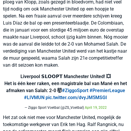
ploeg van Klopp, zoals gezegd in bloedvorm, had niet veel
tijd nodig om ook Manchester United op een hoopje te
spelen. Na een fraaie aanval over meerdere schijven kreeg
Luis Díaz de bal op een presenteerblaadje. De Colombiaan,
die in januari voor een slordige 45 miljoen euro de overstap
maakte naar Liverpool, schoot ijzig kalm binnen. Nóg mooier
was de aanval die leidde tot de 2-0 van Mohamed Salah. De
verdediging van Manchester United werd van het kastje naar
de muur gespeeld, waarna Salah zijn 21e competitietreffer
van dit seizoen kon maken.
Liverpool 𝗦𝗟𝗢𝗢𝗣𝗧 Manchester United! 💥
Het is één keer raken, een magistrale bal van Mané en het
afmaken van Salah: 2-0 🤯
#ZiggoSport
#PremierLeague
#LIVMUN
pic.twitter.com/dvyJM5MSGI
— Ziggo Sport Voetbal (@ZS_Voetbal)
April 19, 2022
Het zat ook niet mee voor Manchester United, mogelijk de
toekomstige werkgever van Erik ten Hag. Ralf Rangnick, nu