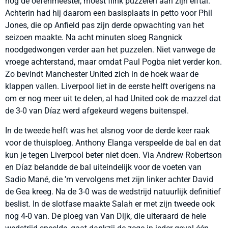
nog de oefenmeester, moest flink puzzelen aan zijn elftal.
Achterin had hij daarom een basisplaats in petto voor Phil
Jones, die op Anfield pas zijn derde opwachting van het
seizoen maakte. Na acht minuten sloeg Rangnick
noodgedwongen verder aan het puzzelen. Niet vanwege de
vroege achterstand, maar omdat Paul Pogba niet verder kon.
Zo bevindt Manchester United zich in de hoek waar de
klappen vallen. Liverpool liet in de eerste helft overigens na
om er nog meer uit te delen, al had United ook de mazzel dat
de 3-0 van Díaz werd afgekeurd wegens buitenspel.
In de tweede helft was het alsnog voor de derde keer raak
voor de thuisploeg. Anthony Elanga verspeelde de bal en dat
kun je tegen Liverpool beter niet doen. Via Andrew Robertson
en Díaz belandde de bal uiteindelijk voor de voeten van
Sadio Mané, die 'm vervolgens met zijn linker achter David
de Gea kreeg. Na de 3-0 was de wedstrijd natuurlijk definitief
beslist. In de slotfase maakte Salah er met zijn tweede ook
nog 4-0 van. De ploeg van Van Dijk, die uiteraard de hele