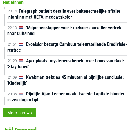
Net binnen
Telegraph onthult details over buitenechtelijke affaire
23:14
Infantino met UEFA-medewerkster
'Miljoenenklapper voor Excelsior: aanvaller vertrekt
22:13
naar Duitsland'
Excelsior bezorgt Cambuur teleurstellende Eredivisie-
21:51
rentree
Ajax plaatst mysterieus bericht over Louis van Gaal:
21:29
'Stay tuned'
Kwakman trekt na 45 minuten al pijnlijke conclusie:
21:09
'Kinderlijk'
Pijnlijk: Ajax-keeper maakt tweede kapitale blunder
20:35
in zes dagen tijd
Meer nieuws