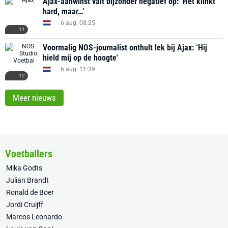
Ajax-aanwinst valt bijzonder negatief op: ‘Het klinkt
hard, maar…’
6 aug. 08:25
11
Voormalig NOS-journalist onthult lek bij Ajax: ‘Hij
hield mij op de hoogte'
6 aug. 11:39
12
Meer nieuws
Voetballers
Mika Godts
Julian Brandt
Ronald de Boer
Jordi Cruijff
Marcos Leonardo