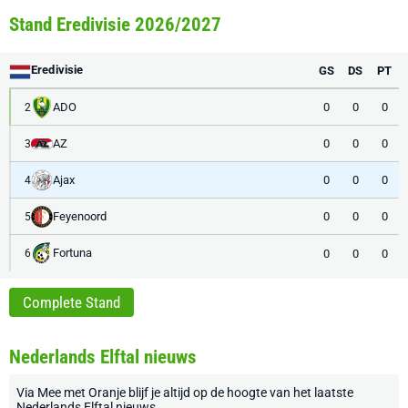
Stand Eredivisie 2026/2027
Eredivisie
GS
DS
PT
ADO
0
0
0
2
AZ
0
0
0
3
Ajax
0
0
0
4
Feyenoord
0
0
0
5
Fortuna
0
0
0
6
Complete Stand
Nederlands Elftal nieuws
Via
Mee met Oranje
blijf je altijd op de hoogte van het laatste
Nederlands Elftal nieuws
.