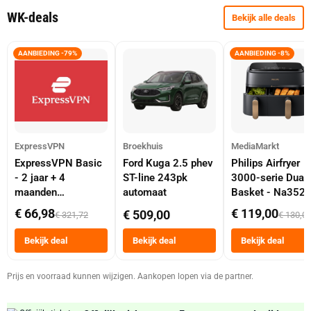
WK-deals
Bekijk alle deals
AANBIEDING -79%
AANBIEDING -8%
ExpressVPN
Broekhuis
MediaMarkt
ExpressVPN Basic
Ford Kuga 2.5 phev
Philips Airfryer
- 2 jaar + 4
ST-line 243pk
3000-serie Dual
maanden
automaat
Basket - Na352
abonnement
Dubbele Mand 9 
€ 66,98
€ 119,00
€ 509,00
€ 321,72
€ 130,0
Tot 6 Personen
Heteluchtfriteus
Bekijk deal
Bekijk deal
Bekijk deal
Zwart
Prijs en voorraad kunnen wijzigen. Aankopen lopen via de partner.