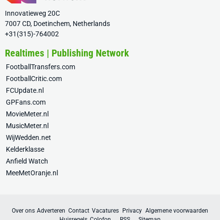
Innovatieweg 20C
7007 CD, Doetinchem, Netherlands
+31(315)-764002
Realtimes | Publishing Network
FootballTransfers.com
FootballCritic.com
FCUpdate.nl
GPFans.com
MovieMeter.nl
MusicMeter.nl
WijWedden.net
Kelderklasse
Anfield Watch
MeeMetOranje.nl
Over ons
Adverteren
Contact
Vacatures
Privacy
Algemene voorwaarden
Huisregels
Colofon
RSS
Sitemap