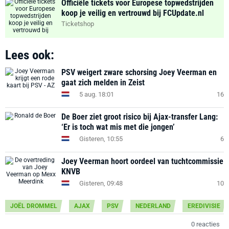
Officiële tickets voor Europese topwedstrijden
koop je veilig en vertrouwd bij FCUpdate.nl
Ticketshop
Lees ook:
PSV weigert zware schorsing Joey Veerman en
gaat zich melden in Zeist
5 aug. 18:01
16
De Boer ziet groot risico bij Ajax-transfer Lang:
‘Er is toch wat mis met die jongen’
Gisteren, 10:55
6
Joey Veerman hoort oordeel van tuchtcommissie
KNVB
Gisteren, 09:48
10
JOËL DROMMEL
AJAX
PSV
NEDERLAND
EREDIVISIE
0 reacties