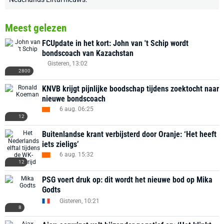
Meest gelezen
FCUpdate in het kort: John van 't Schip wordt
bondscoach van Kazachstan
Gisteren, 13:02
2800
KNVB krijgt pijnlijke boodschap tijdens zoektocht naar
nieuwe bondscoach
6 aug. 06:25
12
Buitenlandse krant verbijsterd door Oranje: ‘Het heeft
iets zieligs’
6 aug. 15:32
12
PSG voert druk op: dit wordt het nieuwe bod op Mika
Godts
Gisteren, 10:21
8