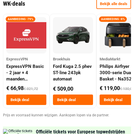
WK-deals
Bekijk alle deals
AANBIEDING -79%
AANBIEDING -8%
ExpressVPN
Broekhuis
MediaMarkt
ExpressVPN Basic
Ford Kuga 2.5 phev
Philips Airfryer
- 2 jaar + 4
ST-line 243pk
3000-serie Dual
maanden
automaat
Basket - Na352
abonnement
Dubbele Mand 9 
€ 66,98
€ 119,00
€ 509,00
€ 321,72
€ 130,0
Tot 6 Personen
Heteluchtfriteus
Bekijk deal
Bekijk deal
Bekijk deal
Zwart
Prijs en voorraad kunnen wijzigen. Aankopen lopen via de partner.
Officiële tickets voor Europese topwedstrijden