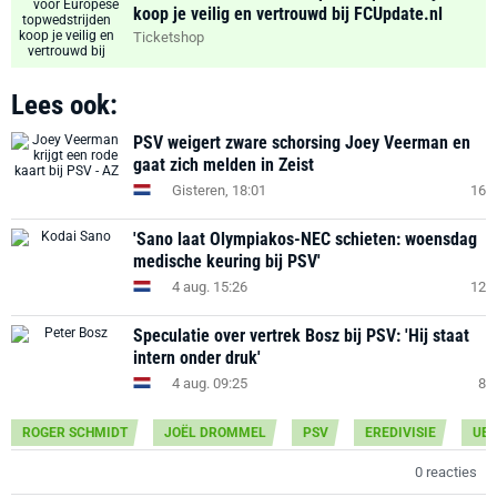
koop je veilig en vertrouwd bij FCUpdate.nl
Ticketshop
Lees ook:
PSV weigert zware schorsing Joey Veerman en
gaat zich melden in Zeist
Gisteren, 18:01
16
'Sano laat Olympiakos-NEC schieten: woensdag
medische keuring bij PSV'
4 aug. 15:26
12
Speculatie over vertrek Bosz bij PSV: 'Hij staat
intern onder druk'
4 aug. 09:25
8
ROGER SCHMIDT
JOËL DROMMEL
PSV
EREDIVISIE
UEF
0 reacties