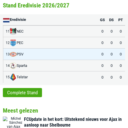
Stand Eredivisie 2026/2027
Eredivisie
GS
DS
PT
NEC
0
0
0
11
PEC
0
0
0
12
PSV
0
0
0
13
Sparta
0
0
0
14
Telstar
0
0
0
15
Complete Stand
Meest gelezen
FCUpdate in het kort: Uitstekend nieuws voor Ajax in
aanloop naar Shelbourne