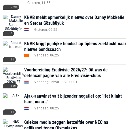
Gisteren, 11:55
2794
KNVB meldt opmerkelijk nieuws over Danny Makkelie
en Serdar Gözübüyük
Gisteren, 06:55
8
KNVB krijgt pijnlijke boodschap tijdens zoektocht naar
nieuwe bondscoach
Vandaag, 06:25
11
Voorbereiding Eredivisie 2026/27: Dit was de
oefencampagne van alle Eredivisie-clubs
Vandaag, 15:50
20.000+
146
Ajax-aanwinst valt bijzonder negatief op: ‘Het klinkt
hard, maar…’
Vandaag, 08:25
11
Griekse media zeggen hetzelfde over NEC na
gelijkspel tegen Olympiakos