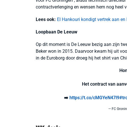
voor FC Groningen", aldus technisch directeur 
contractverlenging en wensen hem nog heel ve
Lees ook:
El Hankouri kondigt vertrek aan en
Loopbaan De Leeuw
Op dit moment is De Leeuw bezig aan zijn twe
Beker won in 2015. Daarvoor kwam hij uit vo
in de Euroborg door droeg hij het shirt van C
Hon
Het contract van aanv
➡️
https://t.co/cMGYeN47l9
#tr
— FC Groni