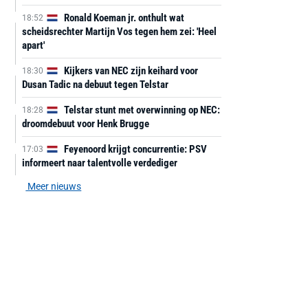
Ronald Koeman jr. onthult wat
18:52
scheidsrechter Martijn Vos tegen hem zei: 'Heel
apart'
Kijkers van NEC zijn keihard voor
18:30
Dusan Tadic na debuut tegen Telstar
Telstar stunt met overwinning op NEC:
18:28
droomdebuut voor Henk Brugge
Feyenoord krijgt concurrentie: PSV
17:03
informeert naar talentvolle verdediger
Meer nieuws