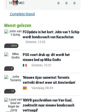
NEC
0
0
0
10
Complete Stand
Meest gelezen
FCUpdate in het kort: John van 't Schip
wordt bondscoach van Kazachstan
Gisteren, 13:02
2800
PSG voert druk op: dit wordt het
nieuwe bod op Mika Godts
Gisteren, 10:21
9
'Nieuwe Ajax-aanwinst Torrents
vertrekt direct weer uit Amsterdam'
Vandaag, 08:49
15
'KNVB geschrokken van Van Gaal,
zoektocht naar nieuwe bondscoach
vertraagd'