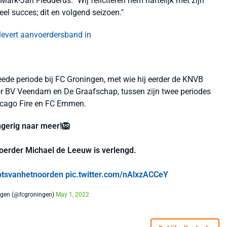
Mark-Jan Fledderus. "Wij feliciteren hem hartelijk met zijn
el succes; dit en volgend seizoen."
 levert aanvoerdersband in
ede periode bij FC Groningen, met wie hij eerder de KNVB
or BV Veendam en De Graafschap, tussen zijn twee periodes
hicago Fire en FC Emmen.
gerig naar meer!🦁
oerder Michael de Leeuw is verlengd.
otsvanhetnoorden
pic.twitter.com/nAlxzACCeY
ngen (@fcgroningen)
May 1, 2022