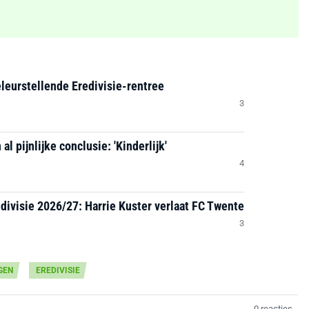
leurstellende Eredivisie-rentree
3
l pijnlijke conclusie: 'Kinderlijk'
4
divisie 2026/27: Harrie Kuster verlaat FC Twente
3
GEN
EREDIVISIE
0 reacties