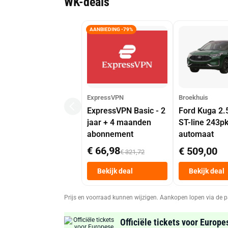
WK-deals
AANBIEDING -79%
ExpressVPN
Broekhuis
ExpressVPN Basic - 2
Ford Kuga 2.
jaar + 4 maanden
ST-line 243p
abonnement
automaat
€ 66,98
€ 509,00
€ 321,72
Bekijk deal
Bekijk deal
Prijs en voorraad kunnen wijzigen. Aankopen lopen via de p
Officiële tickets voor Europe