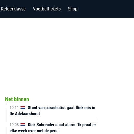
Kelderklasse
Voetbaltickets
Shop
Net binnen
Stunt van parachutist gaat flink mis in
19:11
De Adelaarshorst
Dick Schreuder slaat alarm: 'Ik praat er
19:08
elke week over met de pers!'