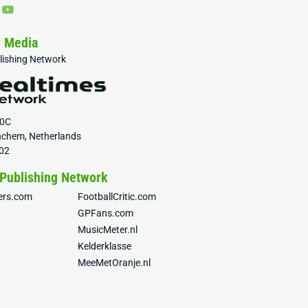
& Media
blishing Network
20C
nchem, Netherlands
02
 Publishing Network
fers.com
FootballCritic.com
GPFans.com
MusicMeter.nl
Kelderklasse
MeeMetOranje.nl