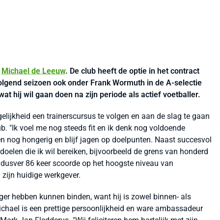
t
Michael de Leeuw
. De club heeft de optie in het contract
 volgend seizoen ook onder Frank Wormuth in de A-selectie
wat hij wil gaan doen na zijn periode als actief voetballer.
lijkheid een trainerscursus te volgen en aan de slag te gaan
b. "Ik voel me nog steeds fit en ik denk nog voldoende
n nog hongerig en blijf jagen op doelpunten. Naast succesvol
doelen die ik wil bereiken, bijvoorbeeld de grens van honderd
t dusver 86 keer scoorde op het hoogste niveau van
n zijn huidige werkgever.
nger hebben kunnen binden, want hij is zowel binnen- als
"Michael is een prettige persoonlijkheid en ware ambassadeur