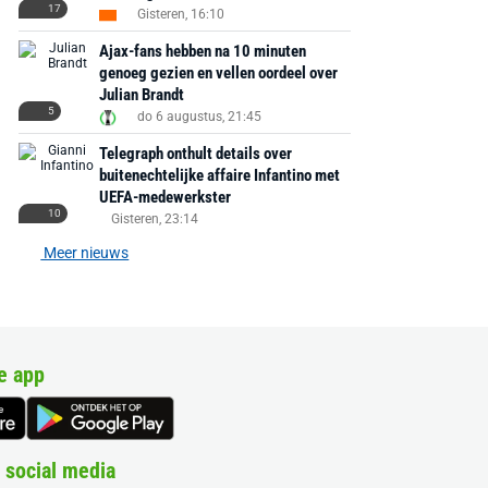
17
Gisteren, 16:10
Ajax-fans hebben na 10 minuten
genoeg gezien en vellen oordeel over
Julian Brandt
5
do 6 augustus, 21:45
Telegraph onthult details over
buitenechtelijke affaire Infantino met
UEFA-medewerkster
10
Gisteren, 23:14
Meer nieuws
e app
 social media