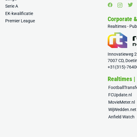
Serie A
EK-kwalificatie
Corporate 
Premier League
Realtimes - Pu
Innovatieweg 
7007 CD, Doeti
+31(315)-7640
Realtimes |
FootballTrans
FCUpdate.nl
MovieMeter.nl
WijWedden.net
Anfield Watch