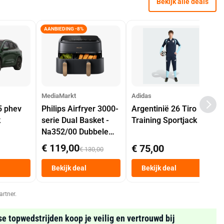
Bekijk alle deals
AANBIEDING -8%
MediaMarkt
Adidas
5 phev
Philips Airfryer 3000-
Argentinië 26 Tiro
k
serie Dual Basket -
Training Sportjack
Na352/00 Dubbele
Mand 9 L Tot 6
€ 119,00
€ 75,00
€ 130,00
Personen
Heteluchtfriteuse
Bekijk deal
Bekijk deal
Zwart
artner.
se topwedstrijden koop je veilig en vertrouwd bij