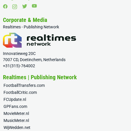
Corporate & Media
Realtimes - Publishing Network
Innovatieweg 20C
7007 CD, Doetinchem, Netherlands
+31(315)-764002
Realtimes | Publishing Network
FootballTransfers.com
FootballCritic.com
FCUpdate.nl
GPFans.com
MovieMeter.nl
MusicMeter.nl
WijWedden.net