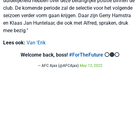
duidelijkheid hebben over deze belangrijke positie binnen de
club. De komende periode zal de selectie voor het volgende
seizoen verder vorm gaan krijgen. Daar zijn Gerry Hamstra
en Klaas Jan Huntelaar, die ook met Alfred, spraken, druk
mee bezig."
Lees ook:
Van 'Erik
Welcome back, boss!
#ForTheFuture
⚪️🔴⚪
— AFC Ajax (@AFCAjax)
May 12, 2022