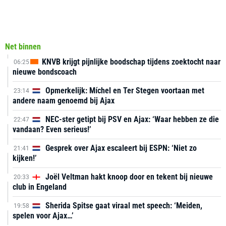
Net binnen
KNVB krijgt pijnlijke boodschap tijdens zoektocht naar
06:25
nieuwe bondscoach
Opmerkelijk: Míchel en Ter Stegen voortaan met
23:14
andere naam genoemd bij Ajax
NEC-ster getipt bij PSV en Ajax: ‘Waar hebben ze die
22:47
vandaan? Even serieus!’
Gesprek over Ajax escaleert bij ESPN: ‘Niet zo
21:41
kijken!’
Joël Veltman hakt knoop door en tekent bij nieuwe
20:33
club in Engeland
Sherida Spitse gaat viraal met speech: ‘Meiden,
19:58
spelen voor Ajax…’