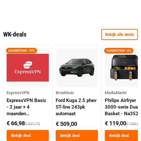
WK-deals
Bekijk alle deals
AANBIEDING -79%
AANBIEDING -8%
ExpressVPN
Broekhuis
MediaMarkt
ExpressVPN Basic
Ford Kuga 2.5 phev
Philips Airfryer
- 2 jaar + 4
ST-line 243pk
3000-serie Dual
maanden
automaat
Basket - Na352
abonnement
Dubbele Mand 9 
€ 66,98
€ 119,00
€ 509,00
€ 321,72
€ 130,0
Tot 6 Personen
Heteluchtfriteus
Bekijk deal
Bekijk deal
Bekijk deal
Zwart