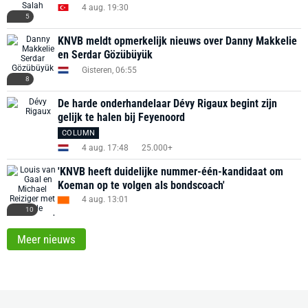
4 aug. 19:30
5
KNVB meldt opmerkelijk nieuws over Danny Makkelie
en Serdar Gözübüyük
Gisteren, 06:55
8
De harde onderhandelaar Dévy Rigaux begint zijn
gelijk te halen bij Feyenoord
COLUMN
4 aug. 17:48
25.000+
'KNVB heeft duidelijke nummer-één-kandidaat om
Koeman op te volgen als bondscoach'
4 aug. 13:01
10
Meer nieuws