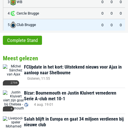
WB
0
0
0
3
Cercle Brugge
0
0
0
4
Club Brugge
0
0
0
5
Complete Stand
Meest gelezen
FCUpdate in het kort: Uitstekend nieuws voor Ajax in
aanloop naar Shelbourne
Gisteren, 11:55
2794
Bizar: Bournemouth en Justin Kluivert vernederen
Serie A-club met 10-1
4 aug. 19:01
4
Salah blijft in Europa en gaat 34 miljoen verdienen bij
nieuwe club