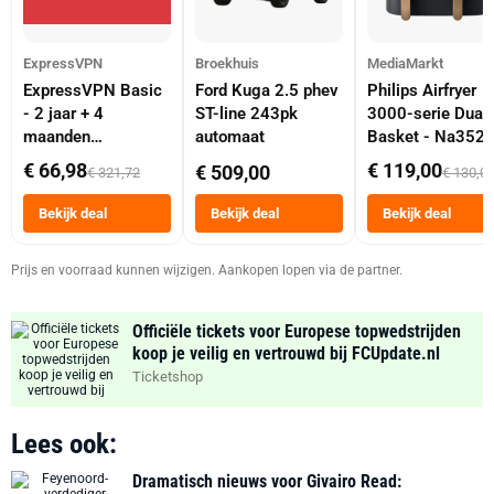
ExpressVPN
Broekhuis
MediaMarkt
ExpressVPN Basic
Ford Kuga 2.5 phev
Philips Airfryer
- 2 jaar + 4
ST-line 243pk
3000-serie Dual
maanden
automaat
Basket - Na352
abonnement
Dubbele Mand 9 
€ 66,98
€ 119,00
€ 509,00
€ 321,72
€ 130,0
Tot 6 Personen
Heteluchtfriteus
Bekijk deal
Bekijk deal
Bekijk deal
Zwart
Prijs en voorraad kunnen wijzigen. Aankopen lopen via de partner.
Officiële tickets voor Europese topwedstrijden
koop je veilig en vertrouwd bij FCUpdate.nl
Ticketshop
Lees ook:
Dramatisch nieuws voor Givairo Read: