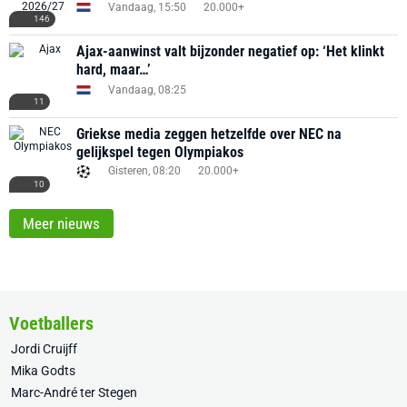
Vandaag, 15:50
20.000+
146
Ajax-aanwinst valt bijzonder negatief op: ‘Het klinkt
hard, maar…’
Vandaag, 08:25
11
Griekse media zeggen hetzelfde over NEC na
gelijkspel tegen Olympiakos
Gisteren, 08:20
20.000+
10
Meer nieuws
Voetballers
Jordi Cruijff
Mika Godts
Marc-André ter Stegen