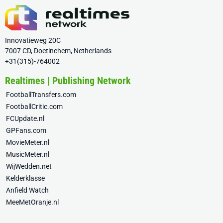
Innovatieweg 20C
7007 CD, Doetinchem, Netherlands
+31(315)-764002
Realtimes | Publishing Network
FootballTransfers.com
FootballCritic.com
FCUpdate.nl
GPFans.com
MovieMeter.nl
MusicMeter.nl
WijWedden.net
Kelderklasse
Anfield Watch
MeeMetOranje.nl