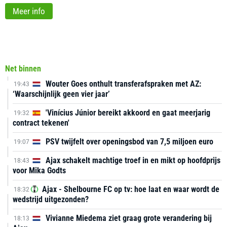
Meer info
Net binnen
Wouter Goes onthult transferafspraken met AZ:
19:43
‘Waarschijnlijk geen vier jaar’
'Vinícius Júnior bereikt akkoord en gaat meerjarig
19:32
contract tekenen'
PSV twijfelt over openingsbod van 7,5 miljoen euro
19:07
Ajax schakelt machtige troef in en mikt op hoofdprijs
18:43
voor Mika Godts
Ajax - Shelbourne FC op tv: hoe laat en waar wordt de
18:32
wedstrijd uitgezonden?
Vivianne Miedema ziet graag grote verandering bij
18:13