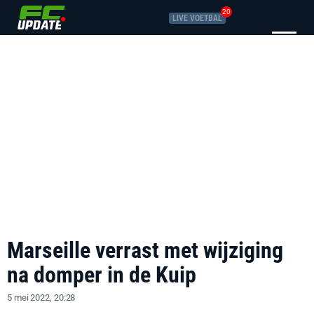
20
LIVE VOETBAL
Marseille verrast met wijziging
na domper in de Kuip
5 mei 2022, 20:28