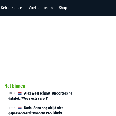
Kelderklasse
Voetbaltickets
Shop
Net binnen
Ajax waarschuwt supporters na
18:08
datalek: 'Wees extra alert'
Kodai Sano nog altijd niet
17:20
gepresenteerd: 'Rondom PSV klinkt...'