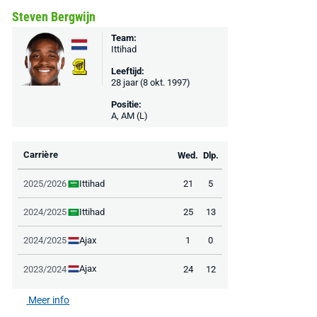
Steven Bergwijn
MediaMarkt
Adidas
MediaMarkt
Team:
Ittihad
EA Sports FC 26 -
F50 Messi Elite Firm
Sonos Arc Ul
PlayStation 5
Ground Boots Kids
Soundbar Zw
Leeftijd:
28 jaar (8 okt. 1997)
Positie:
€ 78,00
€ 888,00
€ 29,99
€ 130,00
€ 
A, AM (L)
Bekijk deal
Bekijk deal
Bekijk deal
Carrière
Wed.
Dlp.
Ittihad
2025/2026
21
5
Ittihad
2024/2025
25
13
Ajax
2024/2025
1
0
Ajax
2023/2024
24
12
Meer info