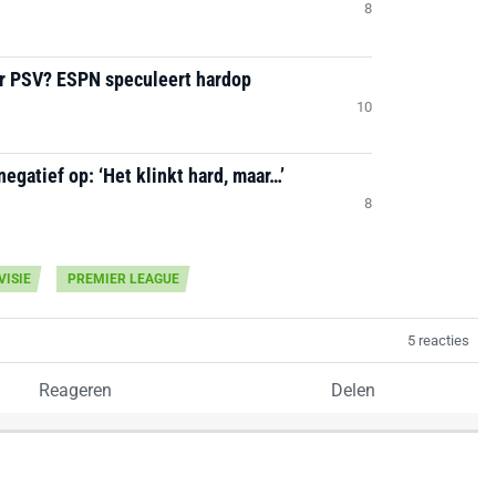
8
ar PSV? ESPN speculeert hardop
10
negatief op: ‘Het klinkt hard, maar…’
8
VISIE
PREMIER LEAGUE
5 reacties
Reageren
Delen