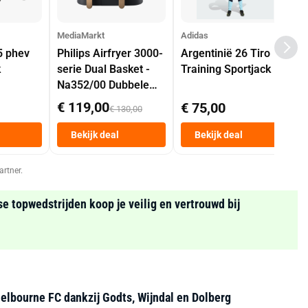
MediaMarkt
Adidas
5 phev
Philips Airfryer 3000-
Argentinië 26 Tiro
k
serie Dual Basket -
Training Sportjack
Na352/00 Dubbele
Mand 9 L Tot 6
€ 119,00
€ 75,00
€ 130,00
Personen
Heteluchtfriteuse
Bekijk deal
Bekijk deal
Zwart
artner.
se topwedstrijden koop je veilig en vertrouwd bij
helbourne FC dankzij Godts, Wijndal en Dolberg