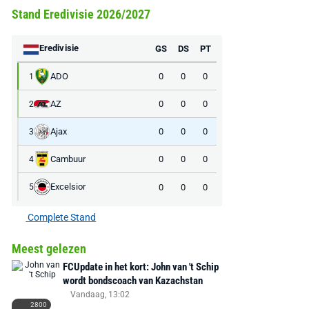
Stand Eredivisie 2026/2027
Eredivisie
GS
DS
PT
ADO
0
0
0
1
AZ
0
0
0
2
Ajax
0
0
0
3
Cambuur
0
0
0
4
Excelsior
0
0
0
5
Complete Stand
Meest gelezen
FCUpdate in het kort: John van 't Schip
wordt bondscoach van Kazachstan
Vandaag, 13:02
2800