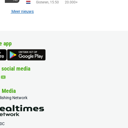
146
Gisteren, 15:50
20.000+
Meer nieuws
e app
 social media
& Media
blishing Network
20C