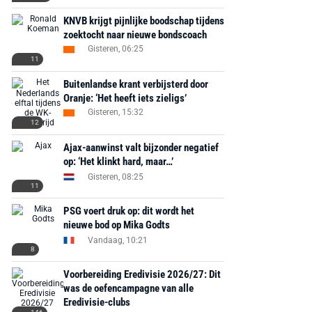
KNVB krijgt pijnlijke boodschap tijdens
zoektocht naar nieuwe bondscoach
Gisteren, 06:25
11
Buitenlandse krant verbijsterd door
Oranje: ‘Het heeft iets zieligs’
Gisteren, 15:32
12
Ajax-aanwinst valt bijzonder negatief
op: ‘Het klinkt hard, maar…’
Gisteren, 08:25
11
PSG voert druk op: dit wordt het
nieuwe bod op Mika Godts
Vandaag, 10:21
8
Voorbereiding Eredivisie 2026/27: Dit
was de oefencampagne van alle
Eredivisie-clubs