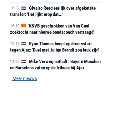
Givairo Read eerlijk over afgeketste
16:32
transfer: 'Het lijkt erop dat...'
'KNVB geschrokken van Van Gaal,
16:10
zoektocht naar nieuwe bondscoach vertraagd'
Ryan Thomas hoopt op droomstart
15:13
tegen Ajax: 'Duel met Julian Brandt zou leuk zijn'
Mike Verweij onthult: 'Bayern München
14:26
en Barcelona zaten op de tribune bij Ajax'
Meer nieuws