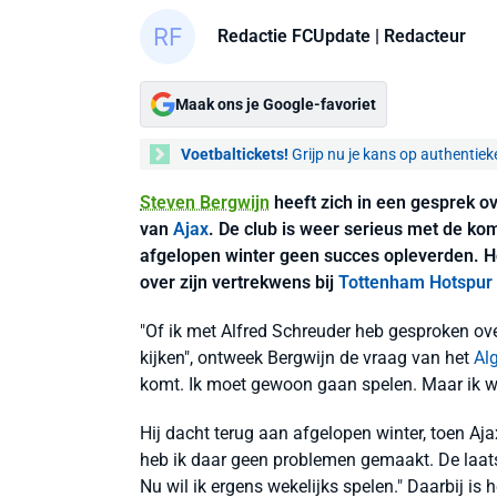
Redactie FCUpdate
| Redacteur
Maak ons je Google-favoriet
Voetbaltickets!
Grijp nu je kans op authentiek
Steven Bergwijn
heeft zich in een gesprek o
van
Ajax
. De club is weer serieus met de ko
afgelopen winter geen succes opleverden. Ho
over zijn vertrekwens bij
Tottenham Hotspur
"Of ik met Alfred Schreuder heb gesproken ov
kijken", ontweek Bergwijn de vraag van het
Al
komt. Ik moet gewoon gaan spelen. Maar ik wil 
Hij dacht terug aan afgelopen winter, toen Aj
heb ik daar geen problemen gemaakt. De laat
Nu wil ik ergens wekelijks spelen." Daarbij is