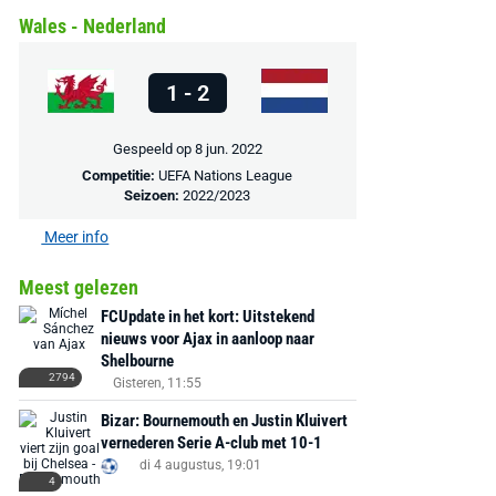
Wales - Nederland
€ 78,00
€ 888,00
€ 29,99
€ 130,00
€ 
Bekijk deal
Bekijk deal
Bekijk deal
1 - 2
Gespeeld op 8 jun. 2022
Competitie:
UEFA Nations League
Seizoen:
2022/2023
Meer info
Meest gelezen
FCUpdate in het kort: Uitstekend
nieuws voor Ajax in aanloop naar
Shelbourne
2794
Gisteren, 11:55
Bizar: Bournemouth en Justin Kluivert
vernederen Serie A-club met 10-1
di 4 augustus, 19:01
4