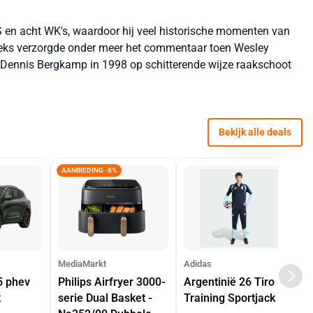
'S en acht WK's, waardoor hij veel historische momenten van
oeks verzorgde onder meer het commentaar toen Wesley
en Dennis Bergkamp in 1998 op schitterende wijze raakschoot
Bekijk alle deals
AANBIEDING -8%
MediaMarkt
Adidas
5 phev
Philips Airfryer 3000-
Argentinië 26 Tiro
k
serie Dual Basket -
Training Sportjack