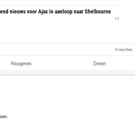
kend nieuws voor Ajax in aanloop naar Shelbourne
12
0 reacties
Reageren
Delen
tsen.