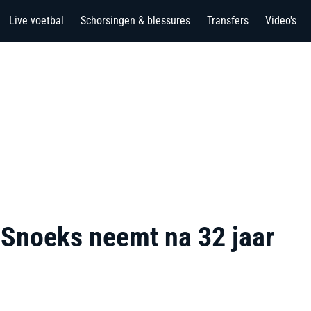
Live voetbal
Schorsingen & blessures
Transfers
Video's
Snoeks neemt na 32 jaar