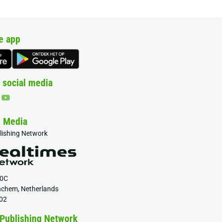
e app
 social media
& Media
blishing Network
20C
nchem, Netherlands
02
 Publishing Network