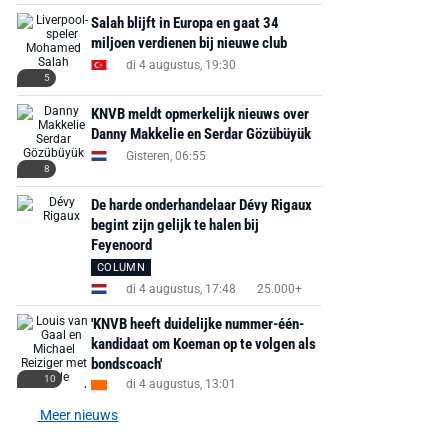
Salah blijft in Europa en gaat 34
miljoen verdienen bij nieuwe club
di 4 augustus, 19:30
5
KNVB meldt opmerkelijk nieuws over
Danny Makkelie en Serdar Gözübüyük
Gisteren, 06:55
8
De harde onderhandelaar Dévy Rigaux
begint zijn gelijk te halen bij
Feyenoord
COLUMN
di 4 augustus, 17:48
25.000+
'KNVB heeft duidelijke nummer-één-
kandidaat om Koeman op te volgen als
bondscoach'
10
di 4 augustus, 13:01
Meer nieuws