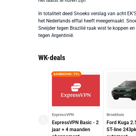
het laatst te horen zijn
In totaliteit deed Snoeks verslag van acht EK
het Nederlands elftal heeft meegemaakt. Sn
Sneijder tegen Brazilië raak wist te koppen 
tegen Argentinië.
WK-deals
AANBIEDING -79%
ExpressVPN
Broekhuis
ExpressVPN Basic - 2
Ford Kuga 2.
jaar + 4 maanden
ST-line 243p