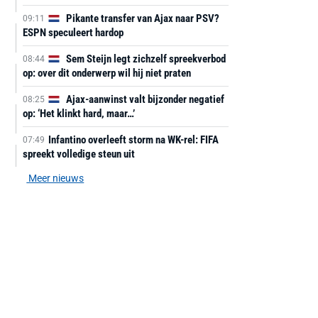
Pikante transfer van Ajax naar PSV?
09:11
ESPN speculeert hardop
Sem Steijn legt zichzelf spreekverbod
08:44
op: over dit onderwerp wil hij niet praten
Ajax-aanwinst valt bijzonder negatief
08:25
op: ‘Het klinkt hard, maar…’
Infantino overleeft storm na WK-rel: FIFA
07:49
spreekt volledige steun uit
Meer nieuws