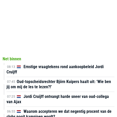
Net binnen
Ernstige vraagtekens rond aankoopbeleid Jordi
08:13
Cruijff
Oud-topscheidsrechter Björn Kuipers haalt uit: ‘Wie ben
07:45
jij om mij de les te lezen?!’
Jordi Cruijff ontvangt harde sneer van oud-collega
07:25
van Ajax
Waarom accepteren we dat negentig procent van de
06:55
clubs nooit kampioen wordt?