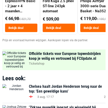
ExpressVPN Basic
Ford Kuga 2.5 phev
Philips Airfryer
- 2 jaar + 4
ST-line 243pk
3000-serie Dual
maanden
automaat
Basket - Na352
abonnement
Dubbele Mand 9 
€ 66,98
€ 119,00
€ 509,00
€ 321,72
€ 130,0
Tot 6 Personen
Heteluchtfriteus
Bekijk deal
Bekijk deal
Bekijk deal
Zwart
Prijs en voorraad kunnen wijzigen. Aankopen lopen via de partner.
Officiële tickets voor Europese topwedstrijden
koop je veilig en vertrouwd bij FCUpdate.nl
Ticketshop
Lees ook:
Chelsea haalt Jordan Henderson terug naar de
top: 'Een geweldige kans'
3 aug. 17:17
2
'Zirkzee mogelijk ingezet als wisselgeld bij