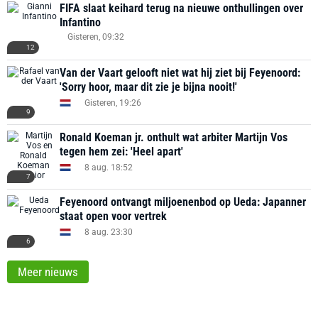
FIFA slaat keihard terug na nieuwe onthullingen over
Infantino
Gisteren, 09:32
12
Van der Vaart gelooft niet wat hij ziet bij Feyenoord:
'Sorry hoor, maar dit zie je bijna nooit!'
Gisteren, 19:26
9
Ronald Koeman jr. onthult wat arbiter Martijn Vos
tegen hem zei: 'Heel apart'
8 aug. 18:52
7
Feyenoord ontvangt miljoenenbod op Ueda: Japanner
staat open voor vertrek
8 aug. 23:30
6
Meer nieuws