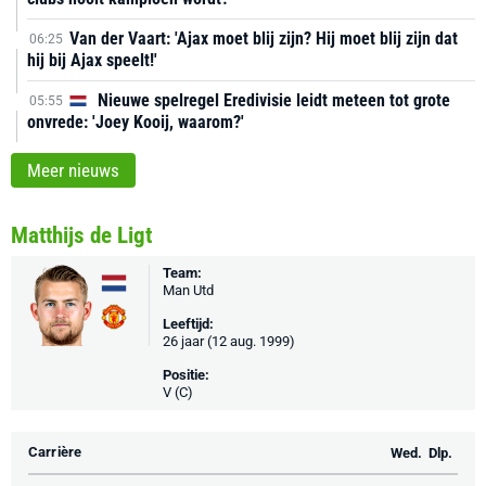
Van der Vaart: 'Ajax moet blij zijn? Hij moet blij zijn dat
06:25
hij bij Ajax speelt!'
Nieuwe spelregel Eredivisie leidt meteen tot grote
05:55
onvrede: 'Joey Kooij, waarom?'
Meer nieuws
Matthijs de Ligt
Team:
Man Utd
Leeftijd:
26 jaar (12 aug. 1999)
Positie:
V (C)
Carrière
Wed.
Dlp.