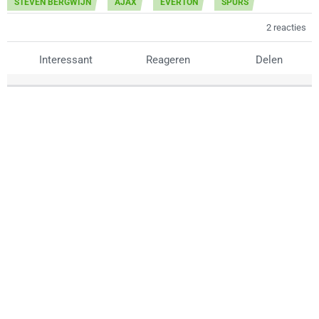
STEVEN BERGWIJN
AJAX
EVERTON
SPURS
2 reacties
Interessant
Reageren
Delen