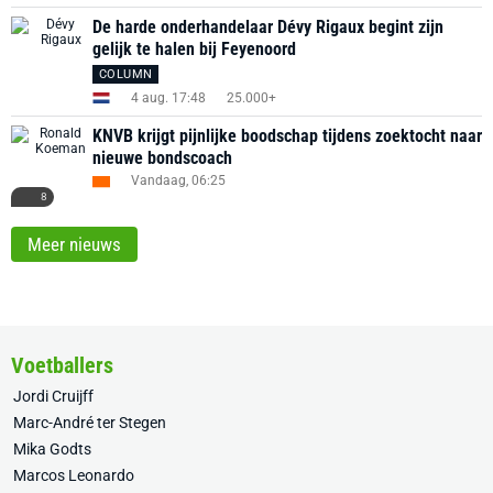
De harde onderhandelaar Dévy Rigaux begint zijn
gelijk te halen bij Feyenoord
COLUMN
4 aug. 17:48
25.000+
KNVB krijgt pijnlijke boodschap tijdens zoektocht naar
nieuwe bondscoach
Vandaag, 06:25
8
Meer nieuws
Voetballers
Jordi Cruijff
Marc-André ter Stegen
Mika Godts
Marcos Leonardo