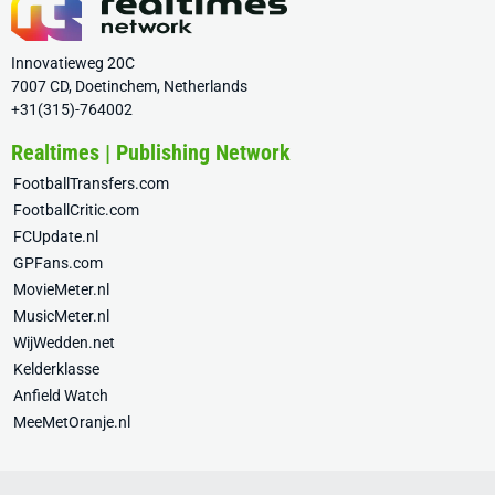
Innovatieweg 20C
7007 CD, Doetinchem, Netherlands
+31(315)-764002
Realtimes | Publishing Network
FootballTransfers.com
FootballCritic.com
FCUpdate.nl
GPFans.com
MovieMeter.nl
MusicMeter.nl
WijWedden.net
Kelderklasse
Anfield Watch
MeeMetOranje.nl