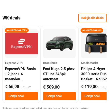
WK-deals
Bekijk alle deals
AANBIEDING -79%
AANBIEDING -8%
ExpressVPN
Broekhuis
MediaMarkt
ExpressVPN Basic
Ford Kuga 2.5 phev
Philips Airfryer
- 2 jaar + 4
ST-line 243pk
3000-serie Dual
maanden
automaat
Basket - Na352
abonnement
Dubbele Mand 9 
€ 66,98
€ 119,00
€ 509,00
€ 321,72
€ 130,0
Tot 6 Personen
Heteluchtfriteus
Bekijk deal
Bekijk deal
Bekijk deal
Zwart
Prijs en voorraad kunnen wijzigen. Aankopen lopen via de partner.