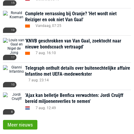
15
Complete verrassing bij Oranje? 'Het wordt niet
Reiziger en ook niet Van Gaal'
Vandaag, 07:25
19
'KNVB geschrokken van Van Gaal, zoektocht naar
nieuwe bondscoach vertraagd'
7 aug. 16:10
17
Telegraph onthult details over buitenechtelijke affaire
Infantino met UEFA-medewerkster
7 aug. 23:14
10
'Ajax kan belletje Benfica verwachten: Jordi Cruijff
bereid miljoenenverlies te nemen'
7 aug. 12:49
8
Meer nieuws