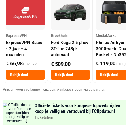
ExpressVPN
Broekhuis
MediaMarkt
ExpressVPN Basic
Ford Kuga 2.5 phev
Philips Airfryer
- 2 jaar + 4
ST-line 243pk
3000-serie Dual
maanden
automaat
Basket - Na352
abonnement
Dubbele Mand 9 
€ 66,98
€ 119,00
€ 509,00
€ 321,72
€ 130,0
Tot 6 Personen
Heteluchtfriteus
Bekijk deal
Bekijk deal
Bekijk deal
Zwart
Prijs en voorraad kunnen wijzigen. Aankopen lopen via de partner.
Officiële tickets voor Europese topwedstrijden
koop je veilig en vertrouwd bij FCUpdate.nl
Ticketshop