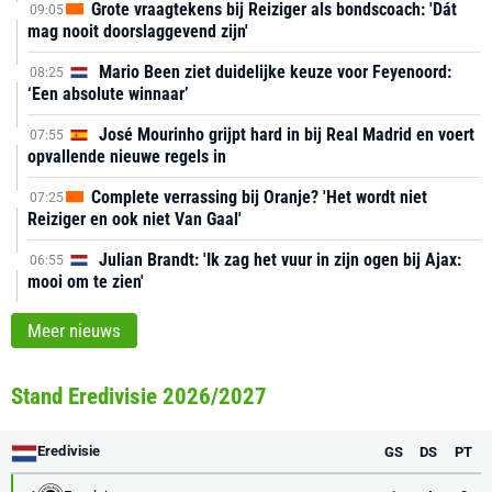
Grote vraagtekens bij Reiziger als bondscoach: 'Dát
09:05
mag nooit doorslaggevend zijn'
Mario Been ziet duidelijke keuze voor Feyenoord:
08:25
‘Een absolute winnaar’
José Mourinho grijpt hard in bij Real Madrid en voert
07:55
opvallende nieuwe regels in
Complete verrassing bij Oranje? 'Het wordt niet
07:25
Reiziger en ook niet Van Gaal'
Julian Brandt: 'Ik zag het vuur in zijn ogen bij Ajax:
06:55
mooi om te zien'
Meer nieuws
Stand Eredivisie 2026/2027
Eredivisie
GS
DS
PT