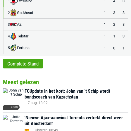
Excelsior
1
4
3
1
Go Ahead
1
3
3
2
AZ
1
2
3
3
Telstar
1
1
3
4
Fortuna
1
0
1
5
Complete Stand
Meest gelezen
FCUpdate in het kort: John van 't Schip wordt
bondscoach van Kazachstan
7 aug. 13:02
2800
'Nieuwe Ajax-aanwinst Torrents vertrekt direct weer
uit Amsterdam'
Gisteren, 08:49