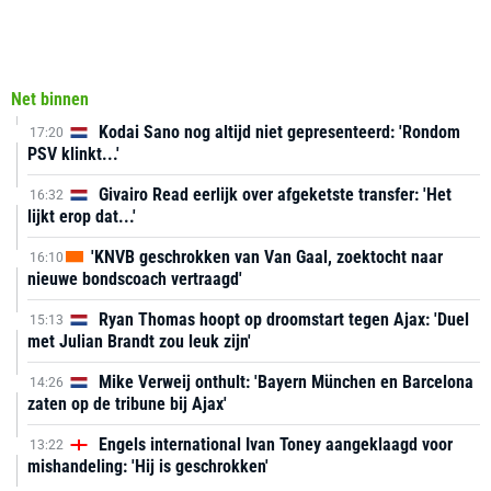
Net binnen
Kodai Sano nog altijd niet gepresenteerd: 'Rondom
17:20
PSV klinkt...'
Givairo Read eerlijk over afgeketste transfer: 'Het
16:32
lijkt erop dat...'
'KNVB geschrokken van Van Gaal, zoektocht naar
16:10
nieuwe bondscoach vertraagd'
Ryan Thomas hoopt op droomstart tegen Ajax: 'Duel
15:13
met Julian Brandt zou leuk zijn'
Mike Verweij onthult: 'Bayern München en Barcelona
14:26
zaten op de tribune bij Ajax'
Engels international Ivan Toney aangeklaagd voor
13:22
mishandeling: 'Hij is geschrokken'