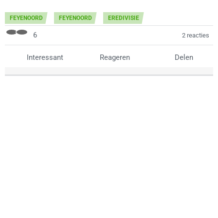
FEYENOORD
FEYENOORD
EREDIVISIE
6
2 reacties
Interessant
Reageren
Delen