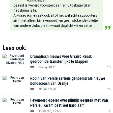
konnichiwa).
De rest is wel erg voorspelbaar (en uitgekauwd) en
hiroshima is te.
Al vraag ik me vaak ook af of het wel echte supporters
zijn (niet alleen bij feyenoord) en geen stokende tolletje
van andere clubs die in kwaad daglicht willen zetten
Lees ook:
Dramatisch nieuws voor Givairo Read:
gedroomde transfer lijkt te klappen
5 aug. 10:16
10
Robin van Persie serieus genoemd als nieuwe
bondscoach van Oranje
31 jul. 13:30
16
Feyenoord-speler over pijnlijk gesprek met Van
Persie: ‘Kwam best wel hard aan’
Gisteren, 12:50
1