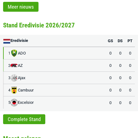
Meer nieuws
Stand Eredivisie 2026/2027
Eredivisie
GS
DS
PT
ADO
0
0
0
1
AZ
0
0
0
2
Ajax
0
0
0
3
Cambuur
0
0
0
4
Excelsior
0
0
0
5
Complete Stand