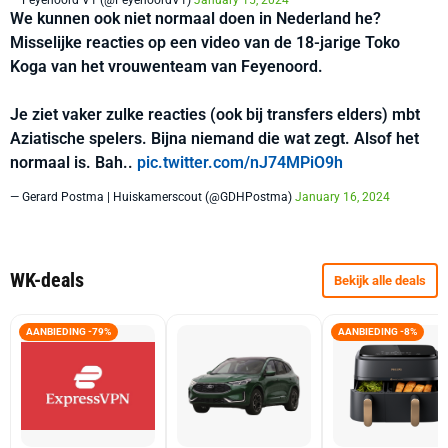
— Feyenoord V1 (@FeyenoordV1)
January 15, 2024
We kunnen ook niet normaal doen in Nederland he?
Misselijke reacties op een video van de 18-jarige Toko
Koga van het vrouwenteam van Feyenoord.
Je ziet vaker zulke reacties (ook bij transfers elders) mbt
Aziatische spelers. Bijna niemand die wat zegt. Alsof het
normaal is. Bah..
pic.twitter.com/nJ74MPiO9h
— Gerard Postma | Huiskamerscout (@GDHPostma)
January 16, 2024
WK-deals
Bekijk alle deals
AANBIEDING -79%
AANBIEDING -8%