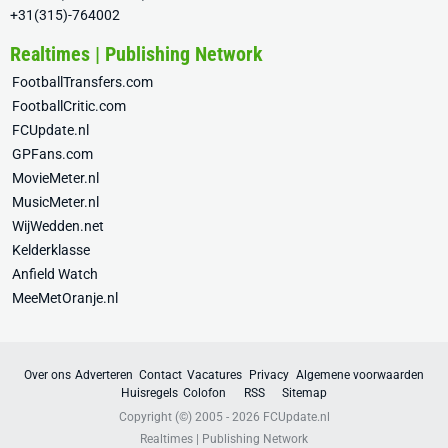
+31(315)-764002
Realtimes | Publishing Network
FootballTransfers.com
FootballCritic.com
FCUpdate.nl
GPFans.com
MovieMeter.nl
MusicMeter.nl
WijWedden.net
Kelderklasse
Anfield Watch
MeeMetOranje.nl
Over ons
Adverteren
Contact
Vacatures
Privacy
Algemene voorwaarden
Huisregels
Colofon
RSS
Sitemap
Copyright (©) 2005 - 2026
FCUpdate.nl
Realtimes | Publishing Network