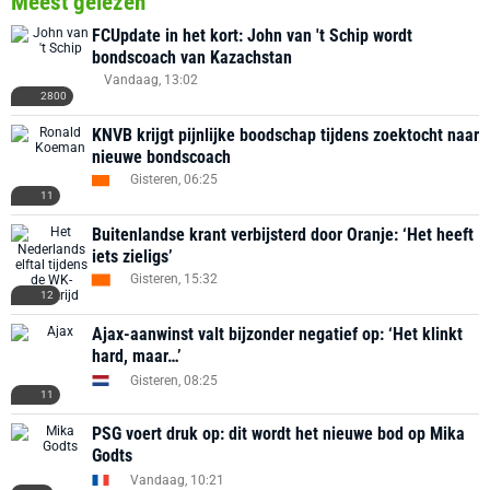
Meest gelezen
FCUpdate in het kort: John van 't Schip wordt
bondscoach van Kazachstan
Vandaag, 13:02
2800
KNVB krijgt pijnlijke boodschap tijdens zoektocht naar
nieuwe bondscoach
Gisteren, 06:25
11
Buitenlandse krant verbijsterd door Oranje: ‘Het heeft
iets zieligs’
Gisteren, 15:32
12
Ajax-aanwinst valt bijzonder negatief op: ‘Het klinkt
hard, maar…’
Gisteren, 08:25
11
PSG voert druk op: dit wordt het nieuwe bod op Mika
Godts
Vandaag, 10:21