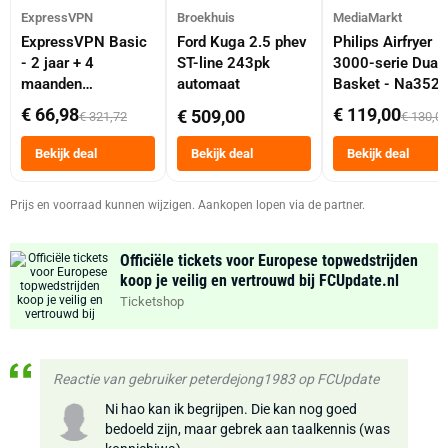
ExpressVPN
Broekhuis
MediaMarkt
ExpressVPN Basic
Ford Kuga 2.5 phev
Philips Airfryer
- 2 jaar + 4
ST-line 243pk
3000-serie Dual
maanden
automaat
Basket - Na352
abonnement
Dubbele Mand 9 
€ 66,98
€ 119,00
€ 509,00
€ 321,72
€ 130,0
Tot 6 Personen
Heteluchtfriteus
Bekijk deal
Bekijk deal
Bekijk deal
Zwart
Prijs en voorraad kunnen wijzigen. Aankopen lopen via de partner.
Officiële tickets voor Europese topwedstrijden
koop je veilig en vertrouwd bij FCUpdate.nl
Ticketshop
Reactie van gebruiker peterdejong1983 op FCUpdate
Ni hao kan ik begrijpen. Die kan nog goed
bedoeld zijn, maar gebrek aan taalkennis (was