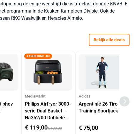
lopig nog de enige wedstrijd die is afgelast door de KNVB. Er
 het programma in de Keuken Kampioen Divisie. Ook de
tussen RKC Waalwijk en Heracles Almelo.
Bekijk alle deals
AANBIEDING -8%
MediaMarkt
Adidas
5 phev
Philips Airfryer 3000-
Argentinië 26 Tiro
k
serie Dual Basket -
Training Sportjack
Na352/00 Dubbele
Mand 9 L Tot 6
€ 119,00
€ 75,00
€ 130,00
Personen