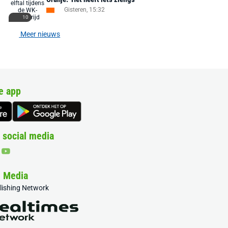
Gisteren, 15:32
10
Meer nieuws
e app
 social media
& Media
blishing Network