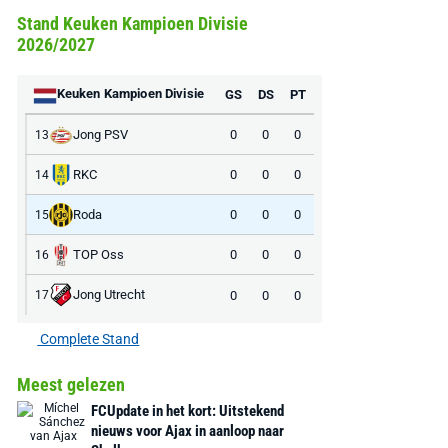
Stand Keuken Kampioen Divisie
2026/2027
Keuken Kampioen Divisie
GS
DS
PT
Jong PSV
0
0
0
13
RKC
0
0
0
14
AANBIEDING -40%
AANBIEDING -19%
Roda
0
0
0
15
TOP Oss
0
0
0
16
Jong Utrecht
0
0
0
17
MediaMarkt
Adidas
MediaMarkt
Complete Stand
EA Sports FC 26 -
F50 Messi Elite Firm
Sonos Arc Ul
PlayStation 5
Ground Boots Kids
Soundbar Zw
Meest gelezen
FCUpdate in het kort: Uitstekend
€ 78,00
€ 888,00
€ 29,99
€ 130,00
€ 
nieuws voor Ajax in aanloop naar