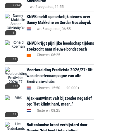
Shelbourne
Bekijk deal
Bekijk deal
Bekijk deal
2794
wo 5 augustus, 11:55
KNVB meldt opmerkelijk nieuws over
Danny Makkelie en Serdar Gözübüyük
wo 5 augustus, 06:55
8
KNVB krijgt pijnlijke boodschap tijdens
zoektocht naar nieuwe bondscoach
Gisteren, 06:25
11
Voorbereiding Eredivisie 2026/27: Dit
was de oefencampagne van alle
Eredivisie-clubs
146
Gisteren, 15:50
20.000+
Ajax-aanwinst valt bijzonder negatief
op: ‘Het klinkt hard, maar…’
Gisteren, 08:25
11
Buitenlandse krant verbijsterd door
Oranje: ‘Het heeft iets zieligs’