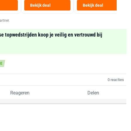
Heteluchtfriteuse
Bekijk deal
Bekijk deal
Zwart
artner.
se topwedstrijden koop je veilig en vertrouwd bij
IE
0 reacties
Reageren
Delen