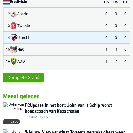
Eredivisie
GS
DS
PT
Sparta
0
0
0
12
Twente
0
0
0
13
Utrecht
0
0
0
14
NEC
1
-1
0
15
ADO
1
-2
0
16
Complete Stand
Meest gelezen
FCUpdate in het kort: John van 't Schip wordt
bondscoach van Kazachstan
7 aug. 13:02
2800
'Nieuwe Ajax-aanwinst Torrents vertrekt direct weer