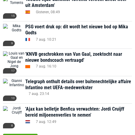
uit Amsterdam'
Gisteren, 08:49
15
PSG voert druk op: dit wordt het nieuwe bod op Mika
Godts
7 aug. 10:21
9
'KNVB geschrokken van Van Gaal, zoektocht naar
nieuwe bondscoach vertraagd'
7 aug. 16:10
17
Telegraph onthult details over buitenechtelijke affaire
Infantino met UEFA-medewerkster
7 aug. 23:14
10
'Ajax kan belletje Benfica verwachten: Jordi Cruijff
bereid miljoenenverlies te nemen'
7 aug. 12:49
8