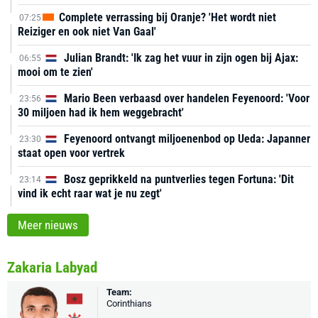
Complete verrassing bij Oranje? 'Het wordt niet
07:25
Reiziger en ook niet Van Gaal'
Julian Brandt: 'Ik zag het vuur in zijn ogen bij Ajax:
06:55
mooi om te zien'
Mario Been verbaasd over handelen Feyenoord: 'Voor
23:56
30 miljoen had ik hem weggebracht'
Feyenoord ontvangt miljoenenbod op Ueda: Japanner
23:30
staat open voor vertrek
Bosz geprikkeld na puntverlies tegen Fortuna: 'Dit
23:14
vind ik echt raar wat je nu zegt'
Meer nieuws
Zakaria Labyad
Team:
Corinthians