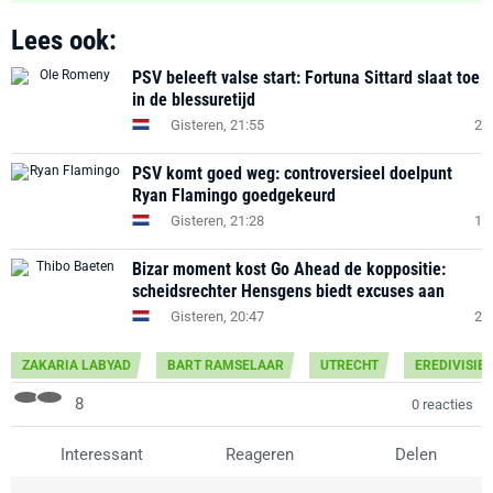
Lees ook:
PSV beleeft valse start: Fortuna Sittard slaat toe
in de blessuretijd
Gisteren, 21:55
2
PSV komt goed weg: controversieel doelpunt
Ryan Flamingo goedgekeurd
Gisteren, 21:28
1
Bizar moment kost Go Ahead de koppositie:
scheidsrechter Hensgens biedt excuses aan
Gisteren, 20:47
2
ZAKARIA LABYAD
BART RAMSELAAR
UTRECHT
EREDIVISIE
8
0 reacties
Interessant
Reageren
Delen