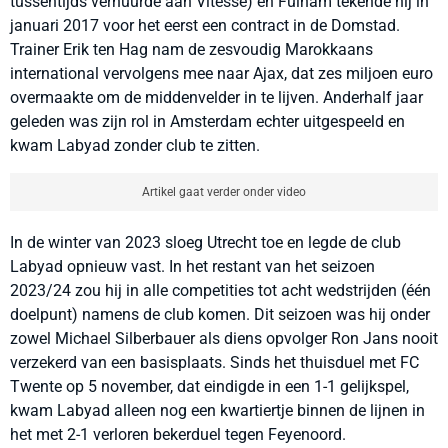
tussentijds verhuurde aan Vitesse) en Fulham tekende hij in
januari 2017 voor het eerst een contract in de Domstad.
Trainer Erik ten Hag nam de zesvoudig Marokkaans
international vervolgens mee naar Ajax, dat zes miljoen euro
overmaakte om de middenvelder in te lijven. Anderhalf jaar
geleden was zijn rol in Amsterdam echter uitgespeeld en
kwam Labyad zonder club te zitten.
Artikel gaat verder onder video
In de winter van 2023 sloeg Utrecht toe en legde de club
Labyad opnieuw vast. In het restant van het seizoen
2023/24 zou hij in alle competities tot acht wedstrijden (één
doelpunt) namens de club komen. Dit seizoen was hij onder
zowel Michael Silberbauer als diens opvolger Ron Jans nooit
verzekerd van een basisplaats. Sinds het thuisduel met FC
Twente op 5 november, dat eindigde in een 1-1 gelijkspel,
kwam Labyad alleen nog een kwartiertje binnen de lijnen in
het met 2-1 verloren bekerduel tegen Feyenoord.