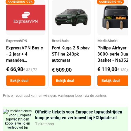
AANBIEDING -79%
AANBIEDING -8%
ExpressVPN
Broekhuis
MediaMarkt
ExpressVPN Basic
Ford Kuga 2.5 phev
Philips Airfryer
- 2 jaar + 4
ST-line 243pk
3000-serie Dual
maanden
automaat
Basket - Na352
abonnement
Dubbele Mand 9 
€ 66,98
€ 119,00
€ 509,00
€ 321,72
€ 130,0
Tot 6 Personen
Heteluchtfriteus
Bekijk deal
Bekijk deal
Bekijk deal
Zwart
Prijs en voorraad kunnen wijzigen. Aankopen lopen via de partner.
Officiële tickets voor Europese topwedstrijden
koop je veilig en vertrouwd bij FCUpdate.nl
Ticketshop