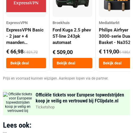
ExpressVPN
Broekhuis
MediaMarkt
ExpressVPN Basic
Ford Kuga 2.5 phev
Philips Airfryer
- 2 jaar + 4
ST-line 243pk
3000-serie Dual
maanden
automaat
Basket - Na352
abonnement
Dubbele Mand 9 
€ 66,98
€ 119,00
€ 509,00
€ 321,72
€ 130,0
Tot 6 Personen
Heteluchtfriteus
Bekijk deal
Bekijk deal
Bekijk deal
Zwart
Prijs en voorraad kunnen wijzigen. Aankopen lopen via de partner.
Officiële tickets voor Europese topwedstrijden
koop je veilig en vertrouwd bij FCUpdate.nl
Ticketshop
Lees ook: