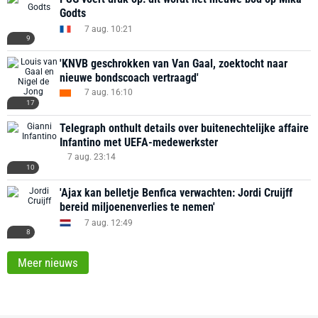
Godts
7 aug. 10:21
9
'KNVB geschrokken van Van Gaal, zoektocht naar
nieuwe bondscoach vertraagd'
7 aug. 16:10
17
Telegraph onthult details over buitenechtelijke affaire
Infantino met UEFA-medewerkster
7 aug. 23:14
10
'Ajax kan belletje Benfica verwachten: Jordi Cruijff
bereid miljoenenverlies te nemen'
7 aug. 12:49
8
Meer nieuws