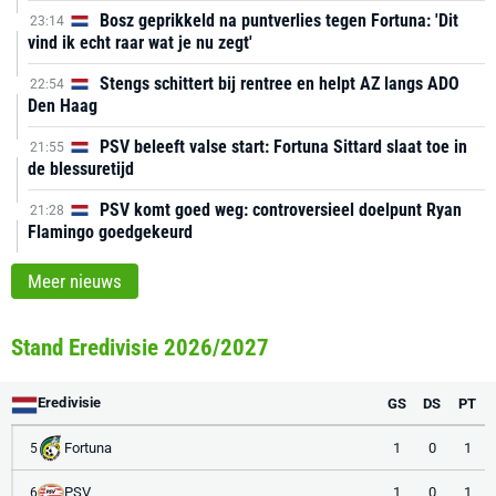
Bosz geprikkeld na puntverlies tegen Fortuna: 'Dit
23:14
vind ik echt raar wat je nu zegt'
Stengs schittert bij rentree en helpt AZ langs ADO
22:54
Den Haag
PSV beleeft valse start: Fortuna Sittard slaat toe in
21:55
de blessuretijd
PSV komt goed weg: controversieel doelpunt Ryan
21:28
Flamingo goedgekeurd
Meer nieuws
Stand Eredivisie 2026/2027
Eredivisie
GS
DS
PT
Fortuna
1
0
1
5
PSV
1
0
1
6