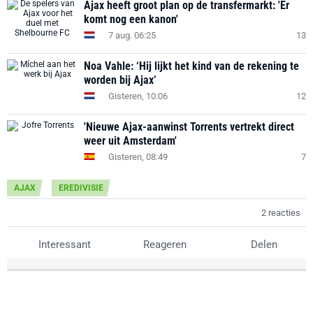
Ajax heeft groot plan op de transfermarkt: 'Er
komt nog een kanon'
7 aug. 06:25
13
Noa Vahle: ‘Hij lijkt het kind van de rekening te
worden bij Ajax’
Gisteren, 10:06
12
'Nieuwe Ajax-aanwinst Torrents vertrekt direct
weer uit Amsterdam'
Gisteren, 08:49
7
AJAX
EREDIVISIE
2 reacties
Interessant
Reageren
Delen