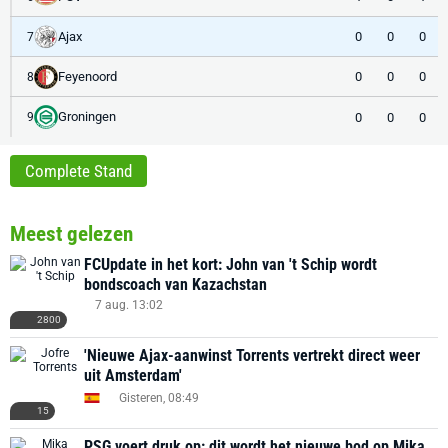
Ajax
0
0
0
7
Feyenoord
0
0
0
8
Groningen
0
0
0
9
Complete Stand
Meest gelezen
FCUpdate in het kort: John van 't Schip wordt
bondscoach van Kazachstan
7 aug. 13:02
2800
'Nieuwe Ajax-aanwinst Torrents vertrekt direct weer
uit Amsterdam'
Gisteren, 08:49
15
PSG voert druk op: dit wordt het nieuwe bod op Mika