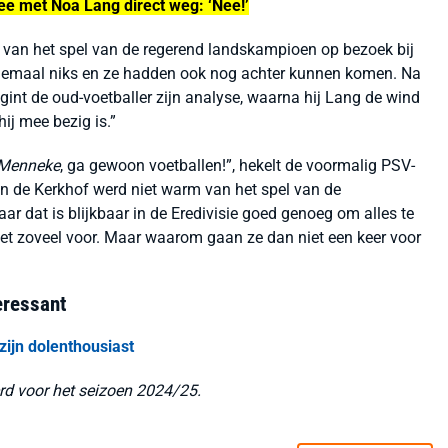
ee met Noa Lang direct weg: ‘Nee!’
k van het spel van de regerend landskampioen op bezoek bij
 helemaal niks en ze hadden ook nog achter kunnen komen. Na
egint de oud-voetballer zijn analyse, waarna hij Lang de wind
hij mee bezig is.”
Menneke
, ga gewoon voetballen!”, hekelt de voormalig PSV-
van de Kerkhof werd niet warm van het spel van de
ar dat is blijkbaar in de Eredivisie goed genoeg om alles te
niet zoveel voor. Maar waarom gaan ze dan niet een keer voor
teressant
zijn dolenthousiast
rd voor het seizoen 2024/25.