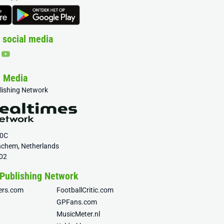
 social media
& Media
blishing Network
20C
nchem, Netherlands
02
 Publishing Network
fers.com
FootballCritic.com
GPFans.com
MusicMeter.nl