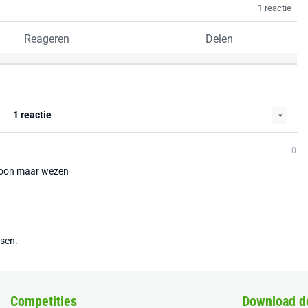
1 reactie
Reageren
Delen
1 reactie
0
onzoon maar wezen
tsen.
Competities
Download d