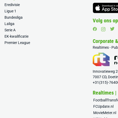
Eredivisie
Ligue 1
Bundesliga
Volg ons op
Laliga
Serie A
EK-kwalificatie
Corporate 
Premier League
Realtimes - Pu
Innovatieweg 
7007 CD, Doeti
+31(315)-7640
Realtimes |
FootballTrans
FCUpdate.nl
MovieMeter.nl