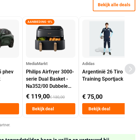
Bekijk alle deals
AANBIEDING -8%
MediaMarkt
Adidas
5 phev
Philips Airfryer 3000-
Argentinië 26 Tiro
k
serie Dual Basket -
Training Sportjack
Na352/00 Dubbele
Mand 9 L Tot 6
€ 119,00
€ 75,00
€ 130,00
Personen
Heteluchtfriteuse
Bekijk deal
Bekijk deal
Zwart
artner.