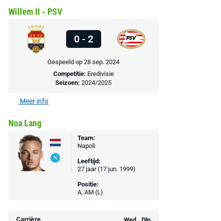
Willem II - PSV
0 - 2
Gespeeld op 28 sep. 2024
Competitie:
Eredivisie
Seizoen:
2024/2025
Meer info
Noa Lang
Team:
Napoli
Leeftijd:
27 jaar (17 jun. 1999)
Positie:
A, AM (L)
Carrière
Wed.
Dlp.