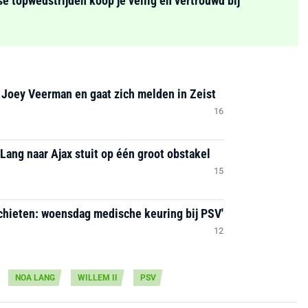
se topwedstrijden koop je veilig en vertrouwd bij
 Joey Veerman en gaat zich melden in Zeist
16
Lang naar Ajax stuit op één groot obstakel
15
chieten: woensdag medische keuring bij PSV'
12
NOA LANG
WILLEM II
PSV