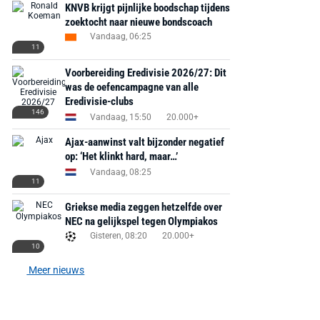
KNVB krijgt pijnlijke boodschap tijdens
zoektocht naar nieuwe bondscoach
Vandaag, 06:25
11
Voorbereiding Eredivisie 2026/27: Dit
was de oefencampagne van alle
Eredivisie-clubs
146
Vandaag, 15:50
20.000+
Ajax-aanwinst valt bijzonder negatief
op: ‘Het klinkt hard, maar…’
Vandaag, 08:25
11
Griekse media zeggen hetzelfde over
NEC na gelijkspel tegen Olympiakos
Gisteren, 08:20
20.000+
10
Meer nieuws