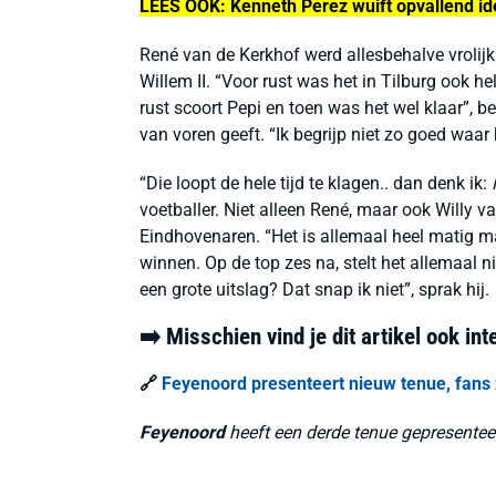
LEES OOK: Kenneth Perez wuift opvallend id
René van de Kerkhof werd allesbehalve vrolij
Willem II. “Voor rust was het in Tilburg ook
rust scoort Pepi en toen was het wel klaar”, b
van voren geeft. “Ik begrijp niet zo goed waar 
“Die loopt de hele tijd te klagen.. dan denk ik:
voetballer. Niet alleen René, maar ook Willy 
Eindhovenaren. “Het is allemaal heel matig ma
winnen. Op de top zes na, stelt het allemaal 
een grote uitslag? Dat snap ik niet”, sprak hij.
➡️ Misschien vind je dit artikel ook in
🔗
Feyenoord presenteert nieuw tenue, fans 
Feyenoord
heeft een derde tenue gepresentee