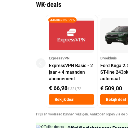
WK-deals
AANBIEDING -79%
ExpressVPN
Broekhuis
ExpressVPN Basic - 2
Ford Kuga 2.
jaar + 4 maanden
ST-line 243p
abonnement
automaat
€ 66,98
€ 509,00
€ 321,72
Bekijk deal
Bekijk deal
Prijs en voorraad kunnen wijzigen. Aankopen lopen via de p