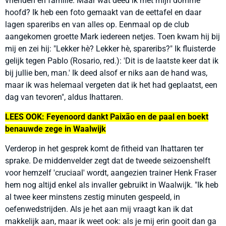
vrienden en familie. Maar wat deed ik met mijn domme
hoofd? Ik heb een foto gemaakt van de eettafel en daar
lagen spareribs en van alles op. Eenmaal op de club
aangekomen groette Mark iedereen netjes. Toen kwam hij bij
mij en zei hij: "Lekker hè? Lekker hè, spareribs?" Ik fluisterde
gelijk tegen Pablo (Rosario, red.): 'Dit is de laatste keer dat ik
bij jullie ben, man.' Ik deed alsof er niks aan de hand was,
maar ik was helemaal vergeten dat ik het had geplaatst, een
dag van tevoren", aldus Ihattaren.
LEES OOK: Feyenoord dankt Paixão en de paal en boekt
benauwde zege in Waalwijk
Verderop in het gesprek komt de fitheid van Ihattaren ter
sprake. De middenvelder zegt dat de tweede seizoenshelft
voor hemzelf 'cruciaal' wordt, aangezien trainer Henk Fraser
hem nog altijd enkel als invaller gebruikt in Waalwijk. "Ik heb
al twee keer minstens zestig minuten gespeeld, in
oefenwedstrijden. Als je het aan mij vraagt kan ik dat
makkelijk aan, maar ik weet ook: als je mij erin gooit dan ga