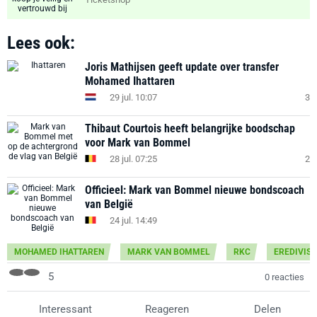
Lees ook:
Joris Mathijsen geeft update over transfer
Mohamed Ihattaren
29 jul. 10:07
3
Thibaut Courtois heeft belangrijke boodschap
voor Mark van Bommel
28 jul. 07:25
2
Officieel: Mark van Bommel nieuwe bondscoach
van België
24 jul. 14:49
MOHAMED IHATTAREN
MARK VAN BOMMEL
RKC
EREDIVISI
5
0 reacties
Interessant
Reageren
Delen