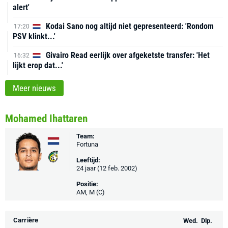
alert'
Kodai Sano nog altijd niet gepresenteerd: 'Rondom
17:20
PSV klinkt...'
Givairo Read eerlijk over afgeketste transfer: 'Het
16:32
lijkt erop dat...'
Meer nieuws
Mohamed Ihattaren
Team:
Fortuna
Leeftijd:
24 jaar (12 feb. 2002)
Positie:
AM, M (C)
Carrière
Wed.
Dlp.