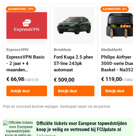
AANBIEDING -79%
AANBIEDING -8%
ExpressVPN
Broekhuis
MediaMarkt
ExpressVPN Basic
Ford Kuga 2.5 phev
Philips Airfryer
- 2 jaar + 4
ST-line 243pk
3000-serie Dual
maanden
automaat
Basket - Na352
abonnement
Dubbele Mand 9 
€ 66,98
€ 119,00
€ 509,00
€ 321,72
€ 130,0
Tot 6 Personen
Heteluchtfriteus
Bekijk deal
Bekijk deal
Bekijk deal
Zwart
Prijs en voorraad kunnen wijzigen. Aankopen lopen via de partner.
Officiële tickets voor Europese topwedstrijden
koop je veilig en vertrouwd bij FCUpdate.nl
Ticketshop