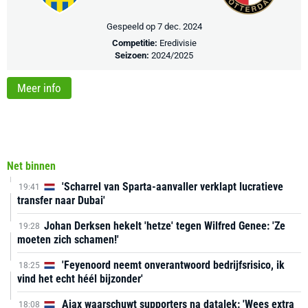
Gespeeld op 7 dec. 2024
Competitie:
Eredivisie
Seizoen:
2024/2025
Meer info
Net binnen
'Scharrel van Sparta-aanvaller verklapt lucratieve
19:41
transfer naar Dubai'
Johan Derksen hekelt 'hetze' tegen Wilfred Genee: 'Ze
19:28
moeten zich schamen!'
'Feyenoord neemt onverantwoord bedrijfsrisico, ik
18:25
vind het echt héél bijzonder'
Ajax waarschuwt supporters na datalek: 'Wees extra
18:08