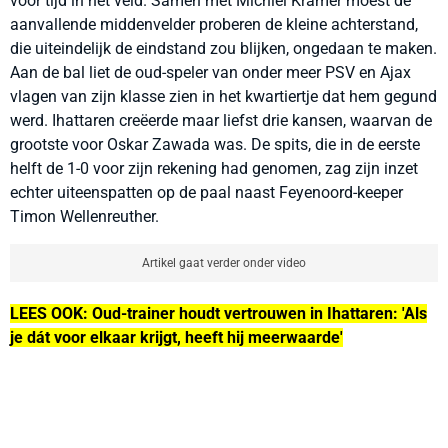
voor tijd in het veld. Samen met Michiel Kramer moest de
aanvallende middenvelder proberen de kleine achterstand,
die uiteindelijk de eindstand zou blijken, ongedaan te maken.
Aan de bal liet de oud-speler van onder meer PSV en Ajax
vlagen van zijn klasse zien in het kwartiertje dat hem gegund
werd. Ihattaren creëerde maar liefst drie kansen, waarvan de
grootste voor Oskar Zawada was. De spits, die in de eerste
helft de 1-0 voor zijn rekening had genomen, zag zijn inzet
echter uiteenspatten op de paal naast Feyenoord-keeper
Timon Wellenreuther.
Artikel gaat verder onder video
LEES OOK:
Oud-trainer houdt vertrouwen in Ihattaren: 'Als
je dát voor elkaar krijgt, heeft hij meerwaarde'