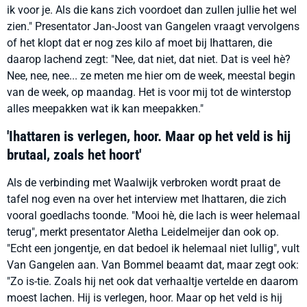
ik voor je. Als die kans zich voordoet dan zullen jullie het wel
zien." Presentator Jan-Joost van Gangelen vraagt vervolgens
of het klopt dat er nog zes kilo af moet bij Ihattaren, die
daarop lachend zegt: "Nee, dat niet, dat niet. Dat is veel hè?
Nee, nee, nee... ze meten me hier om de week, meestal begin
van de week, op maandag. Het is voor mij tot de winterstop
alles meepakken wat ik kan meepakken."
'Ihattaren is verlegen, hoor. Maar op het veld is hij
brutaal, zoals het hoort'
Als de verbinding met Waalwijk verbroken wordt praat de
tafel nog even na over het interview met Ihattaren, die zich
vooral goedlachs toonde. "Mooi hè, die lach is weer helemaal
terug", merkt presentator Aletha Leidelmeijer dan ook op.
"Echt een jongentje, en dat bedoel ik helemaal niet lullig", vult
Van Gangelen aan. Van Bommel beaamt dat, maar zegt ook:
"Zo is-tie. Zoals hij net ook dat verhaaltje vertelde en daarom
moest lachen. Hij is verlegen, hoor. Maar op het veld is hij