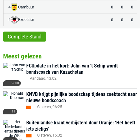
Cambuur
0
0
0
4
Excelsior
0
0
0
5
Complete Stand
Meest gelezen
FCUpdate in het kort: John van 't Schip wordt
bondscoach van Kazachstan
Vandaag, 13:02
2800
KNVB krijgt pijnlijke boodschap tijdens zoektocht naar
nieuwe bondscoach
Gisteren, 06:25
11
Buitenlandse krant verbijsterd door Oranje: ‘Het heeft
iets zieligs’
Gisteren, 15:32
12