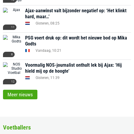
Ajax-aanwinst valt bijzonder negatief op: ‘Het klinkt
hard, maar…’
Gisteren, 08:25
11
PSG voert druk op: dit wordt het nieuwe bod op Mika
Godts
Vandaag, 10:21
8
Voormalig NOS-journalist onthult lek bij Ajax: ‘Hij
hield mij op de hoogte'
Gisteren, 11:39
12
Meer nieuws
Voetballers