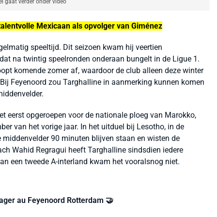
el gaat verder onder video
alentvolle Mexicaan als opvolger van Giménez
gelmatig speeltijd. Dit seizoen kwam hij veertien
 dat na twintig speelronden onderaan bungelt in de Ligue 1.
loopt komende zomer af, waardoor de club alleen deze winter
 Bij Feyenoord zou Targhalline in aanmerking kunnen komen
middenvelder.
et eerst opgeroepen voor de nationale ploeg van Marokko,
 van het vorige jaar. In het uitduel bij Lesotho, in de
e middenvelder 90 minuten blijven staan en wisten de
ach Wahid Regragui heeft Targhalline sindsdien iedere
an een tweede A-interland kwam het vooralsnog niet.
gager au Feyenoord Rotterdam 🤝