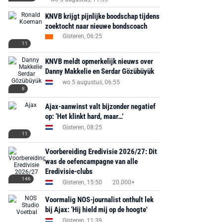
KNVB krijgt pijnlijke boodschap tijdens
zoektocht naar nieuwe bondscoach
Gisteren, 06:25
MediaMarkt
Adidas
MediaMarkt
11
EA Sports FC 26 -
F50 Messi Elite Firm
Sonos Arc Ul
KNVB meldt opmerkelijk nieuws over
PlayStation 5
Ground Boots Kids
Soundbar Zw
Danny Makkelie en Serdar Gözübüyük
wo 5 augustus, 06:55
€ 78,00
€ 888,00
€ 29,99
8
€ 130,00
€ 
Ajax-aanwinst valt bijzonder negatief
Bekijk deal
Bekijk deal
Bekijk deal
op: ‘Het klinkt hard, maar…’
Gisteren, 08:25
11
Voorbereiding Eredivisie 2026/27: Dit
was de oefencampagne van alle
Eredivisie-clubs
146
Gisteren, 15:50
20.000+
Voormalig NOS-journalist onthult lek
bij Ajax: ‘Hij hield mij op de hoogte'
Gisteren, 11:39