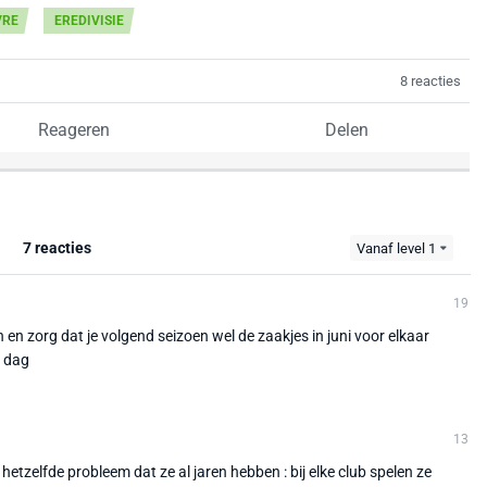
VRE
EREDIVISIE
8 reacties
Reageren
Delen
7 reacties
Vanaf level 1
19
en zorg dat je volgend seizoen wel de zaakjes in juni voor elkaar
n dag
13
t hetzelfde probleem dat ze al jaren hebben : bij elke club spelen ze