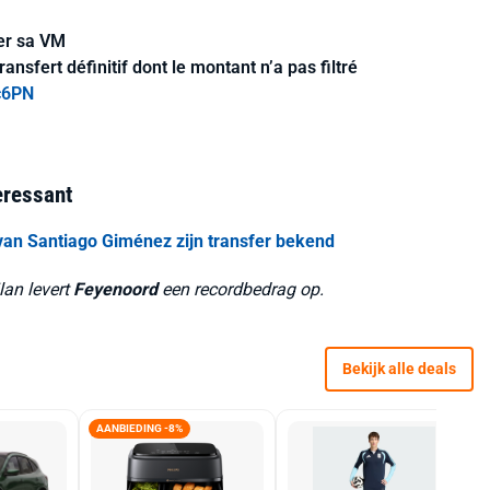
ser sa VM
ansfert définitif dont le montant n’a pas filtré
c6PN
teressant
an Santiago Giménez zijn transfer bekend
lan levert
Feyenoord
een recordbedrag op.
Bekijk alle deals
AANBIEDING -8%