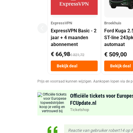
ExpressVPN
Broekhuis
ExpressVPN Basic - 2
Ford Kuga 2.
jaar + 4 maanden
ST-line 243p
abonnement
automaat
€ 66,98
€ 509,00
€ 321,72
Bekijk deal
Bekijk deal
Prijs en voorraad kunnen wijzigen. Aankopen lopen via de p
Officiële tickets voor Europe
FCUpdate.nl
Ticketshop
Reactie van gebruiker robert14 op