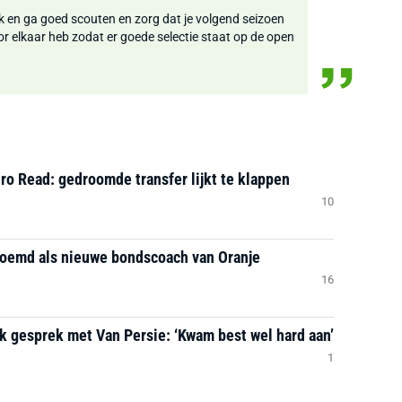
ak en ga goed scouten en zorg dat je volgend seizoen
oor elkaar heb zodat er goede selectie staat op de open
ro Read: gedroomde transfer lijkt te klappen
10
noemd als nieuwe bondscoach van Oranje
16
jk gesprek met Van Persie: ‘Kwam best wel hard aan’
1