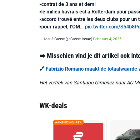
▪️contrat de 3 ans et demi
▪️le milieu havrais est à Rotterdam pour pas
▪️accord trouvé entre les deux clubs pour un tr
▪️pour rappel, l’OM…
pic.twitter.com/S54b8P
— Josué Cassé (@CasseJosue)
February 4, 2025
➡️ Misschien vind je dit artikel ook in
🔗
Fabrizio Romano maakt de totaalwaarde v
Het vertrek van Santiago Giménez naar AC Mi
WK-deals
AANBIEDING -79%