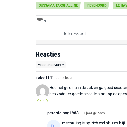
OUSSAMA TARGHALLINE
FEYENOORD
LE HA
3
Interessant
Reacties
Meest relevant
robert14
1 jaar geleden
Hou het geld nu in de zak en ga goed scouten 
heb zodat er goede selectie staat op de ope
peterdejong1983
1 jaar geleden
De scouting is op zich wel ok. Het blijf