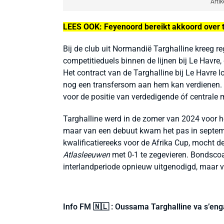
Artik
LEES OOK: Feyenoord bereikt akkoord over t
Bij de club uit Normandië Targhalline kreeg re
competitieduels binnen de lijnen bij Le Havre,
Het contract van de Targhalline bij Le Havre 
nog een transfersom aan hem kan verdienen.
voor de positie van verdedigende óf centrale 
Targhalline werd in de zomer van 2024 voor h
maar van een debuut kwam het pas in september
kwalificatiereeks voor de Afrika Cup, mocht d
Atlasleeuwen
met 0-1 te zegevieren. Bondsco
interlandperiode opnieuw uitgenodigd, maar v
Info FM 🇳🇱 : Oussama Targhalline va s’en