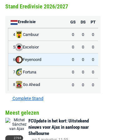
Stand Eredivisie 2026/2027
Eredivisie
GS
DS
PT
Cambuur
0
0
0
4
Excelsior
0
0
0
5
Feyenoord
0
0
0
6
Fortuna
0
0
0
7
Go Ahead
0
0
0
8
Complete Stand
Meest gelezen
FCUpdate in het kort: Uitstekend
AANBIEDING -40%
AANBIEDING -19%
nieuws voor Ajax in aanloop naar
Shelbourne
2794
wo 5 augustus, 11:55