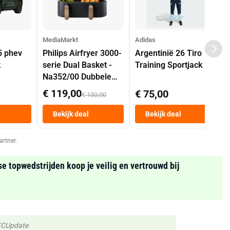
MediaMarkt
Adidas
5 phev
Philips Airfryer 3000-
Argentinië 26 Tiro
k
serie Dual Basket -
Training Sportjack
Na352/00 Dubbele
Mand 9 L Tot 6
€ 119,00
€ 75,00
€ 130,00
Personen
Heteluchtfriteuse
Bekijk deal
Bekijk deal
Zwart
artner.
se topwedstrijden koop je veilig en vertrouwd bij
 FCUpdate