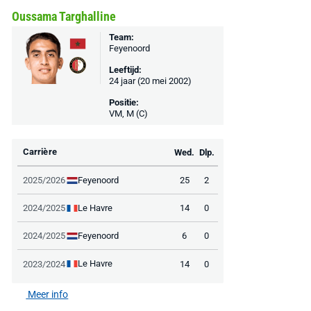
Oussama Targhalline
Team:
Feyenoord
Leeftijd:
24 jaar (20 mei 2002)
Positie:
VM, M (C)
Carrière
Wed.
Dlp.
Feyenoord
2025/2026
25
2
Le Havre
2024/2025
14
0
Feyenoord
2024/2025
6
0
Le Havre
2023/2024
14
0
Meer info