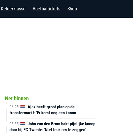
Kelderklasse
Voetbaltickets
Shop
Net binnen
Ajax heeft groot plan op de
06:25
transfermarkt: 'Er komt nog een kanon'
John van den Brom hakt pijnlijke knoop
05:55
door bij FC Twente: 'Niet leuk om te zeggen'