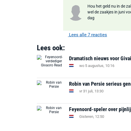
Hou het geld nu in de z
wel de zaakjes in juni v
dag
Lees alle 7 reacties
Lees ook:
Dramatisch nieuws voor Givai
wo 5 augustus, 10:16
Robin van Persie serieus ge
vr 31 juli, 13:30
Feyenoord-speler over pijnli
Gisteren, 12:50