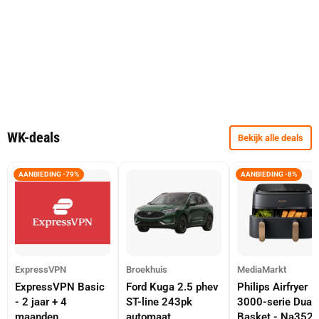
WK-deals
Bekijk alle deals
AANBIEDING -79%
AANBIEDING -8%
ExpressVPN
Broekhuis
MediaMarkt
ExpressVPN Basic
Ford Kuga 2.5 phev
Philips Airfryer
- 2 jaar + 4
ST-line 243pk
3000-serie Dual
maanden
automaat
Basket - Na352