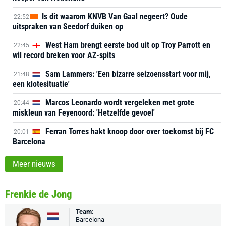
Is dit waarom KNVB Van Gaal negeert? Oude
22:52
uitspraken van Seedorf duiken op
West Ham brengt eerste bod uit op Troy Parrott en
22:45
wil record breken voor AZ-spits
Sam Lammers: 'Een bizarre seizoensstart voor mij,
21:48
een klotesituatie'
Marcos Leonardo wordt vergeleken met grote
20:44
miskleun van Feyenoord: 'Hetzelfde gevoel'
Ferran Torres hakt knoop door over toekomst bij FC
20:01
Barcelona
Meer nieuws
Frenkie de Jong
Team:
Barcelona