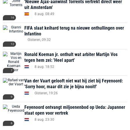
'Nieuwe Ajax-aanwinst Torrents vertrekt direct weer
uit Amsterdam'
8 aug. 08:49
16
FIFA slaat keihard terug na nieuwe onthullingen over
Infantino
Gisteren, 09:32
12
Ronald Koeman jr. onthult wat arbiter Martijn Vos
tegen hem zei: 'Heel apart'
8 aug. 18:52
7
Van der Vaart gelooft niet wat hij ziet bij Feyenoord:
'Sorry hoor, maar dit zie je bijna nooit!'
Gisteren, 19:26
9
Feyenoord ontvangt miljoenenbod op Ueda: Japanner
staat open voor vertrek
8 aug. 23:30
6