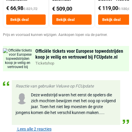
abonnement
Dubbele Mand 9 
€ 66,98
€ 119,00
€ 509,00
€ 321,72
€ 130,0
Tot 6 Personen
Heteluchtfriteus
Bekijk deal
Bekijk deal
Bekijk deal
Zwart
Prijs en voorraad kunnen wijzigen. Aankopen lopen via de partner.
Officiële tickets voor Europese topwedstrijden
koop je veilig en vertrouwd bij FCUpdate.nl
Ticketshop
Reactie van gebruiker Veluwe op FCUpdate
Deze wedstrijd waren het eerst de spelers die
zich mochten bewijzen met het oog op volgend
jaar. Toen het niet liep moesten de grote
jongens komen die het verschil kunnen maken.....
Lees alle 2 reacties