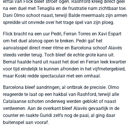
elftal van Flick bleef stroef ogen. Rashford kreeg direct geel
na een duel met Tenaglia en de frustratie nam zichtbaar toe.
Dani Olmo schoot naast, terwijl Balde meermaals zijn armen
spreidde uit onvrede over het trage spel van zijn ploeg.
Flick bracht na een uur Pedri, Ferran Torres en Xavi Espart
om het duel alsnog open te breken. Pedri gaf het
aanvalsspel direct meer ritme en Barcelona schoof Alavés
steeds verder terug. Toch bleef de echte grote kans uit.
Bernal haalde hard uit naast het doel en Ferran leek kwartier
voor tijd eindelijk te kunnen afronden in het vijfmetergebied,
maar Koski redde spectaculair met een omhaal.
Barcelona bleef aandringen, al ontbrak de precisie. Olmo
reageerde te laat op een hakbal van Rashford, terwijl alle
Catalaanse schoten onderweg werden geblokt of naast
verdwenen. Aan de overkant bleef Alavés gevaarlijk in de
counter en raakte Guridi zelfs nog de paal, al ging daar
buitenspel aan vooraf.