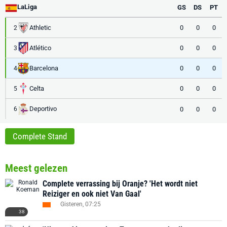
LaLiga
GS
DS
PT
Athletic
0
0
0
2
Atlético
0
0
0
3
Barcelona
0
0
0
4
Celta
0
0
0
5
Deportivo
0
0
0
6
Complete Stand
Meest gelezen
Complete verrassing bij Oranje? 'Het wordt niet
Reiziger en ook niet Van Gaal'
Gisteren, 07:25
38