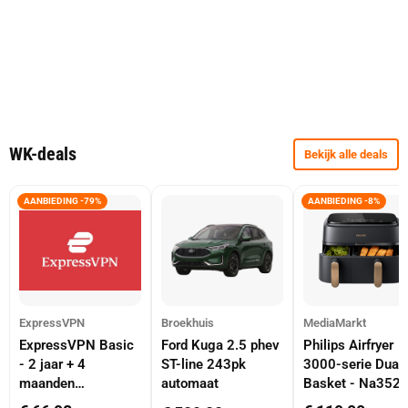
WK-deals
Bekijk alle deals
AANBIEDING -79%
AANBIEDING -8%
ExpressVPN
Broekhuis
MediaMarkt
ExpressVPN Basic
Ford Kuga 2.5 phev
Philips Airfryer
- 2 jaar + 4
ST-line 243pk
3000-serie Dual
maanden
automaat
Basket - Na352
abonnement
Dubbele Mand 9 