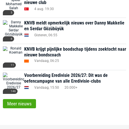
nieuwe club
4 aug. 19:30
5
KNVB meldt opmerkelijk nieuws over Danny Makkelie
en Serdar Gözübüyük
Gisteren, 06:55
8
KNVB krijgt pijnlijke boodschap tijdens zoektocht naar
nieuwe bondscoach
Vandaag, 06:25
11
Voorbereiding Eredivisie 2026/27: Dit was de
oefencampagne van alle Eredivisie-clubs
Vandaag, 15:50
20.000+
146
Meer nieuws