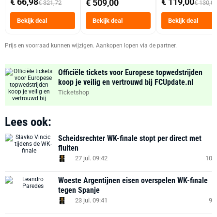
€ 66,98
€ 119,00
€ 509,00
€ 321,72
€ 130,0
Tot 6 Personen
Heteluchtfriteus
Bekijk deal
Bekijk deal
Bekijk deal
Zwart
Prijs en voorraad kunnen wijzigen. Aankopen lopen via de partner.
Officiële tickets voor Europese topwedstrijden
koop je veilig en vertrouwd bij FCUpdate.nl
Ticketshop
Lees ook:
Scheidsrechter WK-finale stopt per direct met
fluiten
27 jul. 09:42
10
Woeste Argentijnen eisen overspelen WK-finale
tegen Spanje
23 jul. 09:41
9