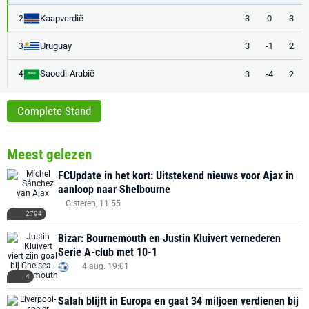
Kaapverdië
3
0
3
2
Uruguay
3
-1
2
3
Saoedi-Arabië
3
-4
2
4
Complete Stand
Meest gelezen
FCUpdate in het kort: Uitstekend nieuws voor Ajax in
aanloop naar Shelbourne
Gisteren, 11:55
2794
Bizar: Bournemouth en Justin Kluivert vernederen
Serie A-club met 10-1
4 aug. 19:01
4
Salah blijft in Europa en gaat 34 miljoen verdienen bij