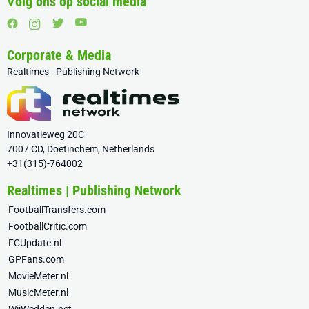
Volg ons op social media
Corporate & Media
Realtimes - Publishing Network
Innovatieweg 20C
7007 CD, Doetinchem, Netherlands
+31(315)-764002
Realtimes | Publishing Network
FootballTransfers.com
FootballCritic.com
FCUpdate.nl
GPFans.com
MovieMeter.nl
MusicMeter.nl