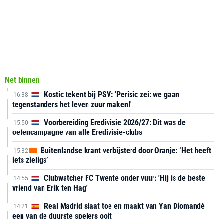
Net binnen
Kostic tekent bij PSV: 'Perisic zei: we gaan
16:38
tegenstanders het leven zuur maken!'
Voorbereiding Eredivisie 2026/27: Dit was de
15:50
oefencampagne van alle Eredivisie-clubs
Buitenlandse krant verbijsterd door Oranje: ‘Het heeft
15:32
iets zieligs’
Clubwatcher FC Twente onder vuur: 'Hij is de beste
14:55
vriend van Erik ten Hag'
Real Madrid slaat toe en maakt van Yan Diomandé
14:21
een van de duurste spelers ooit