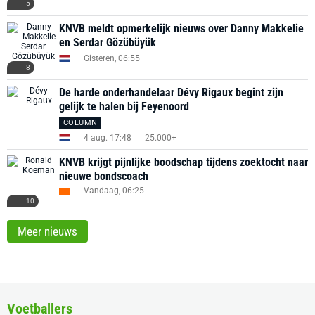
5
KNVB meldt opmerkelijk nieuws over Danny Makkelie
en Serdar Gözübüyük
Gisteren, 06:55
8
De harde onderhandelaar Dévy Rigaux begint zijn
gelijk te halen bij Feyenoord
COLUMN
4 aug. 17:48
25.000+
KNVB krijgt pijnlijke boodschap tijdens zoektocht naar
nieuwe bondscoach
Vandaag, 06:25
10
Meer nieuws
Voetballers