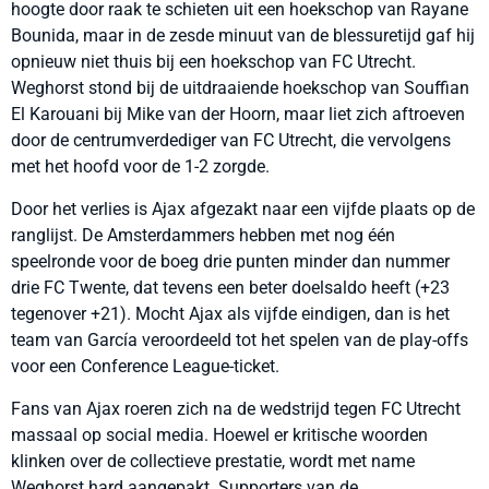
hoogte door raak te schieten uit een hoekschop van Rayane
Bounida, maar in de zesde minuut van de blessuretijd gaf hij
opnieuw niet thuis bij een hoekschop van FC Utrecht.
Weghorst stond bij de uitdraaiende hoekschop van Souffian
El Karouani bij Mike van der Hoorn, maar liet zich aftroeven
door de centrumverdediger van FC Utrecht, die vervolgens
met het hoofd voor de 1-2 zorgde.
Door het verlies is Ajax afgezakt naar een vijfde plaats op de
ranglijst. De Amsterdammers hebben met nog één
speelronde voor de boeg drie punten minder dan nummer
drie FC Twente, dat tevens een beter doelsaldo heeft (+23
tegenover +21). Mocht Ajax als vijfde eindigen, dan is het
team van García veroordeeld tot het spelen van de play-offs
voor een Conference League-ticket.
Fans van Ajax roeren zich na de wedstrijd tegen FC Utrecht
massaal op social media. Hoewel er kritische woorden
klinken over de collectieve prestatie, wordt met name
Weghorst hard aangepakt. Supporters van de