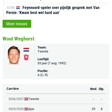
Feyenoord-speler over pijnlijk gesprek met Van
12:50
Persie: ‘Kwam best wel hard aan’
Meer nieuws
Wout Weghorst
Team:
Twente
Leeftijd:
33 jaar (7 aug. 1992)
Positie:
A (C, R)
Carrière
Wed.
Dlp.
Twente
2026/2027
-
-
Ajax
2025/2026
29
8