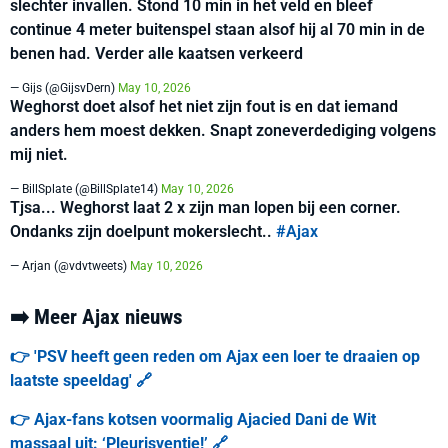
slechter invallen. Stond 10 min in het veld en bleef
continue 4 meter buitenspel staan alsof hij al 70 min in de
benen had. Verder alle kaatsen verkeerd
— Gijs (@GijsvDern)
May 10, 2026
Weghorst doet alsof het niet zijn fout is en dat iemand
anders hem moest dekken. Snapt zoneverdediging volgens
mij niet.
— BillSplate (@BillSplate14)
May 10, 2026
Tjsa... Weghorst laat 2 x zijn man lopen bij een corner.
Ondanks zijn doelpunt mokerslecht..
#Ajax
— Arjan (@vdvtweets)
May 10, 2026
➡️ Meer Ajax nieuws
👉 'PSV heeft geen reden om Ajax een loer te draaien op
laatste speeldag' 🔗
👉 Ajax-fans kotsen voormalig Ajacied Dani de Wit
massaal uit: ‘Pleurisventje!’ 🔗