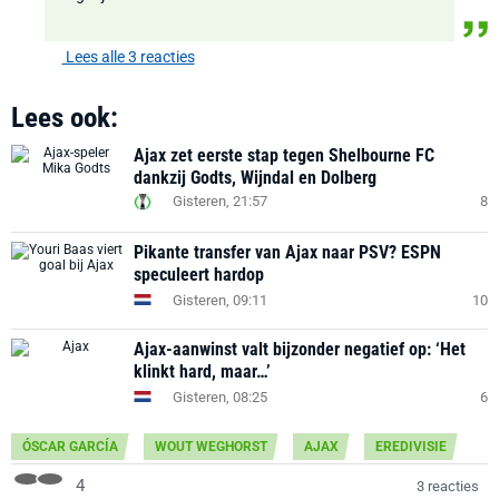
Lees alle 3 reacties
Lees ook:
Ajax zet eerste stap tegen Shelbourne FC
dankzij Godts, Wijndal en Dolberg
Gisteren, 21:57
8
Pikante transfer van Ajax naar PSV? ESPN
speculeert hardop
Gisteren, 09:11
10
Ajax-aanwinst valt bijzonder negatief op: ‘Het
klinkt hard, maar…’
Gisteren, 08:25
6
ÓSCAR GARCÍA
WOUT WEGHORST
AJAX
EREDIVISIE
4
3 reacties