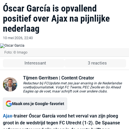
Óscar García is opvallend
positief over Ajax na pijnlijke
nederlaag
10 mei 2026, 22:40
Foto: © Imago
Interessant
3 reacties
Tijmen Gerritsen
| Content Creator
Redacteur bij FCUpdate met zes jaar ervaring in de Nederlandse
voetbaljournalistiek. Volgt FC Twente, PEC Zwolle en Go Ahead
Eagles op de voet, maar schrijft ook over andere clubs.
Maak ons je Google-favoriet
Ajax
-trainer Óscar
García
vond het verval van zijn ploeg
groot in de wedstrijd tegen FC Utrecht (1-2). De Spaanse