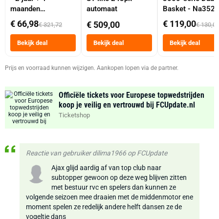
maanden
automaat
Basket - Na352
abonnement
Dubbele Mand 9 
€ 66,98
€ 119,00
€ 509,00
€ 321,72
€ 130,0
Tot 6 Personen
Heteluchtfriteus
Bekijk deal
Bekijk deal
Bekijk deal
Zwart
Prijs en voorraad kunnen wijzigen. Aankopen lopen via de partner.
Officiële tickets voor Europese topwedstrijden
koop je veilig en vertrouwd bij FCUpdate.nl
Ticketshop
Reactie van gebruiker dilima1966 op FCUpdate
Ajax glijd aardig af van top club naar
subtopper gewoon op deze weg blijven zitten
met bestuur rvc en spelers dan kunnen ze
volgende seizoen mee draaien met de middenmotor ene
moment spelen ze redelijk andere helft dansen ze de
vogeltje dans