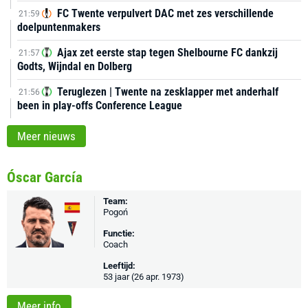
FC Twente verpulvert DAC met zes verschillende
21:59
doelpuntenmakers
Ajax zet eerste stap tegen Shelbourne FC dankzij
21:57
Godts, Wijndal en Dolberg
Teruglezen | Twente na zesklapper met anderhalf
21:56
been in play-offs Conference League
Meer nieuws
Óscar García
Team:
Pogoń
Functie:
Coach
Leeftijd:
53 jaar (26 apr. 1973)
Meer info