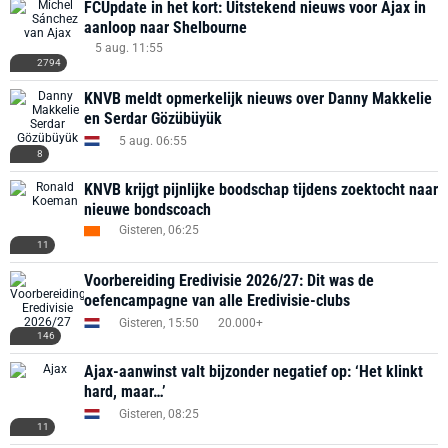
FCUpdate in het kort: Uitstekend nieuws voor Ajax in
aanloop naar Shelbourne
5 aug. 11:55
2794
KNVB meldt opmerkelijk nieuws over Danny Makkelie
en Serdar Gözübüyük
5 aug. 06:55
8
KNVB krijgt pijnlijke boodschap tijdens zoektocht naar
nieuwe bondscoach
Gisteren, 06:25
11
Voorbereiding Eredivisie 2026/27: Dit was de
oefencampagne van alle Eredivisie-clubs
Gisteren, 15:50
20.000+
146
Ajax-aanwinst valt bijzonder negatief op: ‘Het klinkt
hard, maar…’
Gisteren, 08:25
11