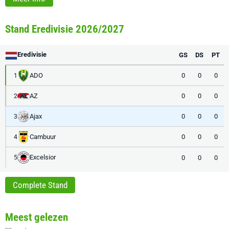
Stand Eredivisie 2026/2027
Eredivisie
GS
DS
PT
ADO
0
0
0
1
AZ
0
0
0
2
Ajax
0
0
0
3
Cambuur
0
0
0
4
Excelsior
0
0
0
5
Complete Stand
Meest gelezen