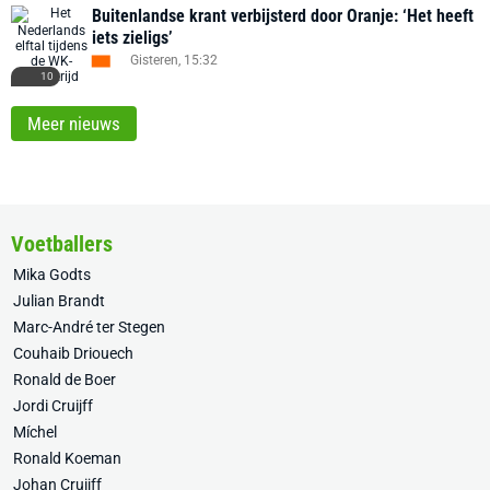
Buitenlandse krant verbijsterd door Oranje: ‘Het heeft
iets zieligs’
Gisteren, 15:32
10
Meer nieuws
Voetballers
Mika Godts
Julian Brandt
Marc-André ter Stegen
Couhaib Driouech
Ronald de Boer
Jordi Cruijff
Míchel
Ronald Koeman
Johan Cruijff