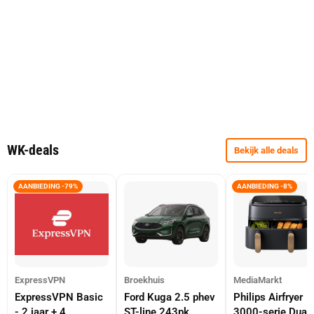
WK-deals
Bekijk alle deals
AANBIEDING -79%
AANBIEDING -8%
ExpressVPN
Broekhuis
MediaMarkt
ExpressVPN Basic
Ford Kuga 2.5 phev
Philips Airfryer
- 2 jaar + 4
ST-line 243pk
3000-serie Dual