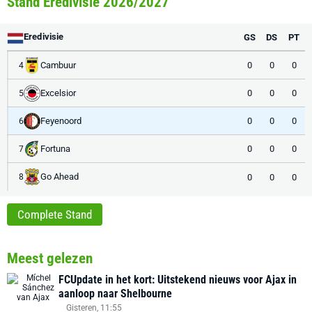
Stand Eredivisie 2026/2027
Eredivisie
GS
DS
PT
Cambuur
0
0
0
4
Excelsior
0
0
0
5
Feyenoord
0
0
0
6
Fortuna
0
0
0
7
Go Ahead
0
0
0
8
Complete Stand
Meest gelezen
FCUpdate in het kort: Uitstekend nieuws voor Ajax in
aanloop naar Shelbourne
Gisteren, 11:55