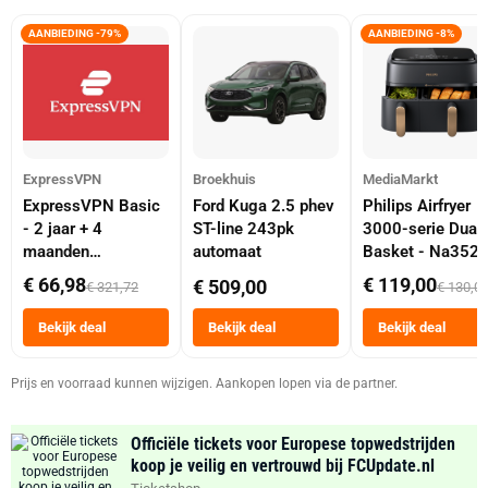
AANBIEDING -79%
AANBIEDING -8%
ExpressVPN
Broekhuis
MediaMarkt
ExpressVPN Basic
Ford Kuga 2.5 phev
Philips Airfryer
- 2 jaar + 4
ST-line 243pk
3000-serie Dual
maanden
automaat
Basket - Na352
abonnement
Dubbele Mand 9 
€ 66,98
€ 119,00
€ 509,00
€ 321,72
€ 130,0
Tot 6 Personen
Heteluchtfriteus
Bekijk deal
Bekijk deal
Bekijk deal
Zwart
Prijs en voorraad kunnen wijzigen. Aankopen lopen via de partner.
Officiële tickets voor Europese topwedstrijden
koop je veilig en vertrouwd bij FCUpdate.nl