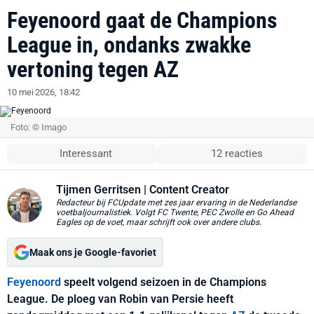
Feyenoord gaat de Champions
League in, ondanks zwakke
vertoning tegen AZ
10 mei 2026, 18:42
Foto: © Imago
Interessant
12 reacties
Tijmen Gerritsen
| Content Creator
Redacteur bij FCUpdate met zes jaar ervaring in de Nederlandse
voetbaljournalistiek. Volgt FC Twente, PEC Zwolle en Go Ahead
Eagles op de voet, maar schrijft ook over andere clubs.
Maak ons je Google-favoriet
Feyenoord
speelt volgend seizoen in de Champions
League. De ploeg van Robin van Persie heeft