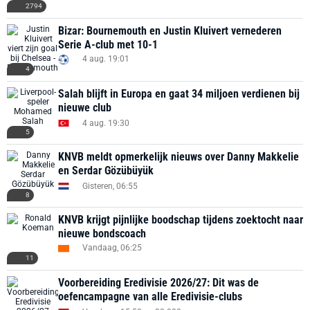
2794
Bizar: Bournemouth en Justin Kluivert vernederen
Serie A-club met 10-1
4 aug. 19:01
4
Salah blijft in Europa en gaat 34 miljoen verdienen bij
nieuwe club
4 aug. 19:30
5
KNVB meldt opmerkelijk nieuws over Danny Makkelie
en Serdar Gözübüyük
Gisteren, 06:55
8
KNVB krijgt pijnlijke boodschap tijdens zoektocht naar
nieuwe bondscoach
Vandaag, 06:25
11
Voorbereiding Eredivisie 2026/27: Dit was de
oefencampagne van alle Eredivisie-clubs