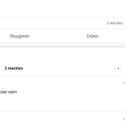
2 reacties
Reageren
Delen
2 reacties
0
der niet!!
0