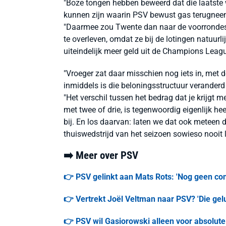
"Boze tongen hebben beweerd dat die laatste 
kunnen zijn waarin PSV bewust gas terugneemt
"Daarmee zou Twente dan naar de voorrondes 
te overleven, omdat ze bij de lotingen natuur
uiteindelijk meer geld uit de Champions Leag
"Vroeger zat daar misschien nog iets in, met 
inmiddels is die beloningsstructuur veranderd 
"Het verschil tussen het bedrag dat je krijgt
met twee of drie, is tegenwoordig eigenlijk he
bij. En los daarvan: laten we dat ook meteen 
thuiswedstrijd van het seizoen sowieso nooit l
➡️ Meer over PSV
👉 PSV gelinkt aan Mats Rots: 'Nog geen conta
👉 Vertrekt Joël Veltman naar PSV? 'Die gel
👉 PSV wil Gasiorowski alleen voor absolute