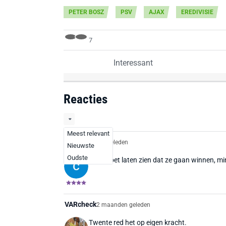
PETER BOSZ
PSV
AJAX
EREDIVISIE
7
Interessant
Reacties
Meest relevant
CG
2 maanden geleden
Nieuwste
Oudste
Ajax moet laten zien dat ze gaan winnen, min
VARcheck
2 maanden geleden
Twente red het op eigen kracht.