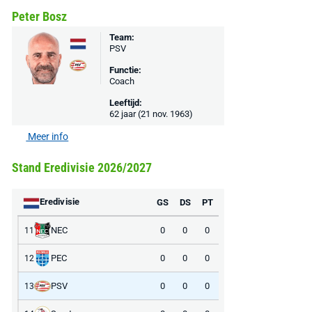
Peter Bosz
Team:
PSV
Functie:
Coach
Leeftijd:
62 jaar (21 nov. 1963)
Meer info
Stand Eredivisie 2026/2027
Eredivisie
GS
DS
PT
NEC
0
0
0
11
PEC
0
0
0
12
PSV
0
0
0
13