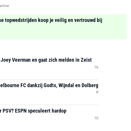
artner.
se topwedstrijden koop je veilig en vertrouwd bij
 Joey Veerman en gaat zich melden in Zeist
16
helbourne FC dankzij Godts, Wijndal en Dolberg
8
ar PSV? ESPN speculeert hardop
10