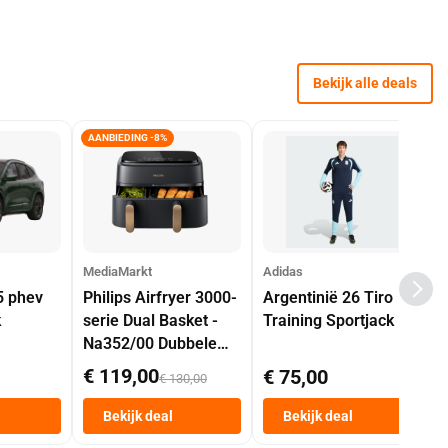
Bekijk alle deals
AANBIEDING -8%
MediaMarkt
Adidas
5 phev
Philips Airfryer 3000-
Argentinië 26 Tiro
k
serie Dual Basket -
Training Sportjack
Na352/00 Dubbele
Mand 9 L Tot 6
€ 119,00
€ 75,00
€ 130,00
Personen
Heteluchtfriteuse
Bekijk deal
Bekijk deal
Zwart