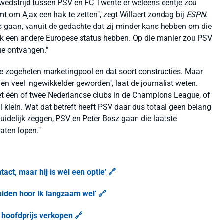
wedstrijd tussen PSV en FC Twente er weleens eentje zou
 om Ajax een hak te zetten", zegt Willaert zondag bij
ESPN
.
gaan, vanuit de gedachte dat zij minder kans hebben om die
lijk een andere Europese status hebben. Op die manier zou PSV
ue ontvangen."
de zogeheten marketingpool en dat soort constructies. Maar
en veel ingewikkelder geworden", laat de journalist weten.
 met één of twee Nederlandse clubs in de Champions League, of
el klein. Wat dat betreft heeft PSV daar dus totaal geen belang
duidelijk zeggen, PSV en Peter Bosz gaan die laatste
aten lopen."
ct, maar hij is wél een optie' 🔗
uiden hoor ik langzaam wel' 🔗
 hoofdprijs verkopen 🔗