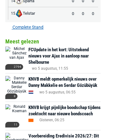
Sparta
0
0
0
14
Telstar
0
0
0
15
Complete Stand
Meest gelezen
AANBIEDING -40%
AANBIEDING -19%
FCUpdate in het kort: Uitstekend
nieuws voor Ajax in aanloop naar
Shelbourne
2794
wo 5 augustus, 11:55
KNVB meldt opmerkelijk nieuws over
MediaMarkt
Danny Makkelie en Serdar Gözübüyük
Adidas
MediaMarkt
wo 5 augustus, 06:55
EA Sports FC 26 -
F50 Messi Elite Firm
Sonos Arc Ul
8
PlayStation 5
Ground Boots Kids
Soundbar Zw
KNVB krijgt pijnlijke boodschap tijdens
zoektocht naar nieuwe bondscoach
€ 78,00
€ 888,00
€ 29,99
€ 130,00
€ 
Gisteren, 06:25
11
Bekijk deal
Bekijk deal
Bekijk deal
Voorbereiding Eredivisie 2026/27: Dit