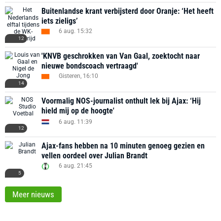
Buitenlandse krant verbijsterd door Oranje: ‘Het heeft
iets zieligs’
6 aug. 15:32
12
'KNVB geschrokken van Van Gaal, zoektocht naar
nieuwe bondscoach vertraagd'
Gisteren, 16:10
14
Voormalig NOS-journalist onthult lek bij Ajax: ‘Hij
hield mij op de hoogte'
6 aug. 11:39
12
Ajax-fans hebben na 10 minuten genoeg gezien en
vellen oordeel over Julian Brandt
6 aug. 21:45
5
Meer nieuws