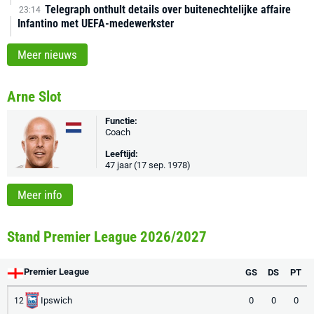
Telegraph onthult details over buitenechtelijke affaire
23:14
Infantino met UEFA-medewerkster
Meer nieuws
Arne Slot
Functie:
Coach
Leeftijd:
47 jaar (17 sep. 1978)
Meer info
Stand Premier League 2026/2027
Premier League
GS
DS
PT
Ipswich
0
0
0
12