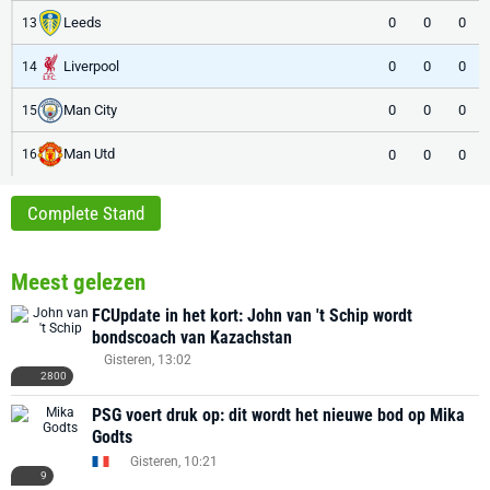
Leeds
0
0
0
13
Liverpool
0
0
0
14
Man City
0
0
0
15
Man Utd
0
0
0
16
Complete Stand
Meest gelezen
FCUpdate in het kort: John van 't Schip wordt
bondscoach van Kazachstan
Gisteren, 13:02
2800
PSG voert druk op: dit wordt het nieuwe bod op Mika
Godts
Gisteren, 10:21
9