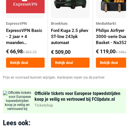
ExpressVPN
Broekhuis
MediaMarkt
ExpressVPN Basic
Ford Kuga 2.5 phev
Philips Airfryer
- 2 jaar + 4
ST-line 243pk
3000-serie Dual
maanden
automaat
Basket - Na352
abonnement
Dubbele Mand 9 
€ 66,98
€ 119,00
€ 509,00
€ 321,72
€ 130,0
Tot 6 Personen
Heteluchtfriteus
Bekijk deal
Bekijk deal
Bekijk deal
Zwart
Prijs en voorraad kunnen wijzigen. Aankopen lopen via de partner.
Officiële tickets voor Europese topwedstrijden
koop je veilig en vertrouwd bij FCUpdate.nl
Ticketshop
Lees ook: