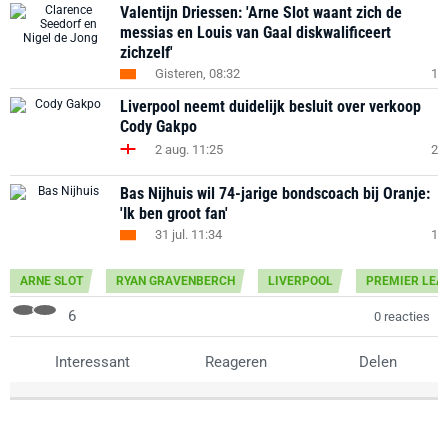
Valentijn Driessen: 'Arne Slot waant zich de
messias en Louis van Gaal diskwalificeert
zichzelf'
Gisteren, 08:32
1
Liverpool neemt duidelijk besluit over verkoop
Cody Gakpo
2 aug. 11:25
2
Bas Nijhuis wil 74-jarige bondscoach bij Oranje:
'Ik ben groot fan'
31 jul. 11:34
1
ARNE SLOT
RYAN GRAVENBERCH
LIVERPOOL
PREMIER LEA
6
0 reacties
Interessant
Reageren
Delen