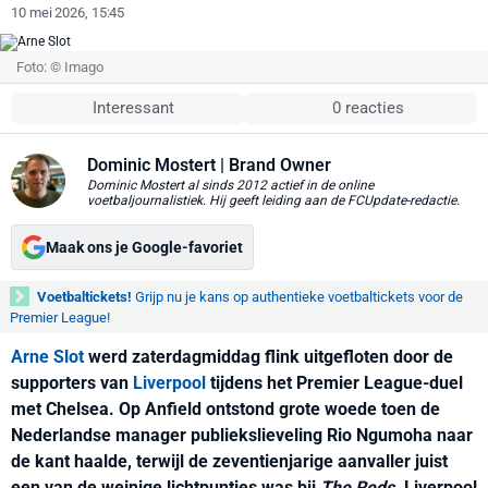
10 mei 2026, 15:45
Foto: © Imago
Interessant
0 reacties
Dominic Mostert
| Brand Owner
Dominic Mostert al sinds 2012 actief in de online
voetbaljournalistiek. Hij geeft leiding aan de FCUpdate-redactie.
Maak ons je Google-favoriet
Voetbaltickets!
Grijp nu je kans op authentieke voetbaltickets voor de
Premier League!
Arne Slot
werd zaterdagmiddag flink uitgefloten door de
supporters van
Liverpool
tijdens het Premier League-duel
met Chelsea. Op Anfield ontstond grote woede toen de
Nederlandse manager publiekslieveling Rio Ngumoha naar
de kant haalde, terwijl de zeventienjarige aanvaller juist
een van de weinige lichtpuntjes was bij
The Reds
. Liverpool