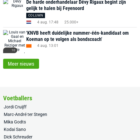
De harde onderhandelaar Dévy Rigaux begint zijn
gelijk te halen bij Feyenoord
COLUMN
4 aug. 17:48
25.000+
'KNVB heeft duidelijke nummer-één-kandidaat om
Koeman op te volgen als bondscoach'
4 aug. 13:01
10
Meer nieuws
Voetballers
Jordi Cruijff
Marc-André ter Stegen
Mika Godts
Kodai Sano
Dick Schreuder