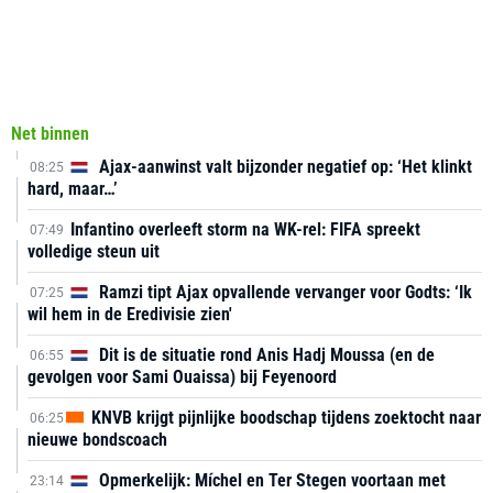
Net binnen
Ajax-aanwinst valt bijzonder negatief op: ‘Het klinkt
08:25
hard, maar…’
Infantino overleeft storm na WK-rel: FIFA spreekt
07:49
volledige steun uit
Ramzi tipt Ajax opvallende vervanger voor Godts: ‘Ik
07:25
wil hem in de Eredivisie zien'
Dit is de situatie rond Anis Hadj Moussa (en de
06:55
gevolgen voor Sami Ouaissa) bij Feyenoord
KNVB krijgt pijnlijke boodschap tijdens zoektocht naar
06:25
nieuwe bondscoach
Opmerkelijk: Míchel en Ter Stegen voortaan met
23:14