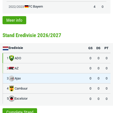
FC Bayern
2022/2023
4
0
Meer info
Stand Eredivisie 2026/2027
Eredivisie
GS
DS
PT
ADO
0
0
0
1
AZ
0
0
0
2
Ajax
0
0
0
3
Cambuur
0
0
0
4
Excelsior
0
0
0
5
Complete Stand