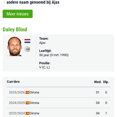
andere naam genoemd bij Ajax
Meer nieuws
Daley Blind
Team:
Ajax
Leeftijd:
36 jaar (9 mrt. 1990)
Positie:
V (C, L)
Carrière
Wed.
Dlp.
Girona
2025/2026
31
0
Girona
2024/2025
34
0
Girona
2023/2024
34
1