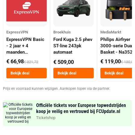
ExpressVPN
Broekhuis
MediaMarkt
ExpressVPN Basic
Ford Kuga 2.5 phev
Philips Airfryer
- 2 jaar + 4
ST-line 243pk
3000-serie Dual
maanden
automaat
Basket - Na352
abonnement
Dubbele Mand 9 
€ 66,98
€ 119,00
€ 509,00
€ 321,72
€ 130,0
Tot 6 Personen
Heteluchtfriteus
Bekijk deal
Bekijk deal
Bekijk deal
Zwart
Prijs en voorraad kunnen wijzigen. Aankopen lopen via de partner.
Officiële tickets voor Europese topwedstrijden
koop je veilig en vertrouwd bij FCUpdate.nl
Ticketshop