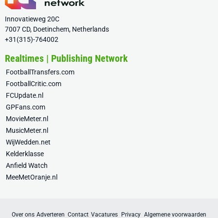
Innovatieweg 20C
7007 CD, Doetinchem, Netherlands
+31(315)-764002
Realtimes | Publishing Network
FootballTransfers.com
FootballCritic.com
FCUpdate.nl
GPFans.com
MovieMeter.nl
MusicMeter.nl
WijWedden.net
Kelderklasse
Anfield Watch
MeeMetOranje.nl
Over ons
Adverteren
Contact
Vacatures
Privacy
Algemene voorwaarden