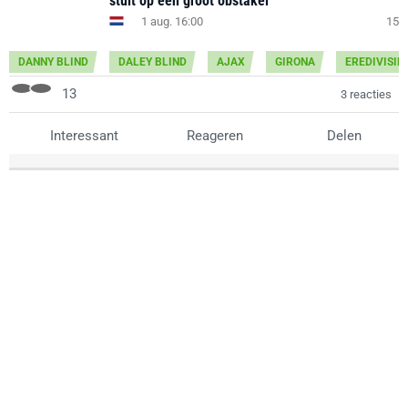
stuit op één groot obstakel
1 aug. 16:00
15
DANNY BLIND
DALEY BLIND
AJAX
GIRONA
EREDIVISIE
13
3 reacties
Interessant
Reageren
Delen