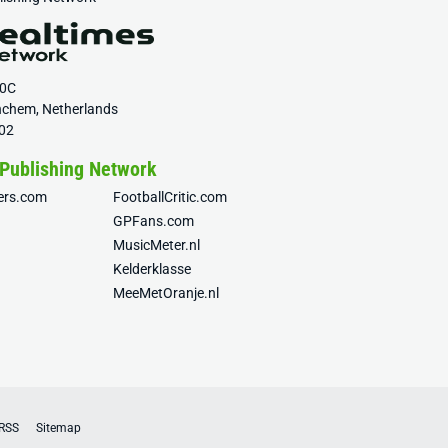
20C
nchem, Netherlands
02
 Publishing Network
fers.com
FootballCritic.com
GPFans.com
MusicMeter.nl
Kelderklasse
MeeMetOranje.nl
RSS
Sitemap