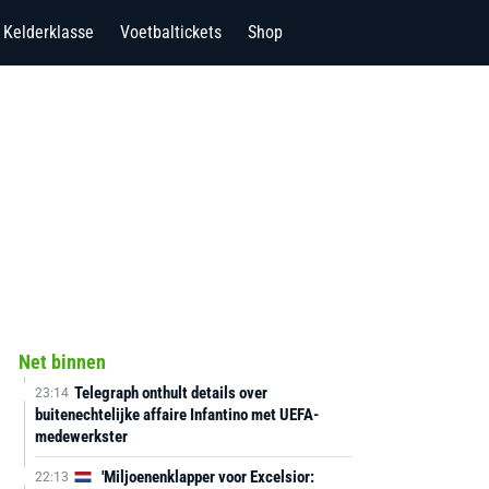
Kelderklasse
Voetbaltickets
Shop
Net binnen
Telegraph onthult details over
23:14
buitenechtelijke affaire Infantino met UEFA-
medewerkster
'Miljoenenklapper voor Excelsior:
22:13