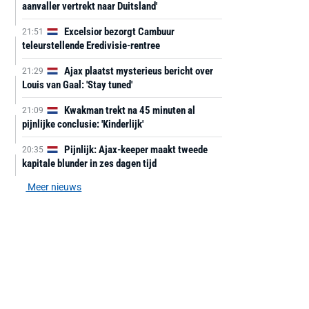
aanvaller vertrekt naar Duitsland'
Excelsior bezorgt Cambuur
21:51
teleurstellende Eredivisie-rentree
Ajax plaatst mysterieus bericht over
21:29
Louis van Gaal: 'Stay tuned'
Kwakman trekt na 45 minuten al
21:09
pijnlijke conclusie: 'Kinderlijk'
Pijnlijk: Ajax-keeper maakt tweede
20:35
kapitale blunder in zes dagen tijd
Meer nieuws