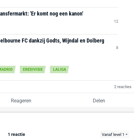
ransfermarkt: 'Er komt nog een kanon'
12
helbourne FC dankzij Godts, Wijndal en Dolberg
8
MADRID
EREDIVISIE
LALIGA
2 reacties
Reageren
Delen
1 reactie
Vanaf level 1