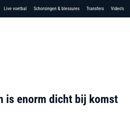
Live voetbal
Schorsingen & blessures
Transfers
Video's
n is enorm dicht bij komst