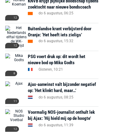
KNVB krijgt pijnlijke boodschap tijdens
zoektocht naar nieuwe bondscoach
do 6 augustus, 06:25
12
Buitenlandse krant verbijsterd door
Oranje: ‘Het heeft iets zieligs’
do 6 augustus, 15:32
12
PSG voert druk op: dit wordt het
nieuwe bod op Mika Godts
Gisteren, 10:21
8
Ajax-aanwinst valt bijzonder negatief
op: ‘Het klinkt hard, maar…’
do 6 augustus, 08:25
11
Voormalig NOS-journalist onthult lek
bij Ajax: ‘Hij hield mij op de hoogte'
do 6 augustus, 11:39
12