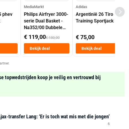
MediaMarkt
Adidas
5 phev
Philips Airfryer 3000-
Argentinië 26 Tiro
k
serie Dual Basket -
Training Sportjack
Na352/00 Dubbele
Mand 9 L Tot 6
€ 119,00
€ 75,00
€ 130,00
Personen
Heteluchtfriteuse
Bekijk deal
Bekijk deal
Zwart
artner.
se topwedstrijden koop je veilig en vertrouwd bij
Ajax-transfer Lang: ‘Er is toch wat mis met die jongen’
6