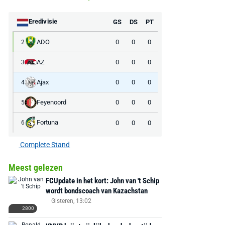
MediaMarkt
Adidas
MediaMarkt
Eredivisie
GS
DS
PT
EA Sports FC 26 -
F50 Messi Elite Firm
Sonos Arc Ul
PlayStation 5
Ground Boots Kids
Soundbar Zw
ADO
0
0
0
2
AZ
€ 78,00
0
0
0
€ 888,00
3
€ 29,99
€ 130,00
€ 
Ajax
0
0
0
4
Bekijk deal
Bekijk deal
Bekijk deal
Feyenoord
0
0
0
5
Fortuna
0
0
0
6
Complete Stand
Meest gelezen
FCUpdate in het kort: John van 't Schip
wordt bondscoach van Kazachstan
Gisteren, 13:02
2800