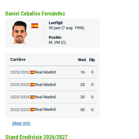
Daniel Ceballos Fernández
Leeftijd:
30 jaar (7 aug. 1996)
Positie:
M, VM (C)
Carrière
Wed.
Dlp.
Real Madrid
2025/2026
16
0
Real Madrid
2024/2025
23
0
Real Madrid
2023/2024
20
0
AANBIEDING -40%
AANBIEDING -19%
Real Madrid
2022/2023
30
0
Meer info
Stand Eredivisie 2026/2027