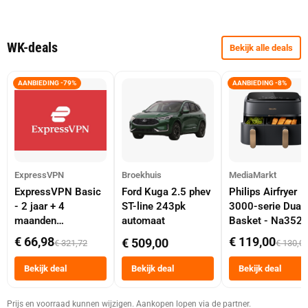
WK-deals
Bekijk alle deals
AANBIEDING -79%
AANBIEDING -8%
ExpressVPN
Broekhuis
MediaMarkt
ExpressVPN Basic
Ford Kuga 2.5 phev
Philips Airfryer
- 2 jaar + 4
ST-line 243pk
3000-serie Dual
maanden
automaat
Basket - Na352
abonnement
Dubbele Mand 9 
€ 66,98
€ 119,00
€ 509,00
€ 321,72
€ 130,0
Tot 6 Personen
Heteluchtfriteus
Bekijk deal
Bekijk deal
Bekijk deal
Zwart
Prijs en voorraad kunnen wijzigen. Aankopen lopen via de partner.