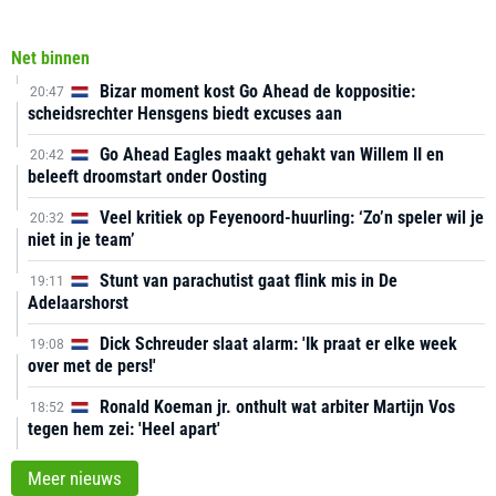
Net binnen
Bizar moment kost Go Ahead de koppositie:
20:47
scheidsrechter Hensgens biedt excuses aan
Go Ahead Eagles maakt gehakt van Willem II en
20:42
beleeft droomstart onder Oosting
Veel kritiek op Feyenoord-huurling: ‘Zo’n speler wil je
20:32
niet in je team’
Stunt van parachutist gaat flink mis in De
19:11
Adelaarshorst
Dick Schreuder slaat alarm: 'Ik praat er elke week
19:08
over met de pers!'
Ronald Koeman jr. onthult wat arbiter Martijn Vos
18:52
tegen hem zei: 'Heel apart'
Meer nieuws