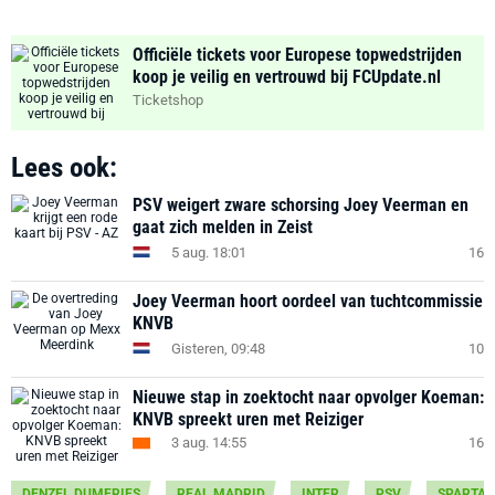
Officiële tickets voor Europese topwedstrijden
koop je veilig en vertrouwd bij FCUpdate.nl
Ticketshop
Lees ook:
PSV weigert zware schorsing Joey Veerman en
gaat zich melden in Zeist
5 aug. 18:01
16
Joey Veerman hoort oordeel van tuchtcommissie
KNVB
Gisteren, 09:48
10
Nieuwe stap in zoektocht naar opvolger Koeman:
KNVB spreekt uren met Reiziger
3 aug. 14:55
16
DENZEL DUMFRIES
REAL MADRID
INTER
PSV
SPARTA